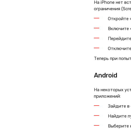
На iPhone нет в
ограничения (Scre
Откройте 
Включите 
Перейдите
Отключите
Теперь при попыт
Android
На некоторых уст
приложений:
Зайдите в
Найдите п
Выберите н