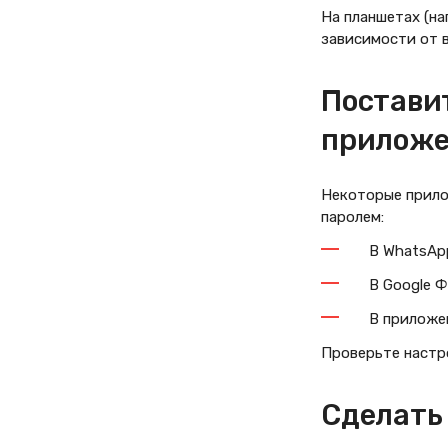
На планшетах (на
зависимости от 
Постави
прилож
Некоторые прило
паролем:
В WhatsAp
В Google 
В приложе
Проверьте настр
Сделать