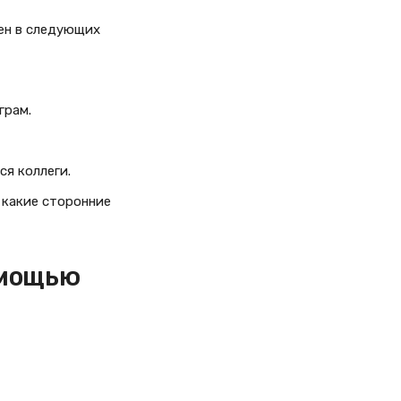
зен в следующих
грам.
я коллеги.
е какие сторонние
омощью