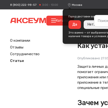
8 (800) 222-98-57
Москва
3:00 - 13:00
Город доставки ваших поку
Каталог
Да
Нет, измени
Это важно — от выбранного
наличие товара и условия 
Главная
Статьи
О компании
Как уста
Отзывы
Сотрудничество
Опубликовано
27.0
Статьи
Защита личных д
помогает ограни
приложения или г
приложение в тел
специальные при
Зачем у