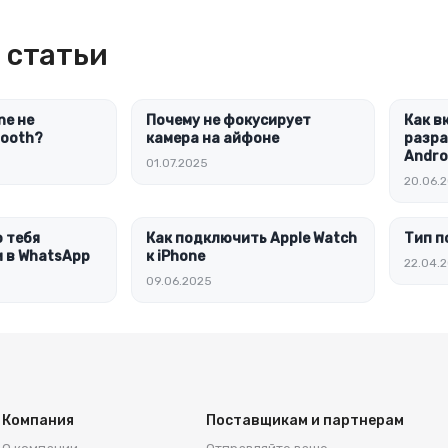
 статьи
ne не
Почему не фокусирует
Как в
tooth?
камера на айфоне
разра
Andro
01.07.2025
20.06.
о тебя
Как подключить Apple Watch
Тип п
 в WhatsApp
к iPhone
22.04.
09.06.2025
Компания
Поставщикам и партнерам