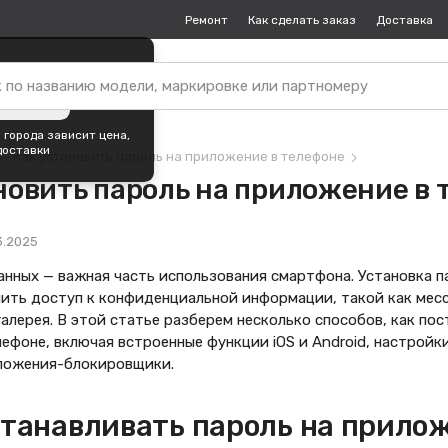
Ремонт
Как сделать заказ
Доставка
пок —
Москва
?
ть город
 города зависит цена,
доставки
Как установить пароль на приложение в телефоне
новить пароль на приложение в
3.2025
анных — важная часть использования смартфона. Установка п
чить доступ к конфиденциальной информации, такой как мес
алерея. В этой статье разберем несколько способов, как пос
ефоне, включая встроенные функции iOS и Android, настройк
ложения-блокировщики.
станавливать пароль на прило