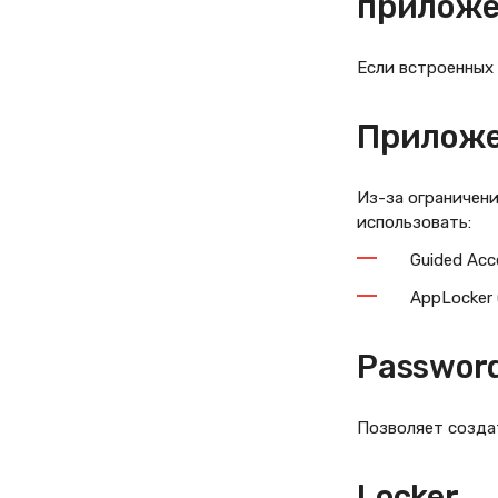
прилож
Если встроенных
Приложе
Из-за ограничени
использовать:
Guided Acc
AppLocker 
Passwor
Позволяет созда
Locker