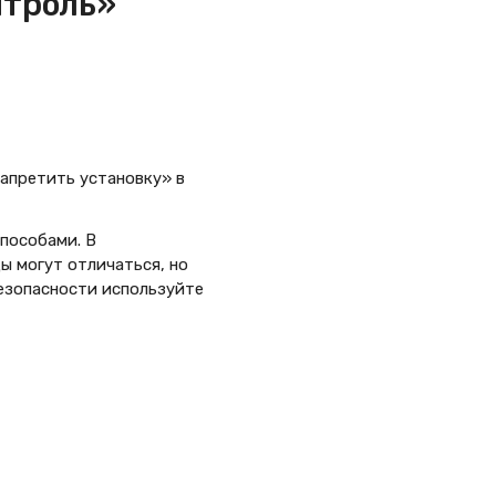
нтроль»
апретить установку» в
способами. В
ды могут отличаться, но
езопасности используйте