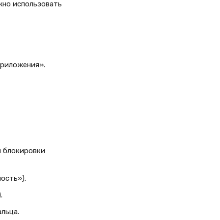
жно использовать
приложения».
я блокировки
ость»).
.
альца.