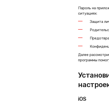
Пароль на прило
ситуациях:
Защита ли
Родительс
Предотвра
Конфиденц
Далее рассмотрим
программы помогу
Установ
настрое
iOS