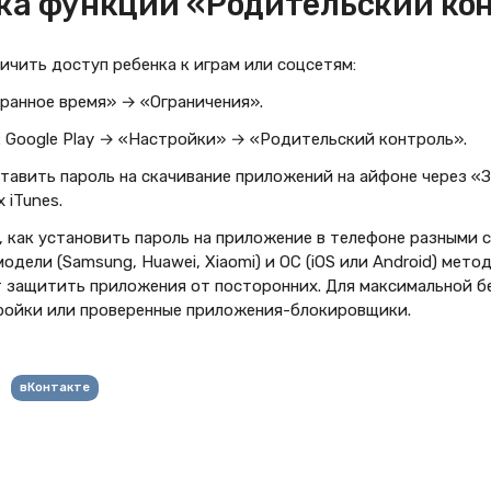
ка функции «Родительский ко
ичить доступ ребенка к играм или соцсетям:
кранное время» → «Ограничения».
d: Google Play → «Настройки» → «Родительский контроль».
тавить пароль на скачивание приложений на айфоне через «З
 iTunes.
, как установить пароль на приложение в телефоне разными 
одели (Samsung, Huawei, Xiaomi) и ОС (iOS или Android) мето
т защитить приложения от посторонних. Для максимальной б
ройки или проверенные приложения-блокировщики.
вКонтакте