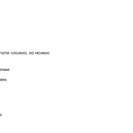
Phone сложно, но можно
ении.
лем.
ы.