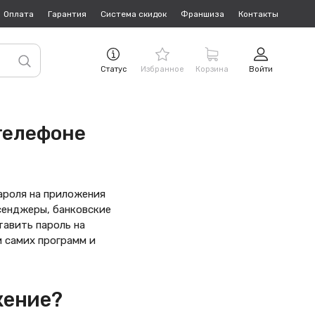
Оплата
Гарантия
Система скидок
Франшиза
Контакты
Статус
Избранное
Корзина
Войти
 телефоне
ароля на приложения
сенджеры, банковские
тавить пароль на
и самих программ и
жение?