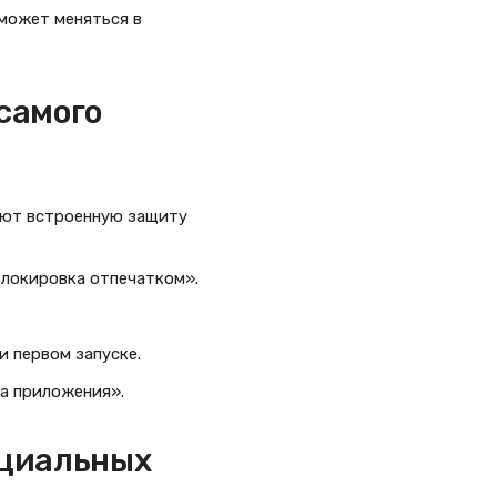
 может меняться в
самого
ают встроенную защиту
локировка отпечатком».
 первом запуске.
а приложения».
ециальных