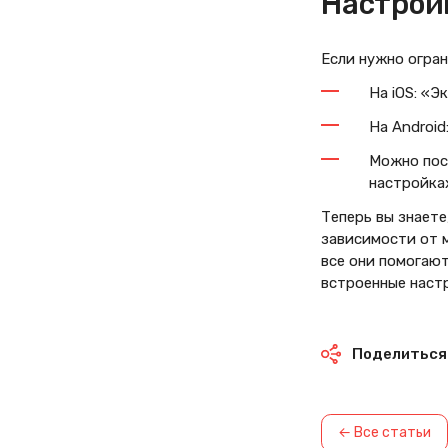
Настрой
Если нужно огран
На iOS: «Э
На Androi
Можно пос
настройках
Теперь вы знаете
зависимости от м
все они помогаю
встроенные наст
Поделиться
← Все статьи