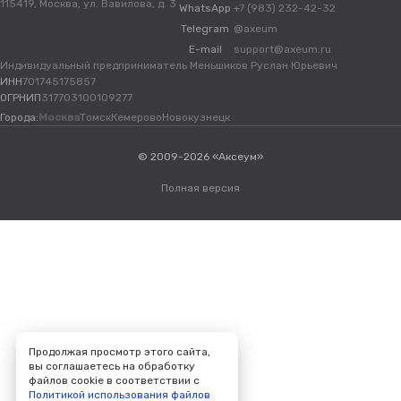
115419, Москва, ул. Вавилова, д. 3
WhatsApp
+7 (983) 232-42-32
Telegram
@axeum
E-mail
support@axeum.ru
Индивидуальный предприниматель Меньшиков Руслан Юрьевич
ИНН
701745175857
ОГРНИП
317703100109277
Города:
Москва
Томск
Кемерово
Новокузнецк
© 2009-2026 «Аксеум»
Полная версия
Продолжая просмотр этого сайта,
вы соглашаетесь на обработку
файлов cookie в соответствии с
Политикой использования файлов