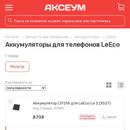
Каталог
Запчасти для телефонов
Аккумуляторы
LeEco
Аккумуляторы для телефонов LeEco
1 товар
Фильтр
Сортировать по
Аккумулятор LTF21A для LeEco Le 2 (X527)
Код товара: 37189
Сообщить
870
руб.
480
ру
o наличии