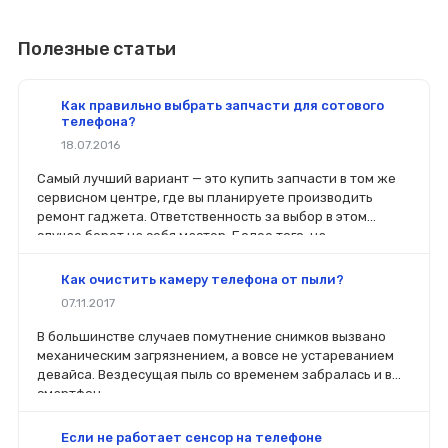
Полезные статьи
Как правильно выбрать запчасти для сотового
телефона?
18.07.2016
Самый лучший вариант — это купить запчасти в том же
сервисном центре, где вы планируете производить
ремонт гаджета. Ответственность за выбор в этом
случае берет на себя мастер. Более того, на
комплектующие будет распространяться гарантия. Если
вы планируете делать ремонт самостоятельно, то выбор
Как очистить камеру телефона от пыли?
деталей определит его качество. Желательно, чтобы
07.11.2017
перед покупкой нового модуля старый был в руках. Так
легче сориентироваться в разъемах, элементах
В большинстве случаев помутнение снимков вызвано
крепления, электрических параметрах и прочих
механическим загрязнением, а вовсе не устареванием
характеристиках.
девайса. Вездесущая пыль со временем забралась и в
смартфон.
Если не работает сенсор на телефоне