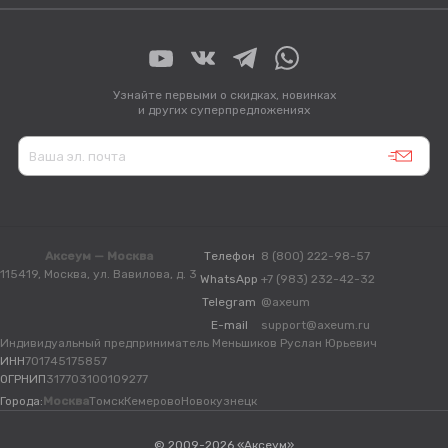
Узнайте первыми о скидках, новинках
и других суперпредложениях
Аксеум — Москва
Телефон
8 (800) 222-98-57
115419, Москва, ул. Вавилова, д. 3
WhatsApp
+7 (983) 232-42-32
Telegram
@axeum
E-mail
support@axeum.ru
Индивидуальный предприниматель Меньшиков Руслан Юрьевич
ИНН
701745175857
ОГРНИП
317703100109277
Города:
Москва
Томск
Кемерово
Новокузнецк
© 2009-2026 «Аксеум»