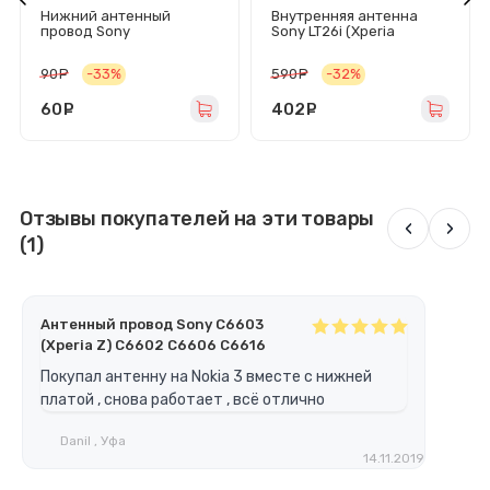
Нижний антенный
Внутренняя антенна
провод Sony
Sony LT26i (Xperia
E5603/E5633 (M5/M5
S)/LT26ii (Xperia SL) в
Dual)
сборе
90
руб.
-33%
590
руб.
-32%
60
руб.
402
руб.
Отзывы покупателей на эти товары
‹
›
(1)
Антенный провод Sony C6603
(Xperia Z) C6602 C6606 C6616
Покупал антенну на Nokia 3 вместе с нижней
платой , снова работает , всё отлично
Danil , Уфа
14.11.2019