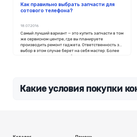
Как правильно выбрать запчасти для
сотового телефона?
18.07.2016
Самый лучший вариант — это купить запчасти в том
же сервисном центре, где вы планируете
производить ремонт гаджета. Ответственность за
выбор в этом случае берет на себя мастер. Более
того, на комплектующие будет распространяться
гарантия. Если вы планируете делать ремонт
самостоятельно, то выбор деталей определит его
качество. Желательно, чтобы перед покупкой
нового модуля старый был в руках. Так легче
сориентироваться в разъемах, элементах
Какие условия покупки ко
крепления, электрических параметрах и прочих
характеристиках.