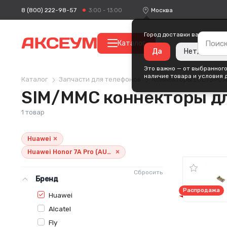
8 (800) 222-98-57
Москва
3:00 - 13:00
Город доставки ваших поку
Каталог
Да
Нет, измени
Это важно — от выбранного
наличие товара и условия 
Каталог
Запчасти для телефонов
Коннекторы LCD/SIM/
SIM/MMC коннекторы для
1 товар
×
Huawei
×
Huawei Honor 7A Pro (AUM-L29)
Сбросить
Бренд
Распродажа
Huawei
Alcatel
Fly