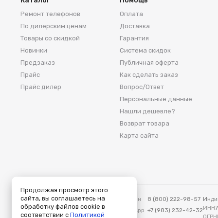
Каталог
Помощь
Ремонт телефонов
Оплата
По дилерским ценам
Доставка
Товары со скидкой
Гарантия
Новинки
Система скидок
Предзаказ
Публичная оферта
Прайс
Как сделать заказ
Прайс дилер
Вопрос/Ответ
Персональные данные
Нашли дешевле?
Возврат товара
Карта сайта
Продолжая просмотр этого
сайта, вы соглашаетесь на
Аксеум — Москва
Телефон
8 (800) 222-98-57
Инди
обработку файлов cookie в
115419, Москва, ул. Вавилова, д. 3
ИНН
WhatsApp
+7 (983) 232-42-32
соответствии с
Политикой
ОГРН