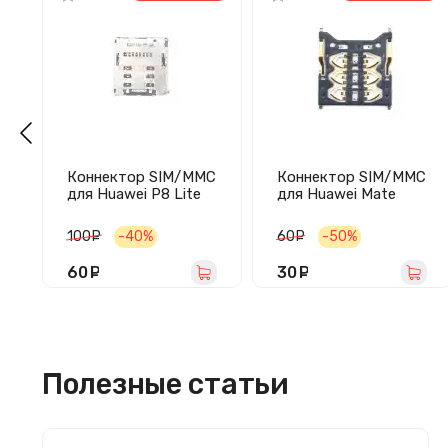
Коннектор SIM/MMC
Коннектор SIM/MMC
для Huawei P8 Lite
для Huawei Mate
20/P30
100
руб.
-40%
60
руб.
-50%
60
руб.
30
руб.
Полезные статьи