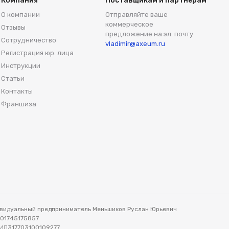
Компания
Поставщикам и партнерам
О компании
Отправляйте ваше
коммерческое
Отзывы
предложение на эл. почту
Сотрудничество
vladimir@axeum.ru
Регистрация юр. лица
Инструкции
Статьи
Контакты
Франшиза
видуальный предприниматель Меньшиков Руслан Юрьевич
701745175857
ИП
317703100109277