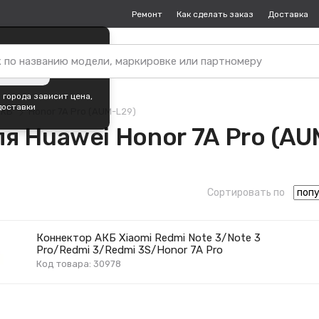
Ремонт
Как сделать заказ
Доставка
пок —
Москва
?
ть город
 города зависит цена,
доставки
АКБ
Honor 7A Pro (AUM-L29)
 Huawei Honor 7A Pro (AU
Сортировать по
Коннектор АКБ Xiaomi Redmi Note 3/Note 3
Pro/Redmi 3/Redmi 3S/Honor 7A Pro
Код товара: 30978