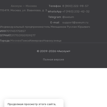
Аксеум — Москва
Телефон
8 (800) 222-98-57
115419, Москва, ул. Вавилова, д. 3
WhatsApp
+7 (983) 232-42-32
Telegram
@axeum
E-mail
support@axeum.ru
Индивидуальный предприниматель Меньшиков Руслан Юрьевич
ИНН
701745175857
ОГРНИП
317703100109277
Города:
Москва
Томск
Кемерово
Новокузнецк
© 2009-2026 «Аксеум»
Полная версия
Продолжая просмотр этого сайта,