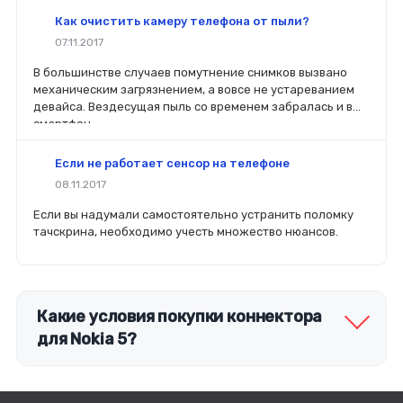
вы планируете делать ремонт самостоятельно, то выбор
Как очистить камеру телефона от пыли?
деталей определит его качество. Желательно, чтобы
07.11.2017
перед покупкой нового модуля старый был в руках. Так
легче сориентироваться в разъемах, элементах
В большинстве случаев помутнение снимков вызвано
крепления, электрических параметрах и прочих
механическим загрязнением, а вовсе не устареванием
характеристиках.
девайса. Вездесущая пыль со временем забралась и в
смартфон.
Если не работает сенсор на телефоне
08.11.2017
Если вы надумали самостоятельно устранить поломку
тачскрина, необходимо учесть множество нюансов.
Какие условия покупки коннектора
для Nokia 5?