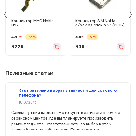
Коннектор MMC Nokia
Коннектор SIM Nokia
N97
3/Nokia 5/Nokia 5.1 (2018)
420
руб.
-23%
70
руб.
-57%
322
руб.
30
руб.
Полезные статьи
Как правильно выбрать запчасти для сотового
телефона?
18.07.2016
Самый лучший вариант — это купить запчасти в том же
сервисном центре, где вы планируете производить
ремонт гаджета. Ответственность за выбор в этом
случае берет на себя мастер. Более того, на
комплектующие будет распространяться гарантия. Если