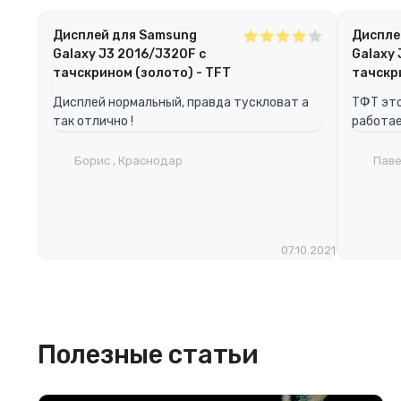
Дисплей для Samsung
Диспле
Galaxy J3 2016/J320F с
Galaxy 
тачскрином (золото) - TFT
тачскр
Дисплей нормальный, правда тускловат а
ТФТ это
так отлично !
работае
Борис , Краснодар
Паве
07.10.2021
Полезные статьи