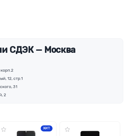
и СДЭК — Москва
 корп.2
й, 12, стр.1
ского, 31
, 2
ХИТ