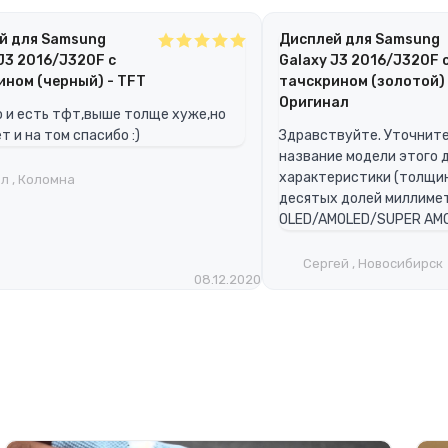
й для Samsung
Дисплей для Samsung
J3 2016/J320F с
Galaxy J3 2016/J320F 
ином (черный) - TFT
тачскрином (золотой) 
Оригинал
 и есть тфт,выше толще хуже,но
т и на том спасибо :)
Здравствуйте. Уточните
название модели этого д
характеристики (толщин
л , Коломна
десятых долей миллимет
OLED/AMOLED/SUPER AMO
Сергей , Новосибирск
08.12.2020