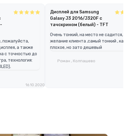
Дисплей для Samsung
с
Galaxy J3 2016/J320F с
-
тачскрином (белый) - TFT
Очень тонкий, на место не садится,
, пожалуйста,
желание клиента ,самый тонкий , качест
исплея, а также
плохое, но зато дешевый
а с точностью до
ра, технология:
Роман , Колпашево
LED).
16.10.2020
08.08