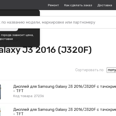
Ремонт
Как сделать заказ
Доставка
пок —
Москва
?
ть город
 города зависит цена,
доставки
2016 (J320F)
laxy J3 2016 (J320F)
Сортировать по
Дисплей для Samsung Galaxy J3 2016/J320F с тачскри
- TFT
Код товара: 27236
Дисплей для Samsung Galaxy J3 2016/J320F с тачскри
- TFT