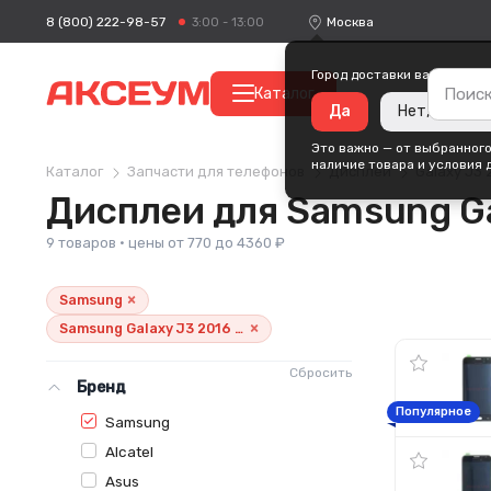
8 (800) 222-98-57
Москва
3:00 - 13:00
Город доставки ваших поку
Каталог
Да
Нет, измени
Это важно — от выбранного
наличие товара и условия 
Каталог
Запчасти для телефонов
Дисплеи
Galaxy J3 
Дисплеи для Samsung Ga
9 товаров · цены от 770 до 4360 ₽
×
Samsung
×
Samsung Galaxy J3 2016 (J320F)
Сбросить
Бренд
Популярное
Samsung
Alcatel
Asus