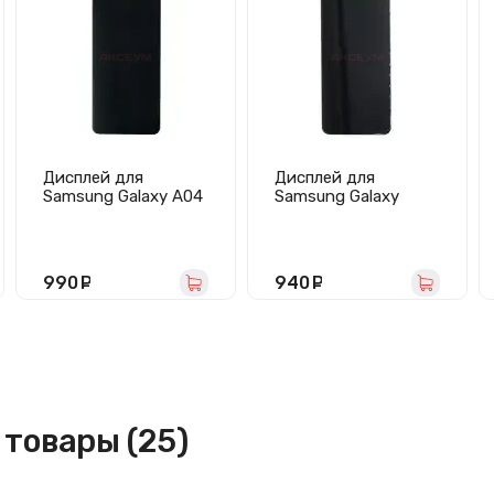
Дисплей для
Дисплей для
Samsung Galaxy A04
Samsung Galaxy
(A045F) с
A30s/A307F с
тачскрином
тачскрином
(черный)
(черный) - In-Cell
990
руб.
940
руб.
товары (25)