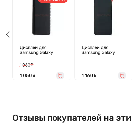
Дисплей для
Дисплей для
Samsung Galaxy
Samsung Galaxy
A10/M10 (A105/M105)
A23/A235F с
с тачскрином
тачскрином
1 060
руб.
(черный) - Оригинал
(черный) - Оригинал
1 050
руб.
1 160
руб.
Отзывы покупателей на эти 