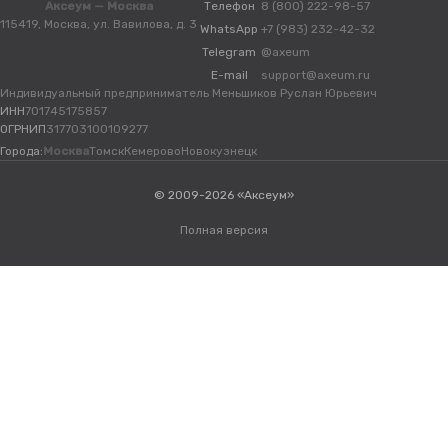
Аксеум — Москва
Телефон
8 (800) 222-98-57
115419, Москва, ул. Вавилова, д. 3
WhatsApp
+7 (983) 232-42-32
Telegram
@axeum
E-mail
support@axeum.ru
Индивидуальный предприниматель Меньшиков Руслан Юрьевич
ИНН
701745175857
ОГРНИП
317703100109277
Города:
Москва
Томск
Кемерово
Новокузнецк
© 2009-2026 «Аксеум»
Полная версия