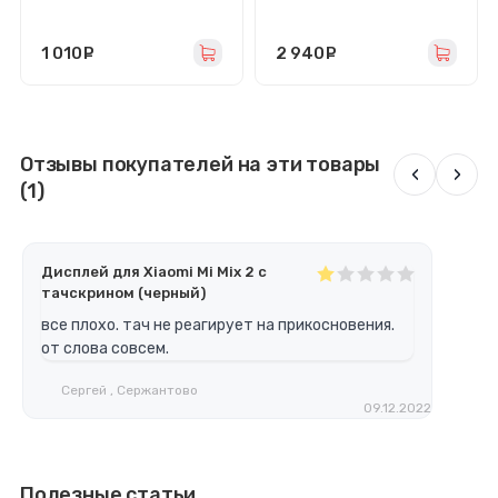
оригинал
тачскрином (черный) -
OLED
1 010
руб.
2 940
руб.
Отзывы покупателей на эти товары
‹
›
(1)
Дисплей для Xiaomi Mi Mix 2 с
тачскрином (черный)
все плохо. тач не реагирует на прикосновения.
от слова совсем.
Сергей , Сержантово
09.12.2022
Полезные статьи