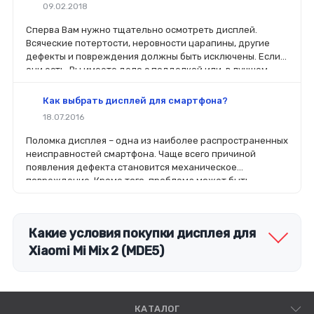
09.02.2018
Сперва Вам нужно тщательно осмотреть дисплей.
Всяческие потертости, неровности царапины, другие
дефекты и повреждения должны быть исключены. Если
они есть, Вы имеете дело с подделкой или, в лучшем
случае, с б/у.
Как выбрать дисплей для смартфона?
18.07.2016
Поломка дисплея – одна из наиболее распространенных
неисправностей смартфона. Чаще всего причиной
появления дефекта становится механическое
повреждение. Кроме того, проблема может быть
связана с попаданием в корпус устройства влаги или
выходом из строя контроллера на плате.
Какие условия покупки дисплея для
Xiaomi Mi Mix 2 (MDE5)
КАТАЛОГ