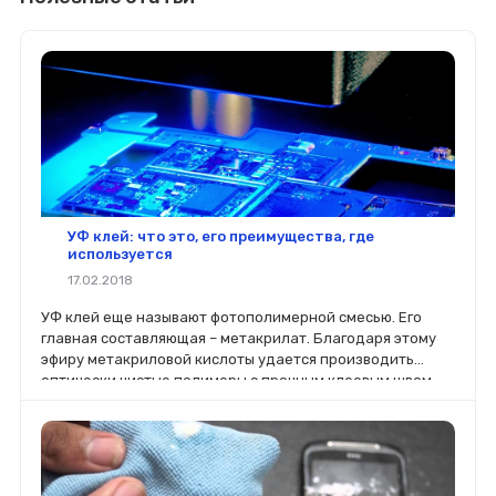
УФ клей: что это, его преимущества, где
используется
17.02.2018
УФ клей еще называют фотополимерной смесью. Его
главная составляющая – метакрилат. Благодаря этому
эфиру метакриловой кислоты удается производить
оптически чистые полимеры с прочным клеевым швом,
полностью прозрачным.