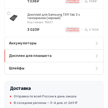
Сообщить
1 038
руб.
958
ру
o наличии
Дисплей для Samsung T311 Tab 3 с
тачскрином (черный)
Код товара: 18257
Сообщить
3 023
руб.
2 790
р
o наличии
Аккумуляторы
Дисплеи для планшета
Шлейфы
Доставка
Отправка по всей России в день заказа
В соседние регионы — 3–4 дня, от 269 ₽