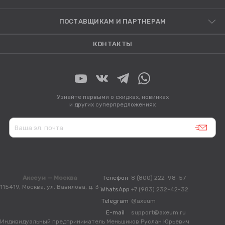
ПОСТАВЩИКАМ И ПАРТНЕРАМ
КОНТАКТЫ
Узнайте первыми о скидках, новинках
и других суперпредложениях
Аксеум — Москва
Телефон
8 (800) 222-98-57
115419, Москва, ул. Вавилова, д. 3
WhatsApp
+7 (983) 232-42-32
Telegram
@axeum
E-mail
support@axeum.ru
Индивидуальный предприниматель Меньшиков Руслан Юрьевич