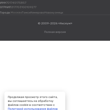
ИНН
701745175857
ОГРНИП
317703100109277
Города:
Москва
Томск
Кемерово
Новокузнецк
© 2009-2026 «Аксеум»
Полная версия
Продолжая просмотр этого сайта,
вы соглашаетесь на обработку
файлов cookie в соответствии с
Политикой использования файлов