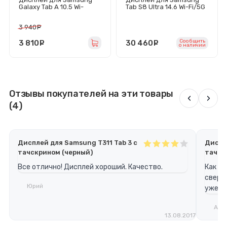
Galaxy Tab A 10.5 Wi-
Tab S8 Ultra 14.6 Wi-Fi/5G
Fi/LTE/T590/T595 с
(X900N/X906B) с
тачскрином (черный)
тачскрином (черный) -
3 940
руб.
Оригинал
Сообщить
3 810
руб.
30 460
руб.
o наличии
Отзывы покупателей на эти товары
‹
›
(4)
Дисплей для Samsung T311 Tab 3 с
Диспле
тачскрином (черный)
тачск
Все отлично! Дисплей хороший. Качество.
Как по
сверх
Юрий
уже х
Ант
13.08.2017