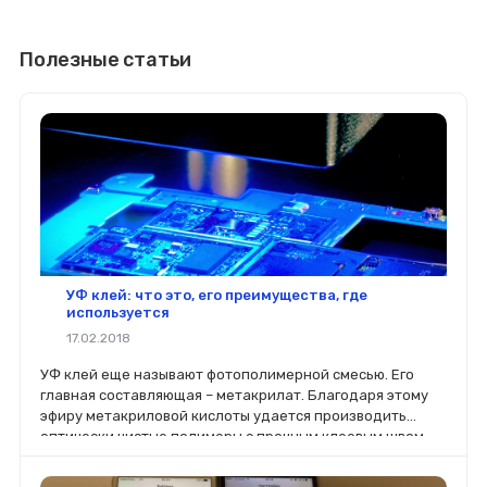
Полезные статьи
УФ клей: что это, его преимущества, где
используется
17.02.2018
УФ клей еще называют фотополимерной смесью. Его
главная составляющая – метакрилат. Благодаря этому
эфиру метакриловой кислоты удается производить
оптически чистые полимеры с прочным клеевым швом,
полностью прозрачным.