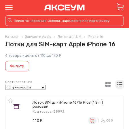
Каталог
Запчасти Apple
Лотки для SIM
iPhone 16
Лотки для SIM-карт Apple iPhone 16
4 товара · цены от 110 до 170 ₽
Фильтр
Сортировать по
Лоток SIM для iPhone 16/16 Plus (1 Sim)
розовый
Код товара: 59992
110
руб.
60
ру