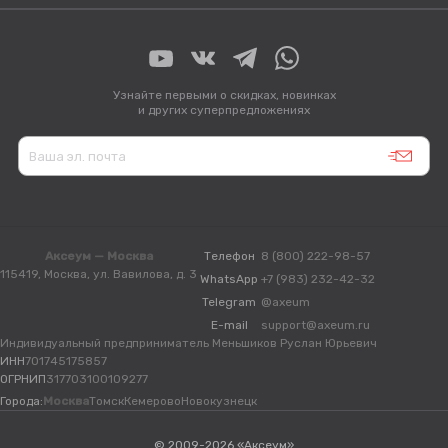
Узнайте первыми о скидках, новинках
и других суперпредложениях
Аксеум — Москва
Телефон
8 (800) 222-98-57
115419, Москва, ул. Вавилова, д. 3
WhatsApp
+7 (983) 232-42-32
Telegram
@axeum
E-mail
support@axeum.ru
Индивидуальный предприниматель Меньшиков Руслан Юрьевич
ИНН
701745175857
ОГРНИП
317703100109277
Города:
Москва
Томск
Кемерово
Новокузнецк
© 2009-2026 «Аксеум»