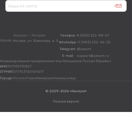
Аксеум — Москва
Телефон
8 (800) 222-98-57
115419, Москва, ул. Вавилова, д. 3
WhatsApp
+7 (983) 232-42-32
Telegram
@axeum
E-mail
support@axeum.ru
Индивидуальный предприниматель Меньшиков Руслан Юрьевич
ИНН
701745175857
ОГРНИП
317703100109277
Города:
Москва
Томск
Кемерово
Новокузнецк
© 2009-2026 «Аксеум»
Полная версия