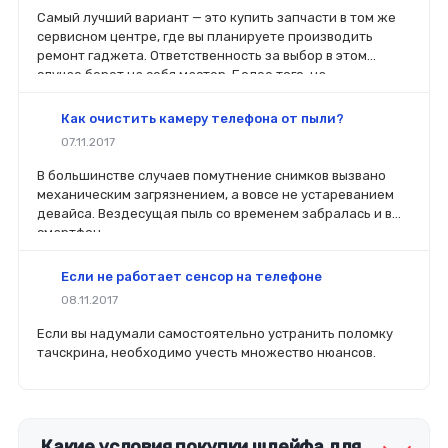
Самый лучший вариант — это купить запчасти в том же
сервисном центре, где вы планируете производить
ремонт гаджета. Ответственность за выбор в этом
случае берет на себя мастер. Более того, на
комплектующие будет распространяться гарантия. Если
вы планируете делать ремонт самостоятельно, то выбор
Как очистить камеру телефона от пыли?
деталей определит его качество. Желательно, чтобы
07.11.2017
перед покупкой нового модуля старый был в руках. Так
легче сориентироваться в разъемах, элементах
В большинстве случаев помутнение снимков вызвано
крепления, электрических параметрах и прочих
механическим загрязнением, а вовсе не устареванием
характеристиках.
девайса. Вездесущая пыль со временем забралась и в
смартфон.
Если не работает сенсор на телефоне
08.11.2017
Если вы надумали самостоятельно устранить поломку
тачскрина, необходимо учесть множество нюансов.
Какие условия покупки шлейфа для