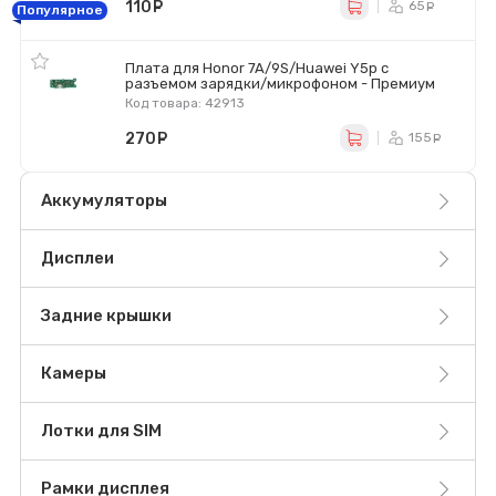
110
руб.
65
ру
Популярное
Плата для Honor 7A/9S/Huawei Y5p с
разъемом зарядки/микрофоном - Премиум
Код товара: 42913
270
руб.
155
ру
Аккумуляторы
Дисплеи
Задние крышки
Камеры
Лотки для SIM
Рамки дисплея