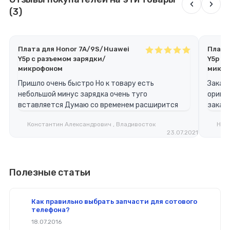
‹
›
(3)
Плата для Honor 7A/9S/Huawei
Плата
Y5p с разъемом зарядки/
Y5p с
микрофоном
микро
Пришло очень быстро Но к товару есть
Заказ
небольшой минус зарядка очень туго
ориги
вставляется Думаю со временем расширится
заказ
Константин Александрович , Владивосток
Ники
23.07.2021
Полезные статьи
Как правильно выбрать запчасти для сотового
телефона?
18.07.2016