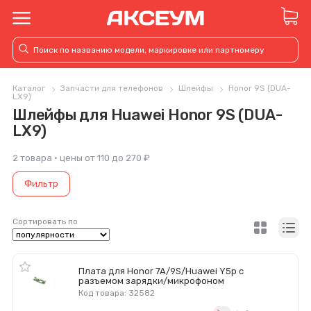
Каталог
Запчасти для телефонов
Шлейфы
Honor 9S (DUA-
LX9)
Шлейфы для Huawei Honor 9S (DUA-
LX9)
2 товара · цены от 110 до 270 ₽
Фильтр
Сортировать по
Плата для Honor 7A/9S/Huawei Y5p с
разъемом зарядки/микрофоном
Код товара: 32582