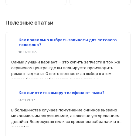
Полезные статьи
Как правильно выбрать запчасти для сотового
телефона?
18.07.2016
Самый лучший вариант — это купить запчасти в том же
сервисном центре, где вы планируете производить
ремонт гаджета. Ответственность за выбор в этом
случае берет на себя мастер. Более того, на
комплектующие будет распространяться гарантия. Если
вы планируете делать ремонт самостоятельно, то выбор
Как очистить камеру телефона от пыли?
деталей определит его качество. Желательно, чтобы
07.11.2017
перед покупкой нового модуля старый был в руках. Так
легче сориентироваться в разъемах, элементах
В большинстве случаев помутнение снимков вызвано
крепления, электрических параметрах и прочих
механическим загрязнением, а вовсе не устареванием
характеристиках.
девайса. Вездесущая пыль со временем забралась и в
смартфон.