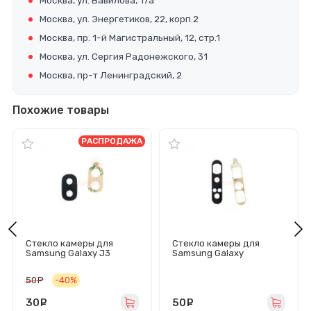
Москва, ул. Вавилова, 17а
Москва, ул. Энергетиков, 22, корп.2
Москва, пр. 1-й Магистральный, 12, стр.1
Москва, ул. Сергия Радонежского, 31
Москва, пр-т Ленинградский, 2
Похожие товары
РАСПРОДАЖА
Стекло камеры для
Стекло камеры для
Samsung Galaxy J3
Samsung Galaxy
2017/J5 2017/J7 2017
A80/A805F
(J330F/J530F/J730F)
50
руб.
-40%
30
руб.
50
руб.