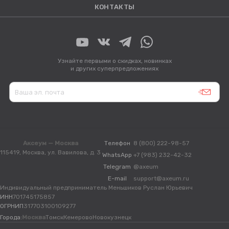
КОНТАКТЫ
Узнайте первыми о скидках, новинках
и других суперпредложениях
Аксеум — Москва
Телефон
8 (800) 222-98-57
115419, Москва, ул. Вавилова, д. 3
WhatsApp
+7 (983) 232-42-32
Telegram
@axeum
E-mail
support@axeum.ru
Индивидуальный предприниматель Меньшиков Руслан Юрьевич
ИНН
701745175857
ОГРНИП
317703100109277
Города:
Москва
Томск
Кемерово
Новокузнецк