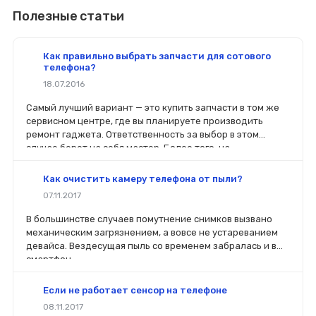
Полезные статьи
Как правильно выбрать запчасти для сотового
телефона?
18.07.2016
Самый лучший вариант — это купить запчасти в том же
сервисном центре, где вы планируете производить
ремонт гаджета. Ответственность за выбор в этом
случае берет на себя мастер. Более того, на
комплектующие будет распространяться гарантия. Если
вы планируете делать ремонт самостоятельно, то выбор
Как очистить камеру телефона от пыли?
деталей определит его качество. Желательно, чтобы
07.11.2017
перед покупкой нового модуля старый был в руках. Так
легче сориентироваться в разъемах, элементах
В большинстве случаев помутнение снимков вызвано
крепления, электрических параметрах и прочих
механическим загрязнением, а вовсе не устареванием
характеристиках.
девайса. Вездесущая пыль со временем забралась и в
смартфон.
Если не работает сенсор на телефоне
08.11.2017