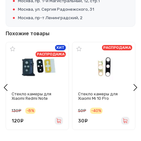
Москва, пр. 1-й Магистральный, 12, стр.1
Москва, ул. Сергия Радонежского, 31
Москва, пр-т Ленинградский, 2
Похожие товары
ХИТ
РАСПРОДАЖА
РАСПРОДАЖА
Стекло камеры для
Стекло камеры для
Xiaomi Redmi Note
Xiaomi Mi 10 Pro
10/10S/Poco M5s в сборе
(комплект 2 шт)
с рамкой (черное)
130
руб.
-8%
50
руб.
-40%
120
руб.
30
руб.