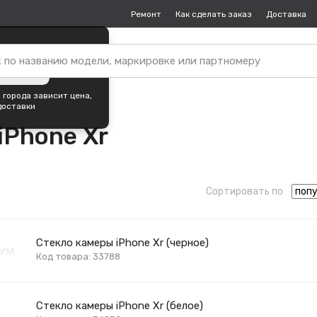
Ремонт
Как сделать заказ
Доставка
пок —
Москва
?
ть город
 города зависит цена,
доставки
iPhone Xr
Сортировать по
Стекло камеры iPhone Xr (черное)
Код товара: 33788
Стекло камеры iPhone Xr (белое)