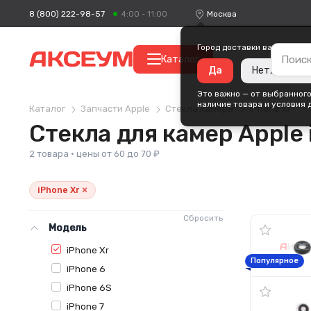
8 (800) 222-98-57
Москва
4:00 - 11:00
Город доставки ваших поку
Каталог
Да
Нет, измени
Это важно — от выбранного
наличие товара и условия 
Каталог
Запчасти Apple
Стекла камеры
iPhone Xr
Стекла для камер Apple 
2 товара · цены от 60 до 70 ₽
×
iPhone Xr
Сбросить
Модель
iPhone Xr
Популярное
iPhone 6
iPhone 6S
iPhone 7