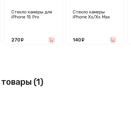
Стекло камеры для
Стекло камеры
iPhone 15 Pro
iPhone Xs/Xs Max
(комплект 3 шт)
(черное)
черное
270
руб.
140
руб.
товары (1)