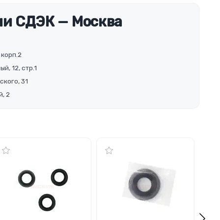
и СДЭК — Москва
 корп.2
й, 12, стр.1
ского, 31
, 2