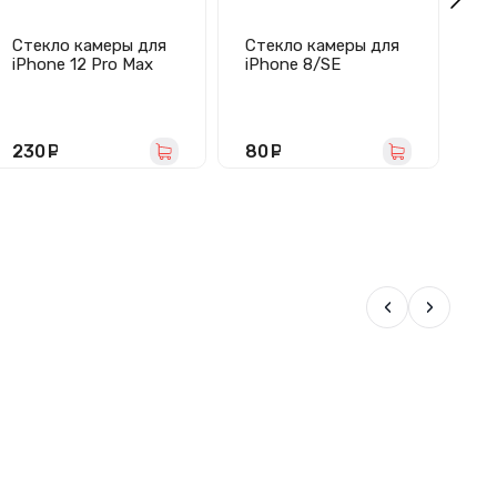
Стекло камеры для
Стекло камеры для
Ст
iPhone 12 Pro Max
iPhone 8/SE
iP
(комплект 3 шт,
(2020)/SE (2022) в
(з
черное)
сборе с рамкой
(черное)
230
руб.
80
руб.
1
‹
›