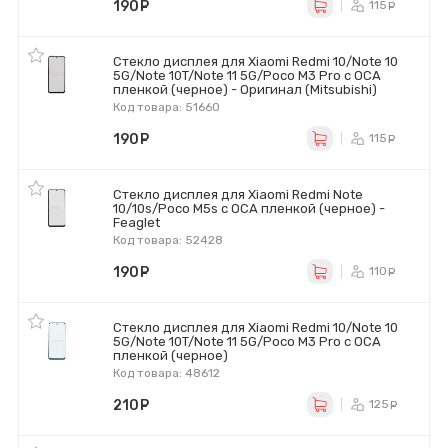
190
руб.
115
ру
Стекло дисплея для Xiaomi Redmi 10/Note 10
5G/Note 10T/Note 11 5G/Poco M3 Pro с OCA
пленкой (черное) - Оригинал (Mitsubishi)
Код товара: 51660
190
руб.
115
ру
Стекло дисплея для Xiaomi Redmi Note
10/10s/Poco M5s с OCA пленкой (черное) -
Feaglet
Код товара: 52428
190
руб.
110
ру
Стекло дисплея для Xiaomi Redmi 10/Note 10
5G/Note 10T/Note 11 5G/Poco M3 Pro с OCA
пленкой (черное)
Код товара: 48612
210
руб.
125
ру