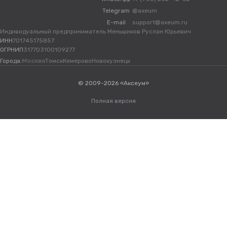
Telegram
@axeum
E-mail
support@axeum.ru
Индивидуальный предприниматель Меньшиков Руслан Юрьевич
ИНН
701745175857
ОГРНИП
317703100109277
Города:
Москва
Томск
Кемерово
Новокузнецк
© 2009-2026 «Аксеум»
Полная версия