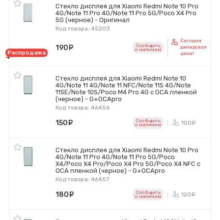
Стекло дисплея для Xiaomi Redmi Note 10 Pro
4G/Note 11 Pro 4G/Note 11 Pro 5G/Poco X4 Pro
5G (черное) - Оригинал
Код товара: 45203
Сегодня
Сообщить
190
руб.
дилерская
o наличии
Распродажа
цена!
Стекло дисплея для Xiaomi Redmi Note 10
4G/Note 11 4G/Note 11 NFC/Note 11S 4G/Note
11SE/Note 10S/Poco M4 Pro 4G с OCA пленкой
(черное) - G+OCApro
Код товара: 46456
Сообщить
150
руб.
100
ру
o наличии
Стекло дисплея для Xiaomi Redmi Note 10 Pro
4G/Note 11 Pro 4G/Note 11 Pro 5G/Poco
X4/Poco X4 Pro/Poco X4 Pro 5G/Poco X4 NFC с
OCA пленкой (черное) - G+OCApro
Код товара: 46457
Сообщить
180
руб.
120
ру
o наличии