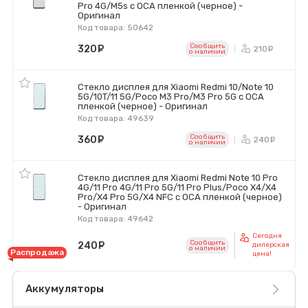
Pro 4G/M5s с OCA пленкой (черное) -
Оригинал
Код товара: 50642
Сообщить
320
руб.
210
ру
o наличии
Стекло дисплея для Xiaomi Redmi 10/Note 10
5G/10T/11 5G/Poco M3 Pro/M3 Pro 5G с OCA
пленкой (черное) - Оригинал
Код товара: 49639
Сообщить
360
руб.
240
ру
o наличии
Стекло дисплея для Xiaomi Redmi Note 10 Pro
4G/11 Pro 4G/11 Pro 5G/11 Pro Plus/Poco X4/X4
Pro/X4 Pro 5G/X4 NFC с OCA пленкой (черное)
- Оригинал
Код товара: 49642
Сегодня
Сообщить
240
руб.
дилерская
o наличии
Распродажа
цена!
Аккумуляторы