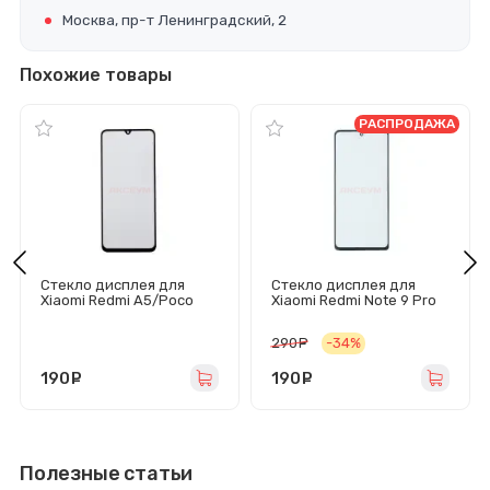
Москва, пр-т Ленинградский, 2
Похожие товары
РАСПРОДАЖА
Стекло дисплея для
Стекло дисплея для
Xiaomi Redmi A5/Poco
Xiaomi Redmi Note 9 Pro
C71 с OCA пленкой
5G/Poco X3/X3 Pro/Poco
(черное) - Оригинал
M2 Pro/Mi 10i/Mi 10t Lite
290
руб.
-34%
Mitsubishi
(черное) - Оригинал
190
руб.
190
руб.
Полезные статьи