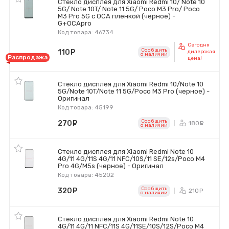
Стекло дисплея для Xiaomi Redmi 10/ Note 10
5G/ Note 10T/ Note 11 5G/ Poco M3 Pro/ Poco
M3 Pro 5G с OCA пленкой (черное) -
G+OCApro
Код товара: 46734
Сегодня
Сообщить
110
руб.
дилерская
o наличии
Распродажа
цена!
Стекло дисплея для Xiaomi Redmi 10/Note 10
5G/Note 10T/Note 11 5G/Poco M3 Pro (черное) -
Оригинал
Код товара: 45199
Сообщить
270
руб.
180
ру
o наличии
Стекло дисплея для Xiaomi Redmi Note 10
4G/11 4G/11S 4G/11 NFC/10S/11 SE/12s/Poco M4
Pro 4G/M5s (черное) - Оригинал
Код товара: 45202
Сообщить
320
руб.
210
ру
o наличии
Стекло дисплея для Xiaomi Redmi Note 10
4G/11 4G/11 NFC/11S 4G/11SE/10S/12S/Poco M4