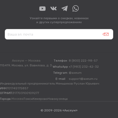
Узнайте первыми о скидках, новинках
и других суперпредложениях
Аксеум — Москва
Телефон
8 (800) 222-98-57
115419, Москва, ул. Вавилова, д. 3
WhatsApp
+7 (983) 232-42-32
Telegram
@axeum
E-mail
support@axeum.ru
Индивидуальный предприниматель Меньшиков Руслан Юрьевич
ИНН
701745175857
ОГРНИП
317703100109277
Города:
Москва
Томск
Кемерово
Новокузнецк
© 2009-2026 «Аксеум»