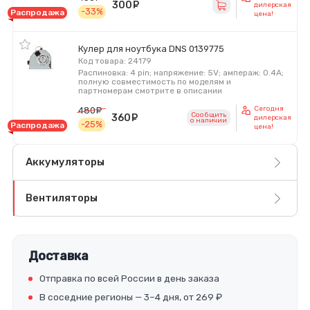
300
руб.
дилерская
-33%
Распродажа
цена!
Кулер для ноутбука DNS 0139775
Код товара: 24179
Распиновка: 4 pin; напряжение: 5V; ампераж: 0.4A;
полную совместимость по моделям и
партномерам смотрите в описании
Сегодня
480
руб.
Сообщить
360
руб.
дилерская
o наличии
-25%
Распродажа
цена!
Аккумуляторы
Вентиляторы
Доставка
Отправка по всей России в день заказа
В соседние регионы — 3–4 дня, от 269 ₽