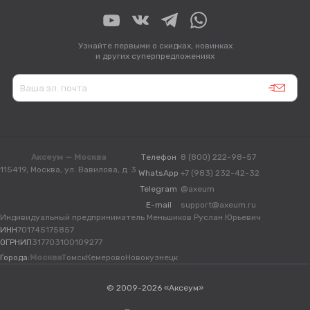
Узнайте первыми о скидках, новинках
и других суперпредложениях
Аксеум — Москва
Телефон
8 (800) 222-98-57
115419, Москва, ул. Вавилова, д. 3
WhatsApp
+7 (983) 232-42-32
Telegram
@axeum
E-mail
support@axeum.ru
Индивидуальный предприниматель Меньшиков Руслан Юрьевич
ИНН
701745175857
ОГРНИП
317703100109277
Города:
Москва
Томск
Кемерово
Новокузнецк
© 2009-2026 «Аксеум»