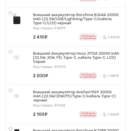
Внешний аккумулятор Borofone BJ64A 20000
mAh (22.5W/USB/Lightning/Type-C/кабель
Type-C/LCD) черный
Код товара: 53699
Сообщить
2 410
руб.
1 450
р
o наличии
Внешний Аккумулятор Hoco J170A 20000 mAh
(22.5W, 20W, PD, Type-C, кабель Type-C, LCD)
Серый
Код товара: 59590
Сообщить
2 200
руб.
1 180
р
o наличии
Внешний аккумулятор Acefast M29 20000
mAh (22.5W/20W/PD/Type-C/кабель Type-C)
черный
Код товара: 59365
Сообщить
2 100
руб.
1 260
р
o наличии
Внешний аккумулятор Borofone BJ38B 30000