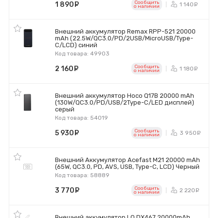
Сообщить
1 890
руб.
1 140
р
o наличии
Внешний аккумулятор Remax RPP-521 20000
mAh (22.5W/QC3.0/PD/2USB/MicroUSB/Type-
C/LCD) синий
Код товара: 49903
Сообщить
2 160
руб.
1 180
р
o наличии
Внешний аккумулятор Hoco Q17B 20000 mAh
(130W/QC3.0/PD/USB/2Type-C/LED дисплей)
серый
Код товара: 54019
Сообщить
5 930
руб.
3 950
р
o наличии
Внешний Аккумулятор Acefast M21 20000 mAh
(65W, QC3.0, PD, AVS, USB, Type-C, LCD) Черный
Код товара: 58889
Сообщить
3 770
руб.
2 220
р
o наличии
Внешний аккумулятор LQ DX467 20000mAh