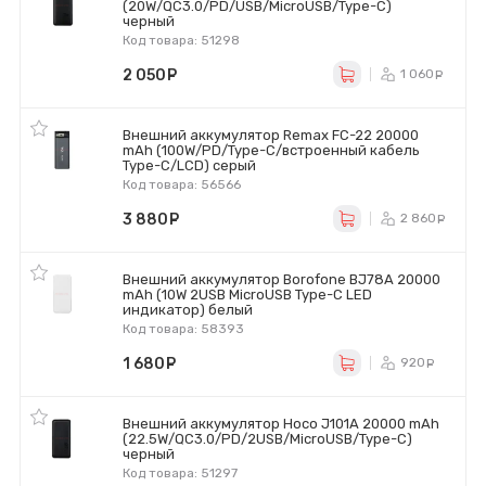
(20W/QC3.0/PD/USB/MicroUSB/Type-C)
черный
Код товара: 51298
2 050
руб.
1 060
р
Внешний аккумулятор Remax FC-22 20000
mAh (100W/PD/Type-C/встроенный кабель
Type-C/LCD) серый
Код товара: 56566
3 880
руб.
2 860
р
Внешний аккумулятор Borofone BJ78A 20000
mAh (10W 2USB MicroUSB Type-C LED
индикатор) белый
Код товара: 58393
1 680
руб.
920
ру
Внешний аккумулятор Hoco J101A 20000 mAh
(22.5W/QC3.0/PD/2USB/MicroUSB/Type-C)
черный
Код товара: 51297