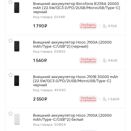
Внешний аккумулятор Borofone BJ38A 20000
mAh (22.5W/QC3.0/PD/2USB/MicroUSB/Type-C)
черный
Код товара: 50148
Сообщить
1 790
руб.
970
ру
o наличии
Внешний аккумулятор Hoco J100A (20000
mAh/Type-C/USB*2) (черный)
Код товара: 55825
Сообщить
1 560
руб.
940
ру
o наличии
Внешний аккумулятор Hoco J101B 30000 mAh
(22.5W/QC3.0/PD/2USB/MicroUSB/Type-C)
черный
Код товара: 49430
Сообщить
2 550
руб.
1 560
р
o наличии
Внешний аккумулятор Hoco J100A (20000
mAh/Type-C/USB*2) белый
Код товара: 50804