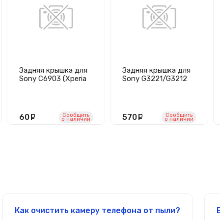
Задняя крышка для
Задняя крышка для
Sony C6903 (Xperia
Sony G3221/G3212
Z1) (белая)
(XA1 Ultra/XA1 Ultra
Dual) (белая)
Сообщить
Сообщить
60
руб.
570
руб.
o наличии
o наличии
Как очистить камеру телефона от пыли?