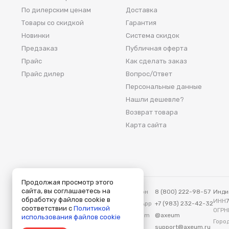
По дилерским ценам
Доставка
Товары со скидкой
Гарантия
Новинки
Система скидок
Предзаказ
Публичная оферта
Прайс
Как сделать заказ
Прайс дилер
Вопрос/Ответ
Персональные данные
Нашли дешевле?
Возврат товара
Карта сайта
Продолжая просмотр этого
сайта, вы соглашаетесь на
Аксеум — Москва
Телефон
8 (800) 222-98-57
Инди
обработку файлов cookie в
115419, Москва, ул. Вавилова, д. 3
ИНН
WhatsApp
+7 (983) 232-42-32
соответствии с
Политикой
ОГРН
Telegram
@axeum
использования файлов cookie
Город
E-mail
support@axeum.ru