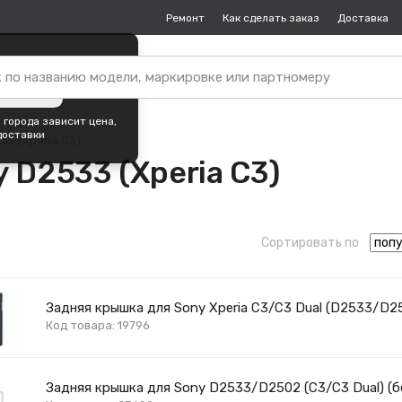
Ремонт
Как сделать заказ
Доставка
пок —
Москва
?
ть город
 города зависит цена,
доставки
33 (Xperia C3)
 D2533 (Xperia C3)
Сортировать по
Задняя крышка для Sony Xperia C3/C3 Dual (D2533/D2
Код товара: 19796
Задняя крышка для Sony D2533/D2502 (C3/C3 Dual) (б