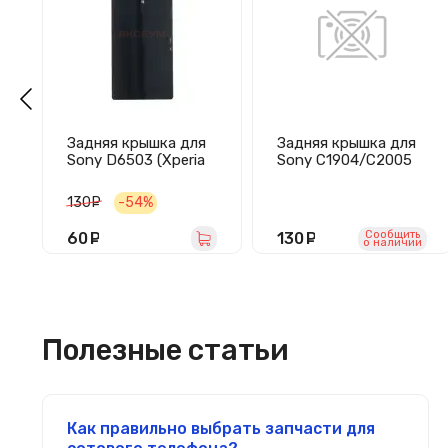
Задняя крышка для
Задняя крышка для
Sony D6503 (Xperia
Sony C1904/C2005
Z2) (черная)
(Xperia M/M Dual)
(черная)
130
руб.
-54%
Сообщить
60
руб.
130
руб.
o наличии
Полезные статьи
Как правильно выбрать запчасти для