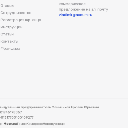
коммерческое
Отзывы
предложение на эл. почту
Сотрудничество
vladimir@axeum.ru
Регистрация юр. лица
Инструкции
Статьи
Контакты
Франшиза
видуальный предприниматель Меньшиков Руслан Юрьевич
701745175857
ИП
317703100109277
а:
Москва
Томск
Кемерово
Новокузнецк