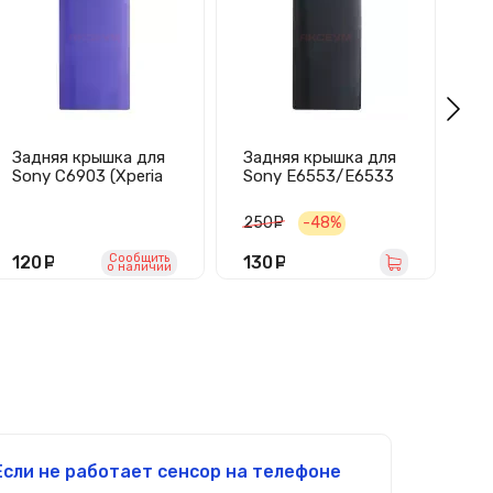
Задняя крышка для
Задняя крышка для
За
Sony C6903 (Xperia
Sony E6553/E6533
So
Z1) (фиолетовая)
(Z3+/Z3+ Dual)
Z1
(черная)
250
руб.
-48%
Сообщить
120
руб.
130
руб.
8
o наличии
Если не работает сенсор на телефоне