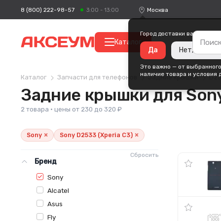
8 (800) 222-98-57
Москва
3:00 - 13:00
Город доставки ваших поку
Каталог
Да
Нет, измени
Это важно — от выбранного
наличие товара и условия 
Каталог
Запчасти для телефонов
Задние крышки
D25
Задние крышки для Sony
2 товара · цены от 230 до 320 ₽
×
×
Sony
Sony D2533 (Xperia C3)
Сбросить
Бренд
Sony
Alcatel
Asus
Fly