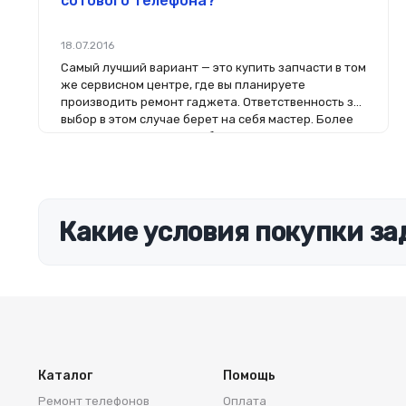
сотового телефона?
18.07.2016
Самый лучший вариант — это купить запчасти в том
же сервисном центре, где вы планируете
производить ремонт гаджета. Ответственность за
выбор в этом случае берет на себя мастер. Более
того, на комплектующие будет распространяться
гарантия. Если вы планируете делать ремонт
самостоятельно, то выбор деталей определит его
качество. Желательно, чтобы перед покупкой
нового модуля старый был в руках. Так легче
сориентироваться в разъемах, элементах
Какие условия покупки за
крепления, электрических параметрах и прочих
характеристиках.
Каталог
Помощь
Ремонт телефонов
Оплата