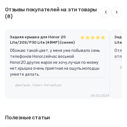
Отзывы покупателей на эти товары
‹
›
(8)
Задняя крышка для Honor 20
Задня
Lite/20S/P30 Lite (48MP) (синяя)
Lite/2
Обожаю такой цвет, у меня уже побывало семь
Отличн
телефонов Ноnor,cейчас восьмой
отлич
Honor20.других марок не хочу,лучше по моему
Дми
нет.крышка очень приятная на ощупь,молодцы
умеете делать.
Дмитрий , Санкт-Петербург
06.02.2024
Полезные статьи