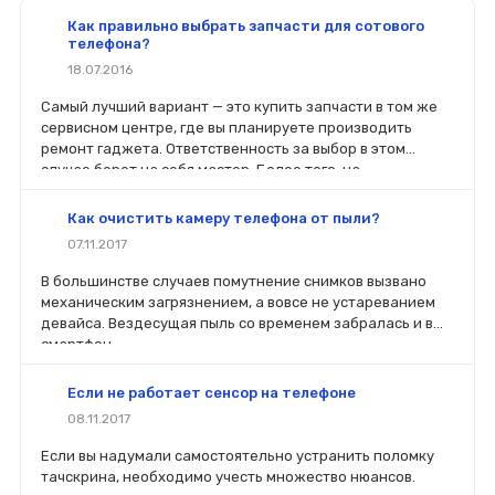
Как правильно выбрать запчасти для сотового
телефона?
18.07.2016
Самый лучший вариант — это купить запчасти в том же
сервисном центре, где вы планируете производить
ремонт гаджета. Ответственность за выбор в этом
случае берет на себя мастер. Более того, на
комплектующие будет распространяться гарантия. Если
вы планируете делать ремонт самостоятельно, то выбор
Как очистить камеру телефона от пыли?
деталей определит его качество. Желательно, чтобы
07.11.2017
перед покупкой нового модуля старый был в руках. Так
легче сориентироваться в разъемах, элементах
В большинстве случаев помутнение снимков вызвано
крепления, электрических параметрах и прочих
механическим загрязнением, а вовсе не устареванием
характеристиках.
девайса. Вездесущая пыль со временем забралась и в
смартфон.
Если не работает сенсор на телефоне
08.11.2017
Если вы надумали самостоятельно устранить поломку
тачскрина, необходимо учесть множество нюансов.