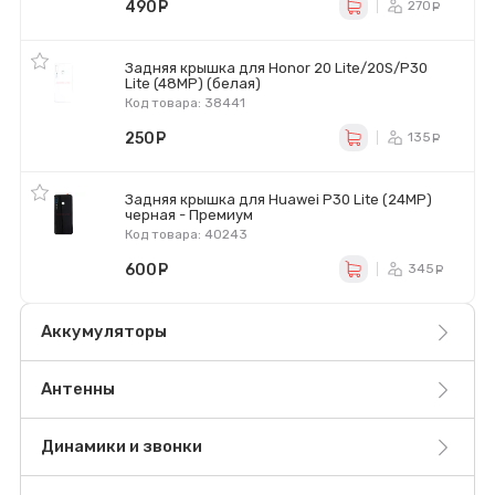
490
руб.
270
ру
Задняя крышка для Honor 20 Lite/20S/P30
Lite (48MP) (белая)
Код товара: 38441
250
руб.
135
ру
Задняя крышка для Huawei P30 Lite (24MP)
черная - Премиум
Код товара: 40243
600
руб.
345
ру
Аккумуляторы
Антенны
Динамики и звонки