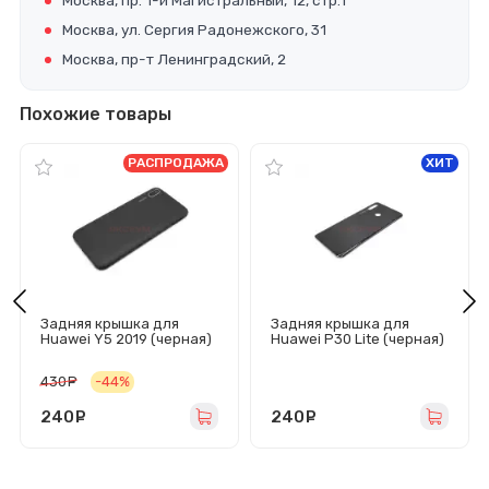
Москва, пр. 1-й Магистральный, 12, стр.1
Москва, ул. Сергия Радонежского, 31
Москва, пр-т Ленинградский, 2
Похожие товары
РАСПРОДАЖА
ХИТ
Задняя крышка для
Задняя крышка для
Huawei Y5 2019 (черная)
Huawei P30 Lite (черная)
430
руб.
-44%
240
руб.
240
руб.