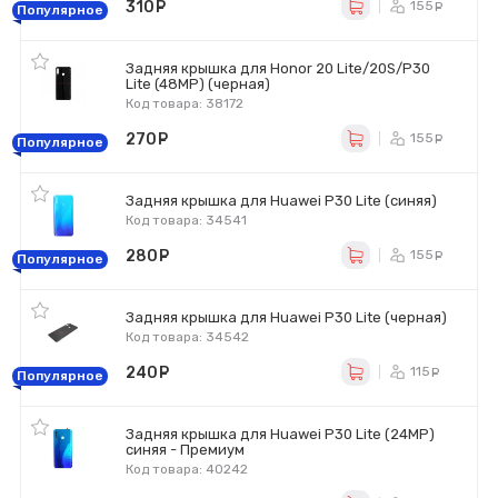
310
руб.
155
ру
Популярное
Задняя крышка для Honor 20 Lite/20S/P30
Lite (48MP) (черная)
Код товара: 38172
270
руб.
155
ру
Популярное
Задняя крышка для Huawei P30 Lite (синяя)
Код товара: 34541
280
руб.
155
ру
Популярное
Задняя крышка для Huawei P30 Lite (черная)
Код товара: 34542
240
руб.
115
ру
Популярное
Задняя крышка для Huawei P30 Lite (24MP)
синяя - Премиум
Код товара: 40242