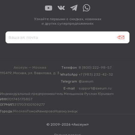
Узнайте первыми о скидках, новинках
и других суперпредложениях
Аксеум — Москва
Телефон
8 (800) 222-98-57
115419, Москва, ул. Вавилова, д. 3
WhatsApp
+7 (983) 232-42-32
Telegram
@axeum
E-mail
support@axeum.ru
Индивидуальный предприниматель Меньшиков Руслан Юрьевич
ИНН
701745175857
ОГРНИП
317703100109277
Города:
Москва
Томск
Кемерово
Новокузнецк
© 2009-2026 «Аксеум»