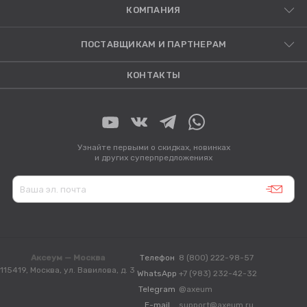
КОМПАНИЯ
ПОСТАВЩИКАМ И ПАРТНЕРАМ
КОНТАКТЫ
Узнайте первыми о скидках, новинках
и других суперпредложениях
Аксеум — Москва
Телефон
8 (800) 222-98-57
115419, Москва, ул. Вавилова, д. 3
WhatsApp
+7 (983) 232-42-32
Telegram
@axeum
E-mail
support@axeum.ru