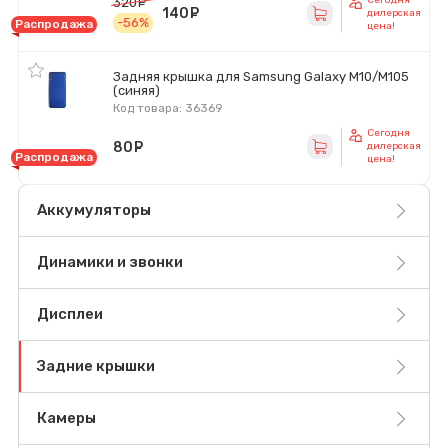
320
руб.
140
руб.
дилерская
-56%
Распродажа
цена!
Задняя крышка для Samsung Galaxy M10/M105
(синяя)
Код товара: 36369
Сегодня
80
руб.
дилерская
Распродажа
цена!
Аккумуляторы
Динамики и звонки
Дисплеи
Задние крышки
Камеры