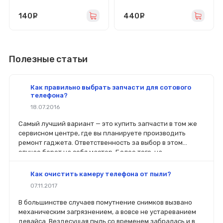
140
руб.
440
руб.
Полезные статьи
Как правильно выбрать запчасти для сотового
телефона?
18.07.2016
Самый лучший вариант — это купить запчасти в том же
сервисном центре, где вы планируете производить
ремонт гаджета. Ответственность за выбор в этом
случае берет на себя мастер. Более того, на
комплектующие будет распространяться гарантия. Если
вы планируете делать ремонт самостоятельно, то выбор
Как очистить камеру телефона от пыли?
деталей определит его качество. Желательно, чтобы
07.11.2017
перед покупкой нового модуля старый был в руках. Так
легче сориентироваться в разъемах, элементах
В большинстве случаев помутнение снимков вызвано
крепления, электрических параметрах и прочих
механическим загрязнением, а вовсе не устареванием
характеристиках.
девайса. Вездесущая пыль со временем забралась и в