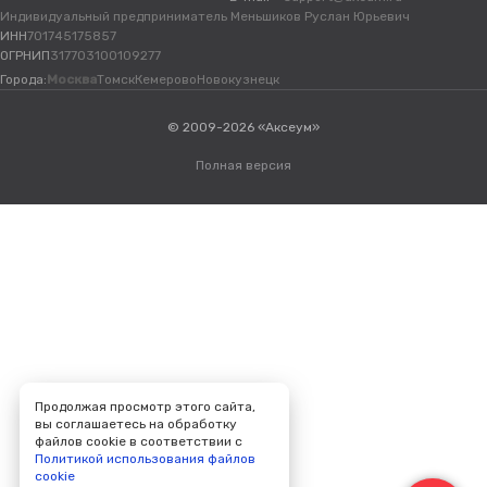
Индивидуальный предприниматель Меньшиков Руслан Юрьевич
ИНН
701745175857
ОГРНИП
317703100109277
Города:
Москва
Томск
Кемерово
Новокузнецк
© 2009-2026 «Аксеум»
Полная версия
Продолжая просмотр этого сайта,
вы соглашаетесь на обработку
файлов cookie в соответствии с
Политикой использования файлов
cookie