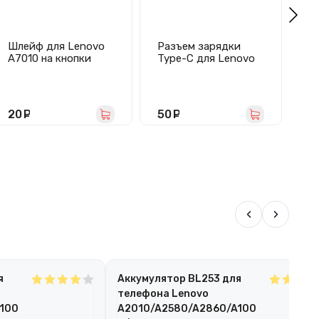
Шлейф для Lenovo
Разъем зарядки
Ра
A7010 на кнопки
Type-C для Lenovo
Le
громкости
Tab M10 Plus
(A
20
руб.
50
руб.
3
‹
›
я
Аккумулятор BL253 для
телефона Lenovo
100
A2010/A2580/A2860/A100