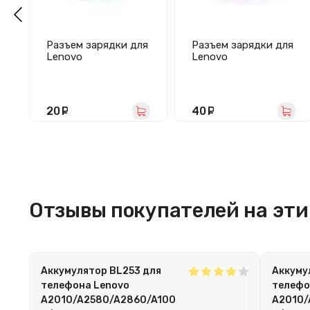
Разъем зарядки для
Разъем зарядки для
Lenovo
Lenovo
A850/A390/S5000/A
S580/A630/S856/A2
516/A670/A690/A82
010 (microUSB)
0/A830/K900/P770/
P780/S650/S660/S7
20
руб.
40
руб.
20/S820
Отзывы покупателей на эти 
Аккумулятор BL253 для
Аккуму
телефона Lenovo
телефо
A2010/A2580/A2860/A100
A2010/