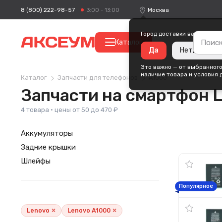
8 (800) 222-98-57
Москва
3:00 - 13:00
Город доставки ваших поку
Каталог
Да
Нет, измени
Это важно — от выбранного
наличие товара и условия 
Каталог
Запчасти для телефонов
A1000
Запчасти на смартфон 
4 товара · цены от 50 до 470 ₽
Аккумуляторы
Задние крышки
Шлейфы
Популярное
×
×
Lenovo
Lenovo A1000