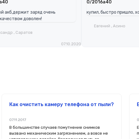
a40
0/2016a40
й акб,держит заряд очень
купил, быстро пришло, 
качеством доволен!
Евгений , Асино
сандр , Саратов
07.10.2020
Как очистить камеру телефона от пыли?
07.11.2017
0
В большинстве случаев помутнение снимков
вызвано механическим загрязнением, а вовсе не