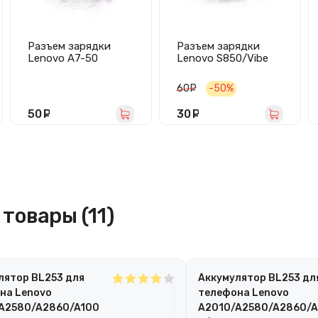
Разъем зарядки
Разъем зарядки
Lenovo A7-50
Lenovo S850/Vibe
(A3500) (microUSB)
X2 (microUSB)
60
руб.
-50%
50
руб.
30
руб.
товары (11)
лятор BL253 для
Аккумулятор BL253 дл
на Lenovo
телефона Lenovo
A2580/A2860/A100
A2010/A2580/A2860/A