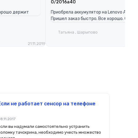
0/2016a40
хорошо держит
Приобрела аккумулятор на Lenovo A1000.
Пришел заказ быстро. Все хорошо. Спаси
Татьяна , Шарыпово
21.11.2019
07.0
Если не работает сенсор на телефоне
8.11.2017
Если вы надумали самостоятельно устранить
поломку тачскрина, необходимо учесть множество