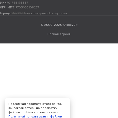
ИНН
701745175857
ОГРНИП
317703100109277
Города:
Москва
Томск
Кемерово
Новокузнецк
© 2009-2026 «Аксеум»
Полная версия
Продолжая просмотр этого сайта,
вы соглашаетесь на обработку
файлов cookie в соответствии с
Политикой использования файлов