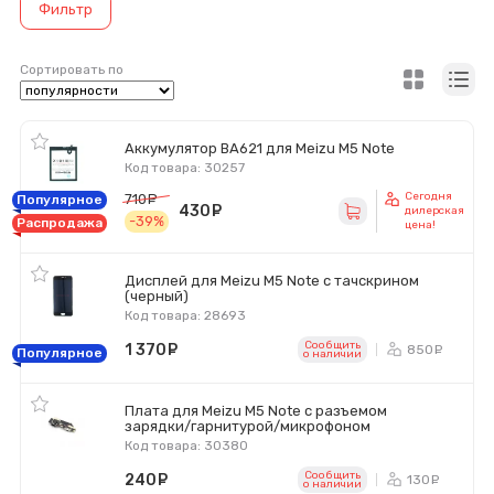
Фильтр
Сортировать по
Аккумулятор BA621 для Meizu M5 Note
Код товара: 30257
Сегодня
710
руб.
Популярное
430
руб.
дилерская
-39%
Распродажа
цена!
Дисплей для Meizu M5 Note с тачскрином
(черный)
Код товара: 28693
Сообщить
1 370
руб.
850
ру
Популярное
o наличии
Плата для Meizu M5 Note с разъемом
зарядки/гарнитурой/микрофоном
Код товара: 30380
Сообщить
240
руб.
130
ру
o наличии