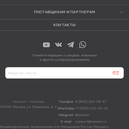
ПОСТАВЩИКАМ И ПАРТНЕРАМ
КОНТАКТЫ
Узнайте первыми о скидках, новинках
и других суперпредложениях
Аксеум — Москва
Телефон
8 (800) 222-98-57
115419, Москва, ул. Вавилова, д. 3
WhatsApp
+7 (983) 232-42-32
Telegram
@axeum
E-mail
support@axeum.ru
Индивидуальный предприниматель Меньшиков Руслан Юрьевич