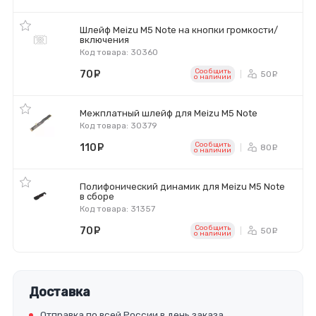
Шлейф Meizu M5 Note на кнопки громкости/
включения
Код товара: 30360
Сообщить
70
руб.
50
ру
o наличии
Межплатный шлейф для Meizu M5 Note
Код товара: 30379
Сообщить
110
руб.
80
ру
o наличии
Полифонический динамик для Meizu M5 Note
в сборе
Код товара: 31357
Сообщить
70
руб.
50
ру
o наличии
Доставка
Отправка по всей России в день заказа