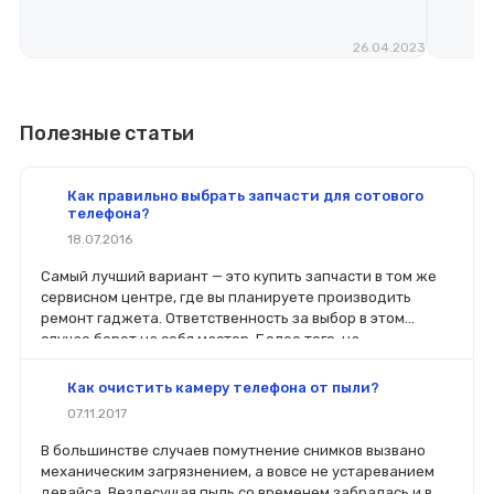
26.04.2023
Полезные статьи
Как правильно выбрать запчасти для сотового
телефона?
18.07.2016
Самый лучший вариант — это купить запчасти в том же
сервисном центре, где вы планируете производить
ремонт гаджета. Ответственность за выбор в этом
случае берет на себя мастер. Более того, на
комплектующие будет распространяться гарантия. Если
вы планируете делать ремонт самостоятельно, то выбор
Как очистить камеру телефона от пыли?
деталей определит его качество. Желательно, чтобы
07.11.2017
перед покупкой нового модуля старый был в руках. Так
легче сориентироваться в разъемах, элементах
В большинстве случаев помутнение снимков вызвано
крепления, электрических параметрах и прочих
механическим загрязнением, а вовсе не устареванием
характеристиках.
девайса. Вездесущая пыль со временем забралась и в