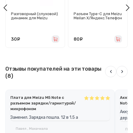
Разговорный (слуховой)
Разъем Type-C для Meizu
динамик для Meizu
Meilan X/Яндекс.Телефон
MX5/MX6/M3E
30
руб.
80
руб.
Отзывы покупателей на эти товары
‹
›
(8)
Плата для Meizu M5 Note с
Аккум
разъемом зарядки/гарнитурой/
Note
микрофоном
Аккум
Заменил. Зарядка пошла. 12 в 1.5 а
держа
Павел , Махачкала
Паве