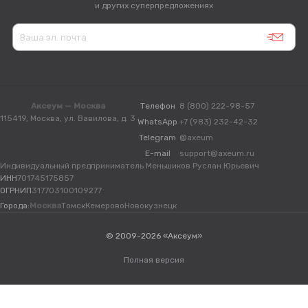
и других суперпредложениях
Аксеум — Москва
Телефон
8 (800) 222-98-57
115419, Москва, ул. Вавилова, д. 3
WhatsApp
+7 (983) 232-42-32
Telegram
@axeum
E-mail
support@axeum.ru
Индивидуальный предприниматель Меньшиков Руслан Юрьевич
ИНН
701745175857
ОГРНИП
317703100109277
Города:
Москва
Томск
Кемерово
Новокузнецк
© 2009-2026 «Аксеум»
Полная версия