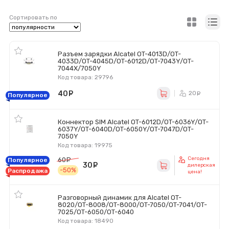
Сортировать по
Разъем зарядки Alcatel OT-4013D/OT-
4033D/OT-4045D/OT-6012D/OT-7043Y/OT-
7044X/7050Y
Код товара: 29796
40
руб.
20
ру
Популярное
Коннектор SIM Alcatel OT-6012D/OT-6036Y/OT-
6037Y/OT-6040D/OT-6050Y/OT-7047D/OT-
7050Y
Код товара: 19975
Сегодня
60
руб.
Популярное
30
руб.
дилерская
-50%
Распродажа
цена!
Разговорный динамик для Alcatel OT-
8020/OT-8008/OT-8000/OT-7050/OT-7041/OT-
7025/OT-6050/OT-6040
Код товара: 18490