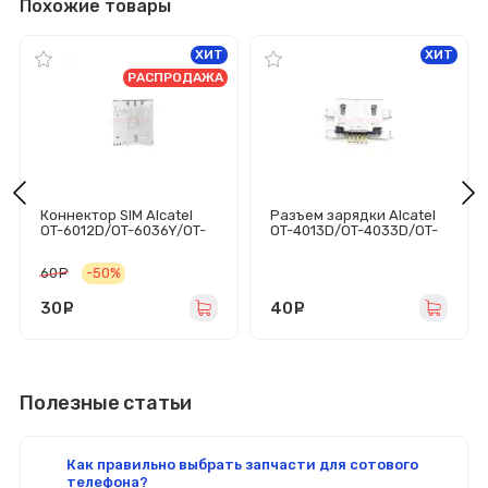
Похожие товары
ХИТ
ХИТ
РАСПРОДАЖА
Коннектор SIM Alcatel
Разъем зарядки Alcatel
OT-6012D/OT-6036Y/OT-
OT-4013D/OT-4033D/OT-
6037Y/OT-6040D/OT-
4045D/OT-6012D/OT-
6050Y/OT-7047D/OT-
7043Y/OT-7044X/7050Y
60
руб.
-50%
7050Y
30
руб.
40
руб.
Полезные статьи
Как правильно выбрать запчасти для сотового
телефона?