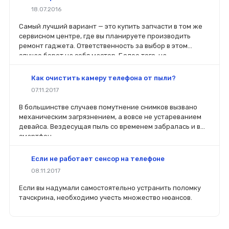
18.07.2016
Самый лучший вариант — это купить запчасти в том же
сервисном центре, где вы планируете производить
ремонт гаджета. Ответственность за выбор в этом
случае берет на себя мастер. Более того, на
комплектующие будет распространяться гарантия. Если
вы планируете делать ремонт самостоятельно, то выбор
Как очистить камеру телефона от пыли?
деталей определит его качество. Желательно, чтобы
07.11.2017
перед покупкой нового модуля старый был в руках. Так
легче сориентироваться в разъемах, элементах
В большинстве случаев помутнение снимков вызвано
крепления, электрических параметрах и прочих
механическим загрязнением, а вовсе не устареванием
характеристиках.
девайса. Вездесущая пыль со временем забралась и в
смартфон.
Если не работает сенсор на телефоне
08.11.2017
Если вы надумали самостоятельно устранить поломку
тачскрина, необходимо учесть множество нюансов.