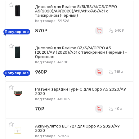
Дисплей для Realme 5/5i/5S/6i/C3/OPPO
A5(2020)/A9(2020)/A11/A11x/A8/A31 с
тачскрином (черный)
Код товара: 39326
870
руб.
640
ру
Популярное
Дисплей для Realme C3/5/6i/OPPO A5
(2020)/A9 (2020)/A31 с тачскрином (черный) -
Оригинал
Код товара: 46188
960
руб.
715
ру
Популярное
Разъем зарядки Type-C для Oppo A5 2020/A9
2020
Код товара: 48003
70
руб.
40
ру
Аккумулятор BLP727 для Oppo A5 2020/A9
2020
Код товара: 37833