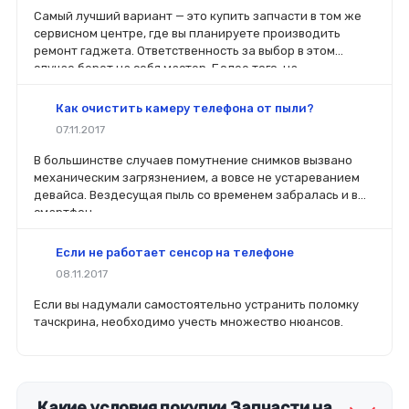
Самый лучший вариант — это купить запчасти в том же
сервисном центре, где вы планируете производить
ремонт гаджета. Ответственность за выбор в этом
случае берет на себя мастер. Более того, на
комплектующие будет распространяться гарантия. Если
вы планируете делать ремонт самостоятельно, то выбор
Как очистить камеру телефона от пыли?
деталей определит его качество. Желательно, чтобы
07.11.2017
перед покупкой нового модуля старый был в руках. Так
легче сориентироваться в разъемах, элементах
В большинстве случаев помутнение снимков вызвано
крепления, электрических параметрах и прочих
механическим загрязнением, а вовсе не устареванием
характеристиках.
девайса. Вездесущая пыль со временем забралась и в
смартфон.
Если не работает сенсор на телефоне
08.11.2017
Если вы надумали самостоятельно устранить поломку
тачскрина, необходимо учесть множество нюансов.
Какие условия покупки Запчасти на