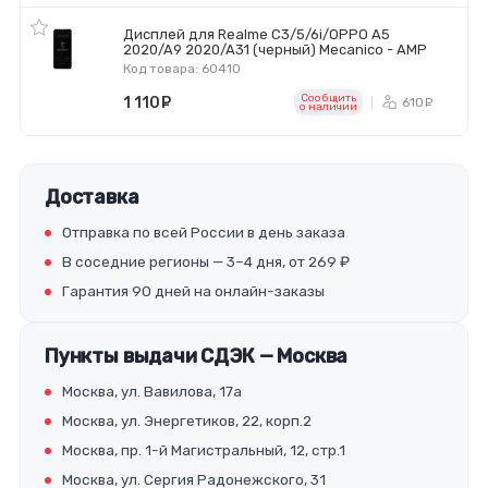
Дисплей для Realme C3/5/6i/OPPO A5
2020/A9 2020/A31 (черный) Mecanico - AMP
Код товара: 60410
Сообщить
1 110
руб.
610
ру
o наличии
Доставка
Отправка по всей России в день заказа
В соседние регионы — 3–4 дня, от 269 ₽
Гарантия 90 дней на онлайн-заказы
Пункты выдачи СДЭК — Москва
Москва, ул. Вавилова, 17а
Москва, ул. Энергетиков, 22, корп.2
Москва, пр. 1-й Магистральный, 12, стр.1
Москва, ул. Сергия Радонежского, 31