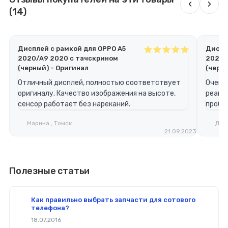
‹
›
(14)
Дисплей с рамкой для OPPO A5
Диспл
2020/A9 2020 с тачскрином
2020/
(черный) - Оригинал
(черны
Отличный дисплей, полностью соответствует
Очень 
оригиналу. Качество изображения на высоте,
реагир
сенсор работает без нареканий.
пробл
Марина , Томск
Дмит
21.09.2023
Полезные статьи
Как правильно выбрать запчасти для сотового
телефона?
18.07.2016