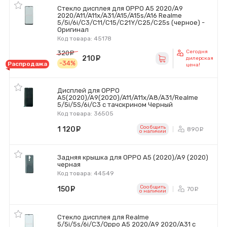
Стекло дисплея для OPPO A5 2020/A9
2020/A11/A11x/A31/A15/A15s/A16 Realme
5/5i/6i/C3/C11/C15/C21Y/C25/C25s (черное) -
Оригинал
Код товара: 45178
Сегодня
320
руб.
210
руб.
дилерская
-34%
Распродажа
цена!
Дисплей для OPPO
A5(2020)/A9(2020)/A11/A11x/A8/A31/Realme
5/5i/5S/6i/C3 с тачскрином Черный
Код товара: 36505
Сообщить
1 120
руб.
890
ру
o наличии
Задняя крышка для OPPO A5 (2020)/A9 (2020)
черная
Код товара: 44549
Сообщить
150
руб.
70
ру
o наличии
Стекло дисплея для Realme
5/5i/5s/6i/C3/Oppo A5 2020/A9 2020/A31 с