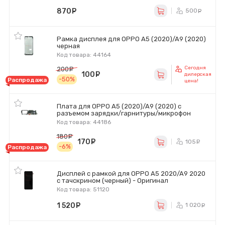
870
руб.
500
ру
Рамка дисплея для OPPO A5 (2020)/A9 (2020)
черная
Код товара: 44164
Сегодня
200
руб.
100
руб.
дилерская
-50%
Распродажа
цена!
Плата для OPPO A5 (2020)/A9 (2020) с
разъемом зарядки/гарнитуры/микрофон
Код товара: 44186
180
руб.
170
руб.
105
ру
-6%
Распродажа
Дисплей с рамкой для OPPO A5 2020/A9 2020
с тачскрином (черный) - Оригинал
Код товара: 51120
1 520
руб.
1 020
р