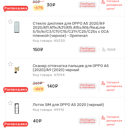
Сегодня
90
руб.
Сообщить
30
руб.
дилерская
o наличии
-67%
Распродажа
цена!
Стекло дисплея для OPPO A5 2020/A9
2020/A11.A11x/A31/A15.A15s/A16/ReaLme
5/5i/6i/C3/C11/C15/C21Y/C25/C25s с OCA
пленкой (черное) - Оригинал
Код товара: 45230
Сообщить
150
руб.
100
ру
o наличии
Сканер отпечатка пальцев для OPPO A5
(2020)/A9 (2020) черный
Код товара: 47094
Сегодня
260
руб.
Сообщить
140
руб.
дилерская
o наличии
-46%
Распродажа
цена!
Лоток SIM для OPPO A5 2020 (черный)
Код товара: 49912
Сегодня
Сообщить
40
руб.
дилерская
o наличии
Распродажа
цена!