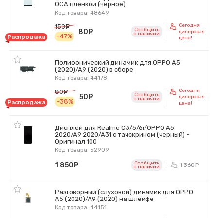
OCA пленкой (черное)
Код товара: 48649
Сегодня
150
руб.
Сообщить
80
руб.
дилерская
o наличии
-47%
Распродажа
цена!
Полифонический динамик для OPPO A5
(2020)/A9 (2020) в сборе
Код товара: 44178
Сегодня
80
руб.
Сообщить
50
руб.
дилерская
o наличии
-38%
Распродажа
цена!
Дисплей для Realme C3/5/6i/OPPO A5
2020/A9 2020/A31 с тачскрином (черный) -
Оригинал 100
Код товара: 52909
Сообщить
1 850
руб.
1 360
р
o наличии
Разговорный (слуховой) динамик для OPPO
A5 (2020)/A9 (2020) на шлейфе
Код товара: 44151