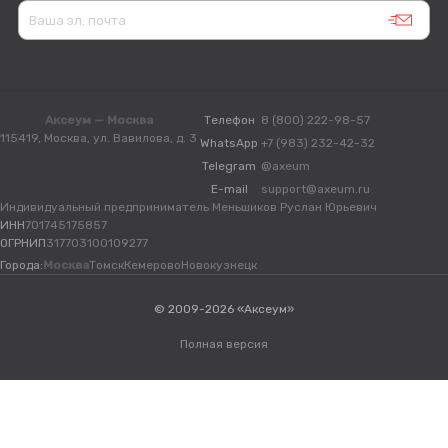
Аксеум — Москва
Телефон
8 (800) 222-98-57
115419, Москва, ул. Вавилова, д. 3
WhatsApp
+7 (983) 232-42-32
Telegram
@axeum
E-mail
support@axeum.ru
Индивидуальный предприниматель Меньшиков Руслан Юрьевич
ИНН
701745175857
ОГРНИП
317703100109277
Города:
Москва
Томск
Кемерово
Новокузнецк
© 2009-2026 «Аксеум»
Полная версия