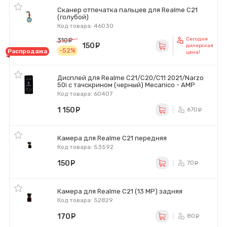
Сканер отпечатка пальцев для Realme C21
(голубой)
Код товара: 46030
Сегодня
310
руб.
150
руб.
дилерская
-52%
Распродажа
цена!
Дисплей для Realme C21/C20/C11 2021/Narzo
50i с тачскрином (черный) Mecanico - AMP
Код товара: 60407
1 150
руб.
670
ру
Камера для Realme C21 передняя
Код товара: 53592
150
руб.
70
ру
Камера для Realme C21 (13 MP) задняя
Код товара: 52829
170
руб.
80
ру