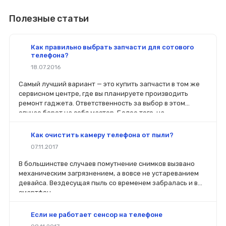
Полезные статьи
Как правильно выбрать запчасти для сотового
телефона?
18.07.2016
Самый лучший вариант — это купить запчасти в том же
сервисном центре, где вы планируете производить
ремонт гаджета. Ответственность за выбор в этом
случае берет на себя мастер. Более того, на
комплектующие будет распространяться гарантия. Если
вы планируете делать ремонт самостоятельно, то выбор
Как очистить камеру телефона от пыли?
деталей определит его качество. Желательно, чтобы
07.11.2017
перед покупкой нового модуля старый был в руках. Так
легче сориентироваться в разъемах, элементах
В большинстве случаев помутнение снимков вызвано
крепления, электрических параметрах и прочих
механическим загрязнением, а вовсе не устареванием
характеристиках.
девайса. Вездесущая пыль со временем забралась и в
смартфон.
Если не работает сенсор на телефоне