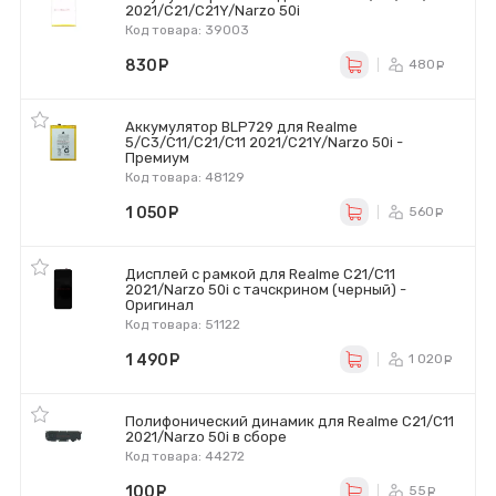
2021/C21/C21Y/Narzo 50i
Код товара: 39003
830
руб.
480
ру
Аккумулятор BLP729 для Realme
5/C3/C11/C21/C11 2021/C21Y/Narzo 50i -
Премиум
Код товара: 48129
1 050
руб.
560
ру
Дисплей с рамкой для Realme C21/C11
2021/Narzo 50i с тачскрином (черный) -
Оригинал
Код товара: 51122
1 490
руб.
1 020
р
Полифонический динамик для Realme C21/C11
2021/Narzo 50i в сборе
Код товара: 44272
100
руб.
55
ру