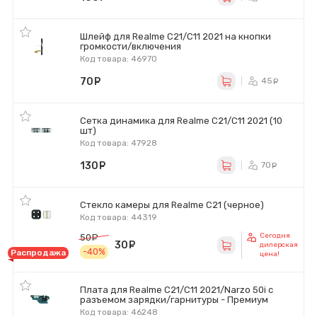
Шлейф для Realme C21/C11 2021 на кнопки
громкости/включения
Код товара: 46970
70
руб.
45
ру
Сетка динамика для Realme C21/C11 2021 (10
шт)
Код товара: 47928
130
руб.
70
ру
Стекло камеры для Realme C21 (черное)
Код товара: 44319
Сегодня
50
руб.
30
руб.
дилерская
-40%
Распродажа
цена!
Плата для Realme C21/C11 2021/Narzo 50i с
разъемом зарядки/гарнитуры - Премиум
Код товара: 46248