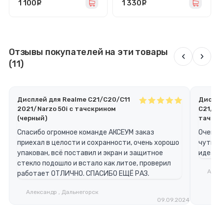
1 100
руб.
1 330
руб.
Отзывы покупателей на эти товары
‹
›
(11)
Дисплей для Realme C21/C20/C11
Диспл
2021/Narzo 50i с тачскрином
C21/C1
(черный)
тачск
Спасибо огромное команде АКСЕУМ заказ
Очень 
приехал в целости и сохранности, очень хорошо
чуткий
упакован, всё поставил и экран и защитное
идеаль
стекло подошло и встало как литое, проверил
Анна
работает ОТЛИЧНО. СПАСИБО ЕЩЁ РАЗ.
Александр , Дальнегорск
09.09.2024