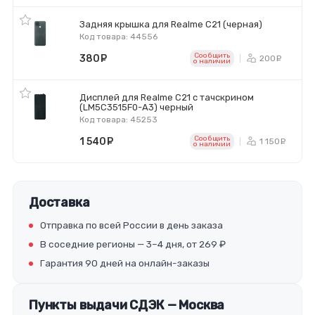
Задняя крышка для Realme C21 (черная)
Код товара: 44556
Сообщить
380
руб.
200
ру
o наличии
Дисплей для Realme C21 с тачскрином
(LM5C3515F0-A3) черный
Код товара: 45253
Сообщить
1 540
руб.
1 150
р
o наличии
Доставка
Отправка по всей России в день заказа
В соседние регионы — 3–4 дня, от 269 ₽
Гарантия 90 дней на онлайн-заказы
Пункты выдачи СДЭК — Москва