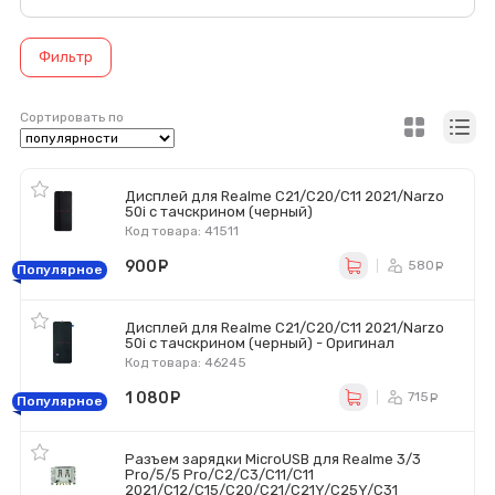
Фильтр
Сортировать по
Дисплей для Realme C21/C20/C11 2021/Narzo
50i с тачскрином (черный)
Код товара: 41511
900
руб.
580
ру
Популярное
Дисплей для Realme C21/C20/C11 2021/Narzo
50i с тачскрином (черный) - Оригинал
Код товара: 46245
1 080
руб.
715
ру
Популярное
Разъем зарядки MicroUSB для Realme 3/3
Pro/5/5 Pro/C2/C3/C11/C11
2021/C12/C15/C20/C21/C21Y/C25Y/C31