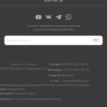
КОНТАКТЫ
Узнайте первыми о скидках, новинках
и других суперпредложениях
Аксеум — Москва
Телефон
8 (800) 222-98-57
115419, Москва, ул. Вавилова, д. 3
WhatsApp
+7 (983) 232-42-32
Telegram
@axeum
E-mail
support@axeum.ru
Индивидуальный предприниматель Меньшиков Руслан Юрьевич
ИНН
701745175857
ОГРНИП
317703100109277
Города:
Москва
Томск
Кемерово
Новокузнецк