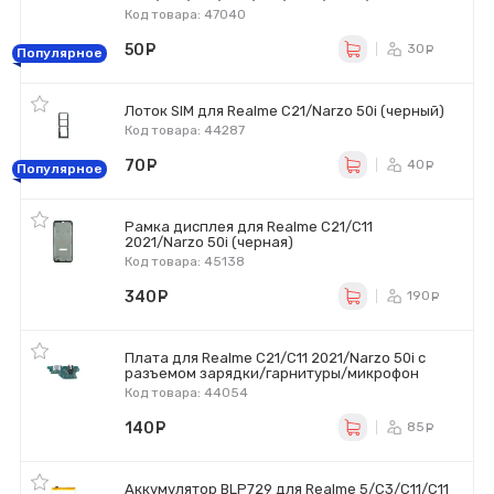
Код товара: 47040
50
руб.
30
ру
Популярное
Лоток SIM для Realme C21/Narzo 50i (черный)
Код товара: 44287
70
руб.
40
ру
Популярное
Рамка дисплея для Realme C21/C11
2021/Narzo 50i (черная)
Код товара: 45138
340
руб.
190
ру
Плата для Realme C21/C11 2021/Narzo 50i с
разъемом зарядки/гарнитуры/микрофон
Код товара: 44054
140
руб.
85
ру
Аккумулятор BLP729 для Realme 5/C3/C11/C11