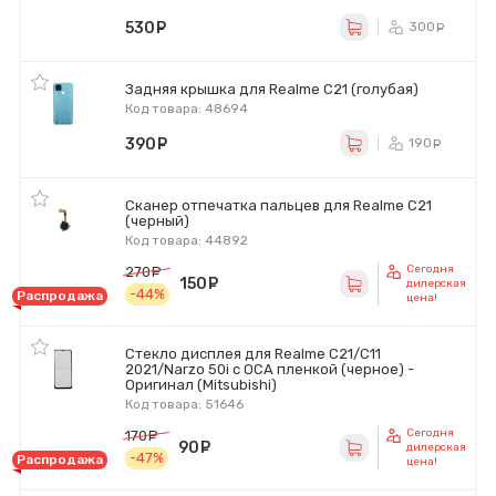
530
руб.
300
ру
Задняя крышка для Realme C21 (голубая)
Код товара: 48694
390
руб.
190
ру
Сканер отпечатка пальцев для Realme C21
(черный)
Код товара: 44892
Сегодня
270
руб.
150
руб.
дилерская
-44%
Распродажа
цена!
Стекло дисплея для Realme C21/C11
2021/Narzo 50i с OCA пленкой (черное) -
Оригинал (Mitsubishi)
Код товара: 51646
Сегодня
170
руб.
90
руб.
дилерская
-47%
Распродажа
цена!