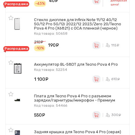
40
руб.
дилерская
-43%
Распродажа
цена!
Стекло дисплея для Infinix Note 11/12 4G/12
5G/12 Pro 5G/12i 2022/12 2023/Zero 20/Tecno
Pova 4 Pro (X6821) с OCA пленкой (черное)
Код товара: 50658
210
руб.
190
руб.
115
ру
-10%
Распродажа
Аккумулятор BL-58DT для Tecno Pova 4 Pro
Код товара: 52254
1 100
руб.
610
ру
Плата для Tecno Pova 4 Pro с разъемом
зарядки/гарнитуры/микрофон - Премиум
Код товара: 54466
550
руб.
300
ру
Задняя крышка для Tecno Pova 4 Pro (серая)