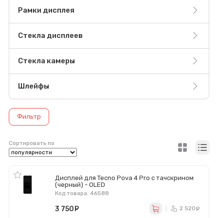
Рамки дисплея
Стекла дисплеев
Стекла камеры
Шлейфы
Фильтр
Сортировать по
Дисплей для Tecno Pova 4 Pro с тачскрином
(черный) - OLED
Код товара: 46588
3 750
руб.
2 520
р