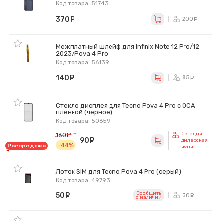
Код товара: 51743
370
руб.
200
ру
Межплатный шлейф для Infinix Note 12 Pro/12
2023/Pova 4 Pro
Код товара: 56139
140
руб.
85
ру
Стекло дисплея для Tecno Pova 4 Pro с OCA
пленкой (черное)
Код товара: 50659
Сегодня
160
руб.
90
руб.
дилерская
-44%
Распродажа
цена!
Лоток SIM для Tecno Pova 4 Pro (серый)
Код товара: 49793
Сообщить
50
руб.
30
ру
o наличии