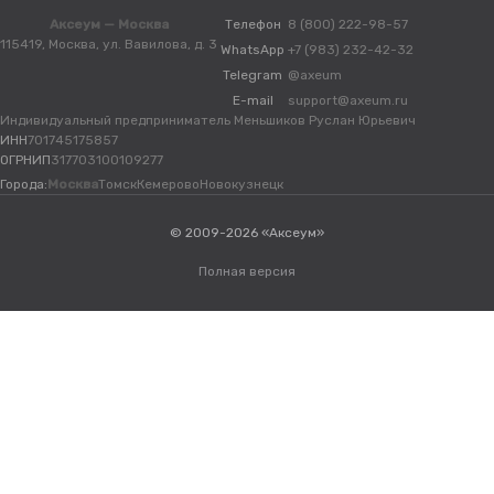
Аксеум — Москва
Телефон
8 (800) 222-98-57
115419, Москва, ул. Вавилова, д. 3
WhatsApp
+7 (983) 232-42-32
Telegram
@axeum
E-mail
support@axeum.ru
Индивидуальный предприниматель Меньшиков Руслан Юрьевич
ИНН
701745175857
ОГРНИП
317703100109277
Города:
Москва
Томск
Кемерово
Новокузнецк
© 2009-2026 «Аксеум»
Полная версия