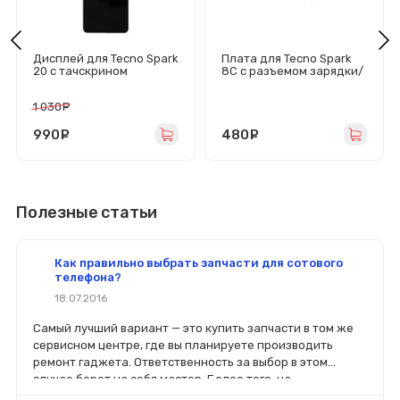
Дисплей для Tecno Spark
Плата для Tecno Spark
20 с тачскрином
8C с разъемом зарядки/
(черный) - Оригинал
гарнитуры/микрофон -
Премиум
1 030
руб.
990
руб.
480
руб.
Полезные статьи
Как правильно выбрать запчасти для сотового
телефона?
18.07.2016
Самый лучший вариант — это купить запчасти в том же
сервисном центре, где вы планируете производить
ремонт гаджета. Ответственность за выбор в этом
случае берет на себя мастер. Более того, на
комплектующие будет распространяться гарантия. Если