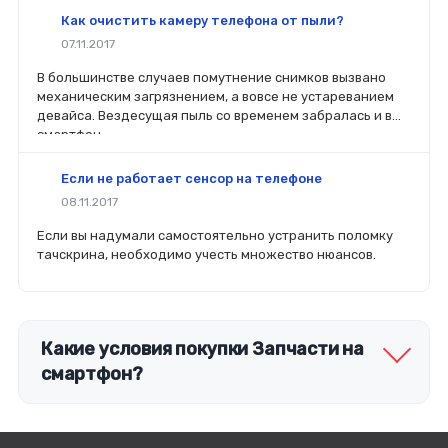
вы планируете делать ремонт самостоятельно, то выбор
Как очистить камеру телефона от пыли?
деталей определит его качество. Желательно, чтобы
07.11.2017
перед покупкой нового модуля старый был в руках. Так
легче сориентироваться в разъемах, элементах
В большинстве случаев помутнение снимков вызвано
крепления, электрических параметрах и прочих
механическим загрязнением, а вовсе не устареванием
характеристиках.
девайса. Вездесущая пыль со временем забралась и в
смартфон.
Если не работает сенсор на телефоне
08.11.2017
Если вы надумали самостоятельно устранить поломку
тачскрина, необходимо учесть множество нюансов.
Какие условия покупки Запчасти на
смартфон?