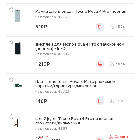
Рамка дисплея для Tecno Pova 4 Pro (черная)
Код товара: 49159
810
руб.
450
ру
Дисплей для Tecno Pova 4 Pro с тачскрином
(черный) - In-Cell
Код товара: 48047
1 210
руб.
855
ру
Плата для Tecno Pova 4 Pro с разъемом
зарядки/гарнитуры/микрофон
Код товара: 48723
140
руб.
85
ру
Шлейф для Tecno Pova 4 Pro на кнопки
громкости/включения
Код товара: 49871
Сегодня
70
руб.