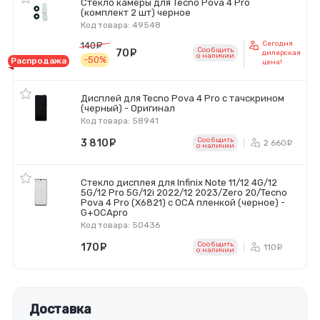
Стекло камеры для Tecno Pova 4 Pro
(комплект 2 шт) черное
Код товара: 49548
Сегодня
140
руб.
Сообщить
70
руб.
дилерская
o наличии
-50%
Распродажа
цена!
Дисплей для Tecno Pova 4 Pro с тачскрином
(черный) - Оригинал
Код товара: 58941
Сообщить
3 810
руб.
2 660
р
o наличии
Стекло дисплея для Infinix Note 11/12 4G/12
5G/12 Pro 5G/12i 2022/12 2023/Zero 20/Tecno
Pova 4 Pro (X6821) с OCA пленкой (черное) -
G+OCApro
Код товара: 50436
Сообщить
170
руб.
110
ру
o наличии
Доставка