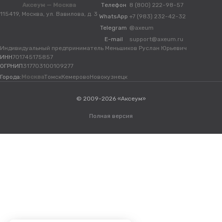
Аксеум — Москва
Телефон
8 (800) 222-98-57
115419, Москва, ул. Вавилова, д. 3
WhatsApp
+7 (983) 232-42-32
Telegram
@axeum
E-mail
support@axeum.ru
Индивидуальный предприниматель Меньшиков Руслан Юрьевич
ИНН
701745175857
ОГРНИП
317703100109277
Города:
Москва
Томск
Кемерово
Новокузнецк
© 2009-2026 «Аксеум»
Полная версия