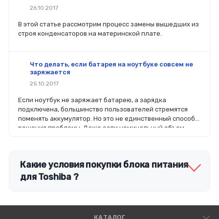
26.10.2017
В этой статье рассмотрим процесс замены вышедших из
строя конденсаторов на материнской плате.
Что делать, если батарея на ноутбуке совсем не
заряжается
25.10.2017
Если ноутбук не заряжает батарею, а зарядка
подключена, большинство пользователей стремятся
поменять аккумулятор. Но это не единственный способ
решения проблемы. Даже если номинальный объем
батареи стал меньше, чем заявлено производителей, не
стоит спешить ее менять.
Какие условия покупки блока питания
для Toshiba ?
КАТАЛОГ