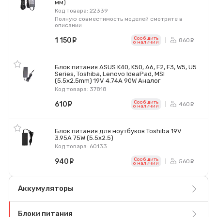
мм)
Код товара: 22339
Полную совместимость моделей смотрите в
описании
Сообщить
1 150
руб.
860
ру
o наличии
Блок питания ASUS K40, K50, A6, F2, F3, W5, U5
Series, Toshiba, Lenovo IdeaPad, MSI
(5.5x2.5mm) 19V 4.74A 90W Аналог
Код товара: 37818
Сообщить
610
руб.
460
ру
o наличии
Блок питания для ноутбуков Toshiba 19V
3.95A 75W (5.5х2.5)
Код товара: 60133
Сообщить
940
руб.
560
ру
o наличии
Аккумуляторы
Блоки питания