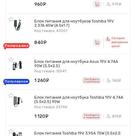
960
руб.
570
ру
Блок питания для ноутбуков Toshiba 19V
2.37A 45W (4.0x1.7)
Код товара: 43501
Сегодня
840
руб.
дилерская
Распродажа
цена!
Блок питания для ноутбука Asus 19V 4.74A
90W (5.5×2.5)
Код товара: 12541
Сообщить
1 260
руб.
765
ру
Популярное
o наличии
Блок питания для ноутбука Toshiba 19V 4.74A
(5.5x2.5) 90W
Код товара: 23746
Сообщить
1 120
руб.
870
ру
o наличии
Блок питания Toshiba 19V 3.95A 75W (5.5х2.5