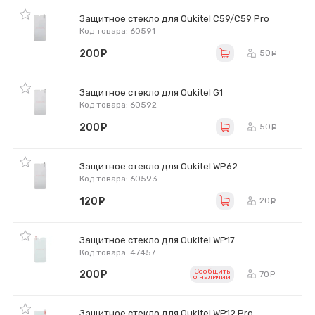
Защитное стекло для Oukitel C59/C59 Pro
Код товара: 60591
200
руб.
50
ру
Защитное стекло для Oukitel G1
Код товара: 60592
200
руб.
50
ру
Защитное стекло для Oukitel WP62
Код товара: 60593
120
руб.
20
ру
Защитное стекло для Oukitel WP17
Код товара: 47457
Сообщить
200
руб.
70
ру
o наличии
Защитное стекло для Oukitel WP12 Pro