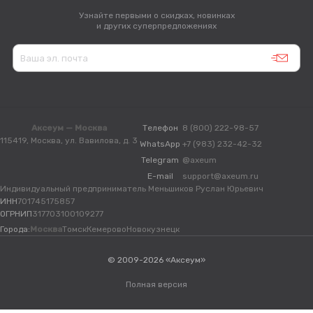
Узнайте первыми о скидках, новинках
и других суперпредложениях
Аксеум — Москва
Телефон
8 (800) 222-98-57
115419, Москва, ул. Вавилова, д. 3
WhatsApp
+7 (983) 232-42-32
Telegram
@axeum
E-mail
support@axeum.ru
Индивидуальный предприниматель Меньшиков Руслан Юрьевич
ИНН
701745175857
ОГРНИП
317703100109277
Города:
Москва
Томск
Кемерово
Новокузнецк
© 2009-2026 «Аксеум»
Полная версия