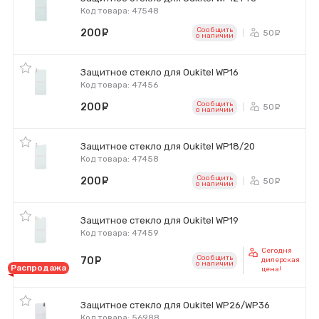
Код товара: 47548
Сообщить
200
руб.
50
ру
o наличии
Защитное стекло для Oukitel WP16
Код товара: 47456
Сообщить
200
руб.
50
ру
o наличии
Защитное стекло для Oukitel WP18/20
Код товара: 47458
Сообщить
200
руб.
50
ру
o наличии
Защитное стекло для Oukitel WP19
Код товара: 47459
Сегодня
Сообщить
70
руб.
дилерская
o наличии
Распродажа
цена!
Защитное стекло для Oukitel WP26/WP36
Код товара: 56988