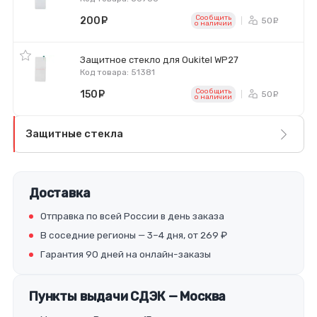
Сообщить
200
руб.
50
ру
o наличии
Защитное стекло для Oukitel WP27
Код товара: 51381
Сообщить
150
руб.
50
ру
o наличии
Защитные стекла
Доставка
Отправка по всей России в день заказа
В соседние регионы — 3–4 дня, от 269 ₽
Гарантия 90 дней на онлайн-заказы
Пункты выдачи СДЭК — Москва