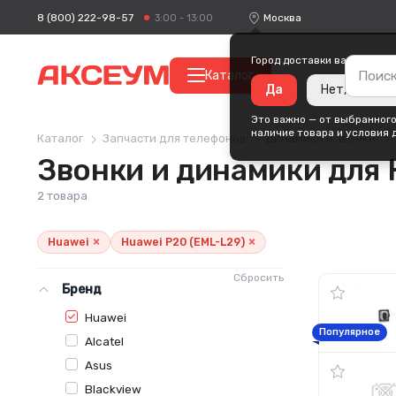
8 (800) 222-98-57
Москва
3:00 - 13:00
Город доставки ваших поку
Каталог
Да
Нет, измени
Это важно — от выбранного
наличие товара и условия 
Каталог
Запчасти для телефонов
Динамики и звонки
Звонки и динамики для 
2 товара
×
×
Huawei
Huawei P20 (EML-L29)
Сбросить
Бренд
Huawei
Популярное
Alcatel
Asus
Blackview