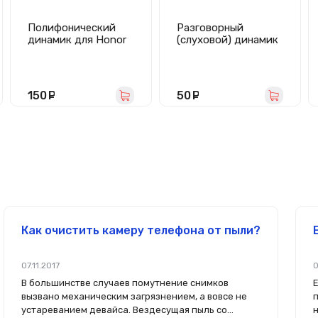
Полифонический
Разговорный
динамик для Honor
(слуховой) динамик
10 в сборе
для Huawei P9/P9
Plus/Honor
8/Nova/Honor
9/Honor 9
150
руб.
50
руб.
Premium/P10/P10
Plus/P20
Как очистить камеру телефона от пыли?
07.11.2017
0
В большинстве случаев помутнение снимков
вызвано механическим загрязнением, а вовсе не
устареванием девайса. Вездесущая пыль со