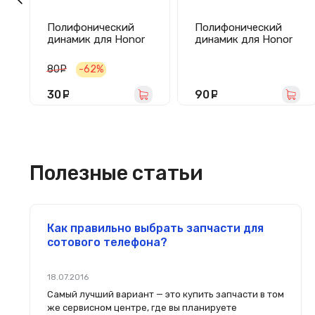
Полифонический
Полифонический
динамик для Honor
динамик для Honor
5C в сборе
8X/9X Lite в сборе
80
руб.
-62%
30
руб.
90
руб.
Полезные статьи
Как правильно выбрать запчасти для
сотового телефона?
18.07.2016
Самый лучший вариант — это купить запчасти в том
же сервисном центре, где вы планируете