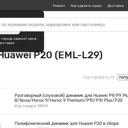
Ремонт
Как сделать заказ
Доставка
пок —
Москва
?
ть город
 города зависит цена,
доставки
P20 (EML-L29)
Huawei P20 (EML-L29)
Сортировать по
Разговорный (слуховой) динамик для Huawei P9/P9 Pl
8/Nova/Honor 9/Honor 9 Premium/P10/P10 Plus/P20
Код товара: 38510
Полифонический динамик для Huawei P20 в сборе