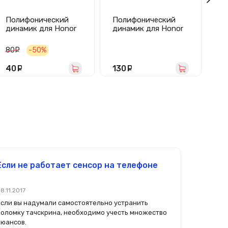
Полифонический
Полифонический
П
динамик для Honor
динамик для Honor
ди
View 30 Pro в сборе
X9d 5G в сборе
No
80
руб.
-50%
2
40
руб.
130
руб.
1
Если не работает сенсор на телефоне
8.11.2017
Если вы надумали самостоятельно устранить
поломку тачскрина, необходимо учесть множество
нюансов.