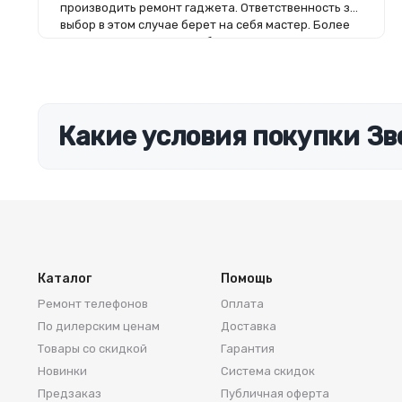
производить ремонт гаджета. Ответственность за
выбор в этом случае берет на себя мастер. Более
того, на комплектующие будет распространяться
гарантия. Если вы планируете делать ремонт
самостоятельно, то выбор деталей определит его
качество. Желательно, чтобы перед покупкой
нового модуля старый был в руках. Так легче
сориентироваться в разъемах, элементах
Какие условия покупки Зв
крепления, электрических параметрах и прочих
характеристиках.
Каталог
Помощь
Ремонт телефонов
Оплата
По дилерским ценам
Доставка
Товары со скидкой
Гарантия
Новинки
Система скидок
Предзаказ
Публичная оферта