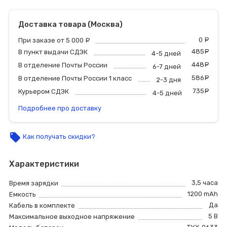
Доставка товара (Москва)
0
р
При заказе от 5 000
руб.
485
р
В пункт выдачи СДЭК
4-5 дней
448
р
В отделение Почты России
6-7 дней
586
р
В отделение Почты России 1 класс
2-3 дня
735
р
Курьером СДЭК
4-5 дней
Подробнее про доставку
local_offer
Как получать скидки?
Характеристики
3,5 часа
Время зарядки
1200 mAh
Емкость
Да
Кабель в комплекте
5 В
Максимальное выходное напряжение