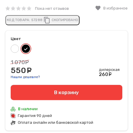
favorite
В избранное
Пока нет отзывов
content_copy
КОД ТОВАРА:
57288
СКОПИРОВАНО
Цвет
1 070
руб.
550
руб.
дилерская
260
руб
Нашли дешевле?
В корзину
В наличии
Гарантия 90 дней
Оплата онлайн или банковской картой