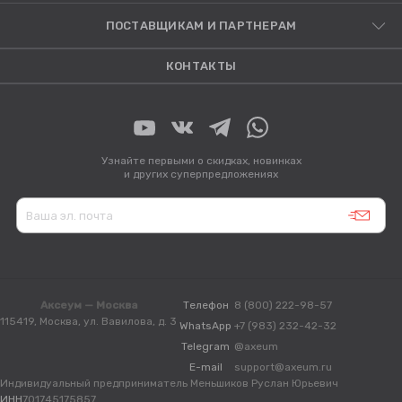
ПОСТАВЩИКАМ И ПАРТНЕРАМ
КОНТАКТЫ
Узнайте первыми о скидках, новинках
и других суперпредложениях
Аксеум — Москва
Телефон
8 (800) 222-98-57
115419, Москва, ул. Вавилова, д. 3
WhatsApp
+7 (983) 232-42-32
Telegram
@axeum
E-mail
support@axeum.ru
Индивидуальный предприниматель Меньшиков Руслан Юрьевич
ИНН
701745175857