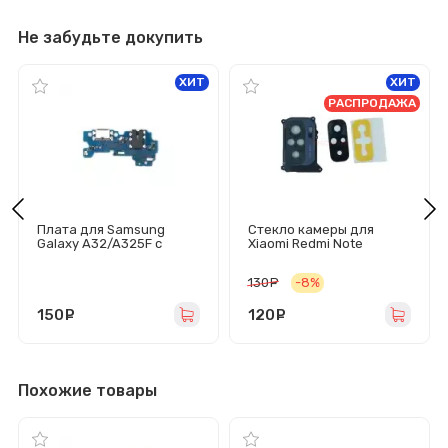
Не забудьте докупить
ХИТ
ХИТ
РАСПРОДАЖА
Плата для Samsung
Стекло камеры для
Galaxy A32/A325F с
Xiaomi Redmi Note
разъемом зарядки/
10/10S/Poco M5s в сборе
гарнитуры/микрофоном
с рамкой (черное)
130
руб.
-8%
150
руб.
120
руб.
Похожие товары