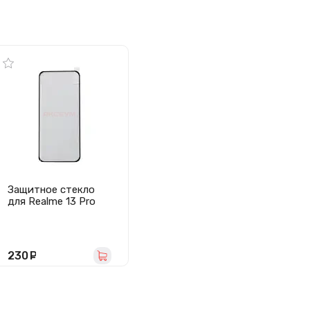
Защитное стекло
для Realme 13 Pro
5G/13 Pro+ 5G
(черное) - Премиум
230
руб.