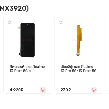
RMX3920)
Дисплей для Realme
Шлейф для Realme
13 Pro+ 5G с
13 Pro 5G/13 Pro+ 5G
тачскрином
с разъемом зарядки
(черный) - Оригинал
4 920
руб.
230
руб.