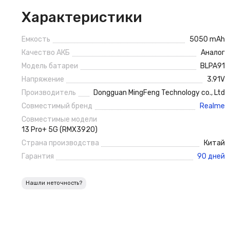
Характеристики
Емкость
5050 mAh
Качество АКБ
Аналог
Модель батареи
BLPA91
Напряжение
3.91V
Производитель
Dongguan MingFeng Technology co., Ltd
Совместимый бренд
Realme
Совместимые модели
13 Pro+ 5G (RMX3920)
Страна производства
Китай
Гарантия
90 дней
Нашли неточность?