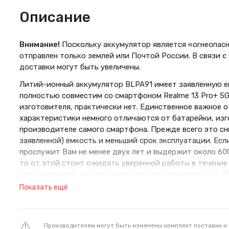
Описание
Внимание!
Поскольку аккумулятор является «огнеопасн
отправлен только землей или Почтой России. В связи с
доставки могут быть увеличены.
Литий-ионный аккумулятор BLPA91 имеет заявленную е
полностью совместим со смартфоном Realme 13 Pro+ 5G
изготовителя, практически нет. Единственное важное о
характеристики немного отличаются от батарейки, изг
производителе самого смартфона. Прежде всего это сн
заявленной) емкость и меньший срок эксплуатации. Есл
прослужит Вам не менее двух лет и выдержит около 60
то от этой стоит ожидать уверенной работы в течение
циклов до того, как максимальная емкость упадет до 75
переплачивать за бренд или желаете сэкономить, при 
Показать ещё
качеству запчасть, то эта батарейка - Ваш вариант..
Изготовлен компанией Dongguan MingFeng Technology co
топливные элементы для различных устройств. Сертифи
Производителем могут быть изменены комплект поставки и