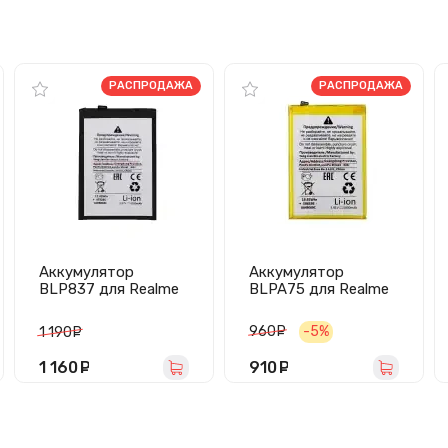
РАСПРОДАЖА
РАСПРОДАЖА
Аккумулятор
Аккумулятор
BLP837 для Realme
BLPA75 для Realme
8 Pro/9 Pro+ -
C61/Note 60 -
Премиум
Премиум
960
руб.
-5%
1 190
руб.
1 160
руб.
910
руб.