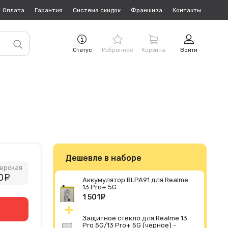
Оплата
Гарантия
Система скидок
Франшиза
Контакты
Статус
Избранное
Корзина
Войти
Дешевле в наборе
ерская
0
руб.
Аккумулятор BLPA91 для Realme
13 Pro+ 5G
1 501
руб.
Защитное стекло для Realme 13
Pro 5G/13 Pro+ 5G (черное) -