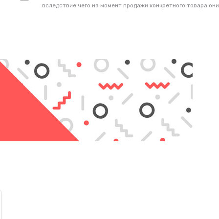
вследствие чего на момент продажи конкретного товара они
числе России.
Все аккумуляторы прошли проверку на безопасность и
9001:2008