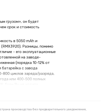
ым грузом», он будет
 чем срок и стоимость
мкость в 5050 mAh и
 (RMX3920). Разницы, помимо
тличие - его эксплуатационные
отовленной на заводе-
иженная (порядка 10-12% от
и батарейка с завода
0-800 циклов заряда/разряда,
 года или 400-500 полных
%. Если Вы не хотите
этом получив приемлемую по
., Ltd, которая производит
цированы во всем мире, в том
 страна производства без предварительного уведомления,