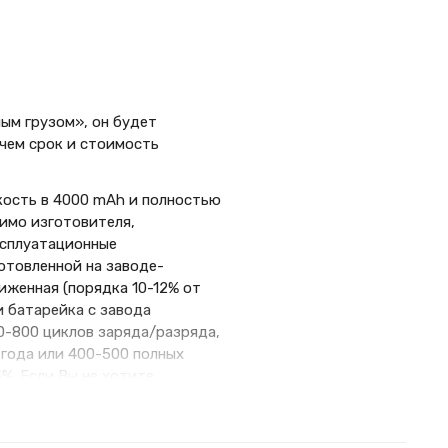
ым грузом», он будет
 чем срок и стоимость
ость в 4000 mAh и полностью
мимо изготовителя,
ксплуатационные
отовленной на заводе-
иженная (порядка 10-12% от
и батарейка с завода
0-800 циклов заряда/разряда,
 года или 400-500 полных
%. Если Вы не хотите
этом получив приемлемую по