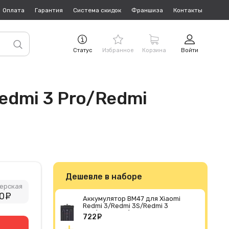
Оплата
Гарантия
Система скидок
Франшиза
Контакты
Статус
Избранное
Корзина
Войти
edmi 3 Pro/Redmi
Дешевле в наборе
ерская
0
руб.
Аккумулятор BM47 для Xiaomi
Redmi 3/Redmi 3S/Redmi 3
Pro/Redmi 3X/Redmi 4X
722
руб.