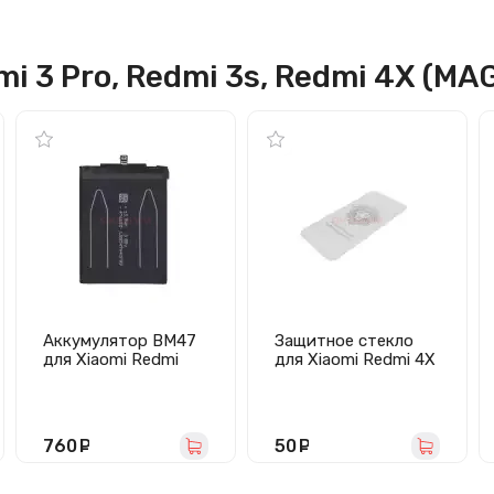
i 3 Pro, Redmi 3s, Redmi 4X (MA
Аккумулятор BM47
Защитное стекло
для Xiaomi Redmi
для Xiaomi Redmi 4X
3/Redmi 3S/Redmi 3
(полное покрытие)
Pro/Redmi 3X/Redmi
белое
4X
760
руб.
50
руб.