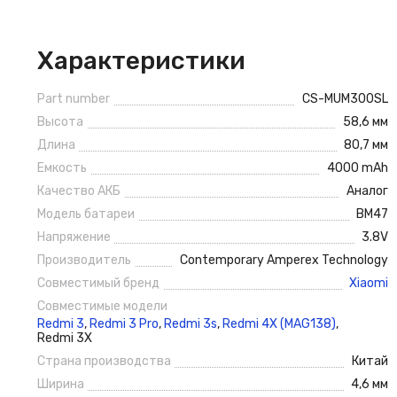
Характеристики
Part number
CS-MUM300SL
Высота
58,6 мм
Длина
80,7 мм
Емкость
4000 mAh
Качество АКБ
Аналог
Модель батареи
BM47
Напряжение
3.8V
Производитель
Contemporary Amperex Technology
Совместимый бренд
Xiaomi
Совместимые модели
Redmi 3
,
Redmi 3 Pro
,
Redmi 3s
,
Redmi 4X (MAG138)
,
Redmi 3X
Страна производства
Китай
Ширина
4,6 мм