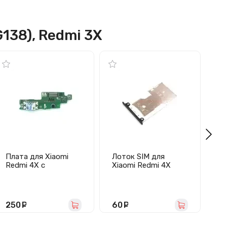
G138), Redmi 3X
Плата для Xiaomi
Лоток SIM для
Шл
Redmi 4X с
Xiaomi Redmi 4X
Re
разъемом зарядки/
(черный)
гр
микрофоном -
в
Премиум
250
руб.
60
руб.
6