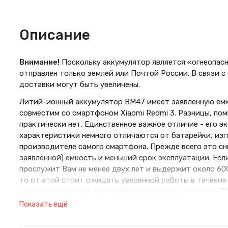
Описание
Внимание!
Поскольку аккумулятор является «огнеопасн
отправлен только землей или Почтой России. В связи с
доставки могут быть увеличены.
Литий-ионный аккумулятор BM47 имеет заявленную емк
совместим со смартфоном Xiaomi Redmi 3. Разницы, по
практически нет. Единственное важное отличие - его э
характеристики немного отличаются от батарейки, изг
производителе самого смартфона. Прежде всего это сн
заявленной) емкость и меньший срок эксплуатации. Есл
прослужит Вам не менее двух лет и выдержит около 60
то от этой стоит ожидать уверенной работы в течение
циклов до того, как максимальная емкость упадет до 75
переплачивать за бренд или желаете сэкономить, при 
Показать ещё
качеству запчасть, то эта батарейка - Ваш вариант..