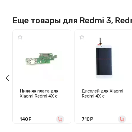
Еще товары для Redmi 3, Redm
Нижняя плата для
Дисплей для Xiaomi
Xiaomi Redmi 4X c
Redmi 4X с
разъемом зарядки/
тачскрином (белый)
микрофоном
140
руб.
710
руб.