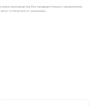
 Co. Ltd (CATL), которая
ных устройств: от сотовых
 страна производства без предварительного уведомления,
 могут отличаться от указанных.
ире, в том числе России,
 сертифицированы
, ISO