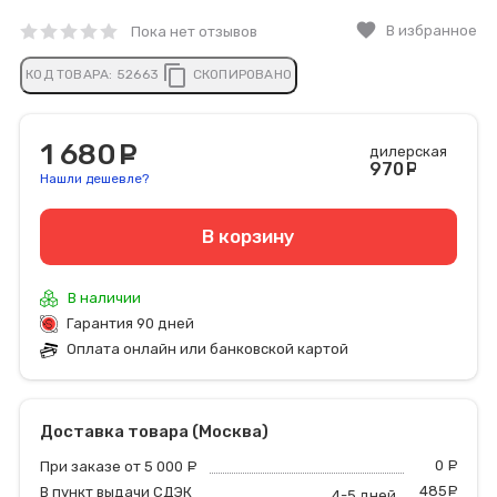
favorite
В избранное
Пока нет отзывов
content_copy
КОД ТОВАРА:
52663
СКОПИРОВАНО
1 680
руб.
дилерская
970
руб
Нашли дешевле?
В корзину
В наличии
Гарантия 90 дней
Оплата онлайн или банковской картой
Доставка товара (Москва)
0
р
При заказе от 5 000
руб.
485
р
В пункт выдачи СДЭК
4-5 дней