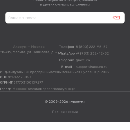
Узнайте первыми о скидках, новинках
и других суперпредложениях
Аксеум — Москва
Телефон
8 (800) 222-98-57
115419, Москва, ул. Вавилова, д. 3
WhatsApp
+7 (983) 232-42-32
Telegram
@axeum
E-mail
support@axeum.ru
Индивидуальный предприниматель Меньшиков Руслан Юрьевич
ИНН
701745175857
ОГРНИП
317703100109277
Города:
Москва
Томск
Кемерово
Новокузнецк
© 2009-2026 «Аксеум»
Полная версия