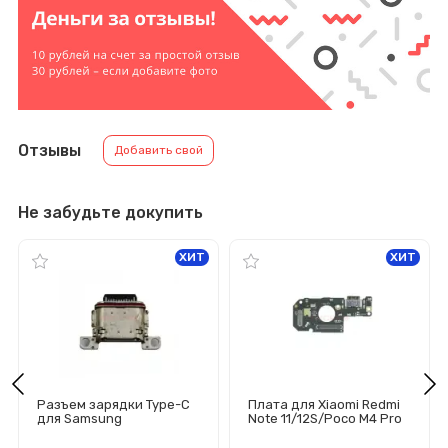
Отзывы
Добавить свой
Не забудьте докупить
ХИТ
ХИТ
Разъем зарядки Type-C
Плата для Xiaomi Redmi
для Samsung
Note 11/12S/Poco M4 Pro
G990B/G991B/G996B/G99
4G с разъемом зарядки/
8B/S901B/S906B/S908B/
микрофон