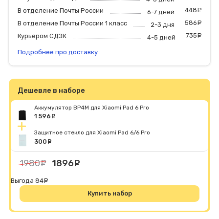
448
р
В отделение Почты России
6-7 дней
586
р
В отделение Почты России 1 класс
2-3 дня
735
р
Курьером СДЭК
4-5 дней
Подробнее про доставку
Дешевле в наборе
Аккумулятор BP4M для Xiaomi Pad 6 Pro
1 596
руб.
Защитное стекло для Xiaomi Pad 6/6 Pro
300
руб.
1980
руб.
1896
руб.
Выгода 84
руб.
Купить набор