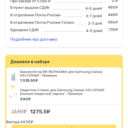
0
р
При заказе от 5 000
руб.
485
р
В пункт выдачи СДЭК
4-5 дней
448
р
В отделение Почты России
6-7 дней
586
р
В отделение Почты России 1 класс
2-3 дня
735
р
Курьером СДЭК
4-5 дней
Подробнее про доставку
Дешевле в наборе
Аккумулятор EB-BG965ABA для Samsung Galaxy
S9+/G965F- Премиум
1 035.50
руб.
Защитное стекло для Samsung Galaxy S9+/G965F
(полное покрытие) черное - Премиум
240
руб.
1330
руб.
1275.5
руб.
Выгода 54.50
руб.