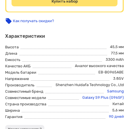
Купить набор
local_offer
Как получать скидки?
Характеристики
45,5 мм
Высота
77,5 мм
Длина
3300 mAh
Емкость
Аналог высокого качества
Качество АКБ
EB-BG965ABE
Модель батареи
3.85V
Напряжение
Shenzhen Huidafa Technology Co., Ltd
Производитель
Samsung
Совместимый бренд
Galaxy S9 Plus (G965F)
Совместимые модели
Китай
Страна производства
5,6 мм
Ширина
90 дней
Гарантия