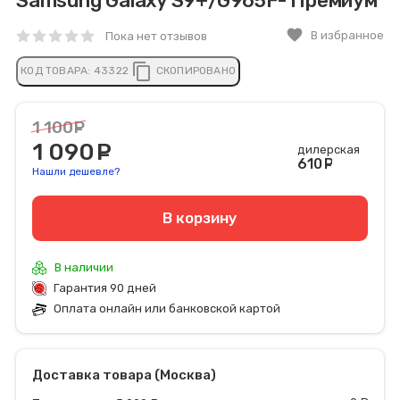
Samsung Galaxy S9+/G965F- Премиум
favorite
В избранное
Пока нет отзывов
content_copy
КОД ТОВАРА:
43322
СКОПИРОВАНО
1 100
руб.
1 090
руб.
дилерская
610
руб
Нашли дешевле?
В корзину
В наличии
Гарантия 90 дней
Оплата онлайн или банковской картой
Доставка товара (Москва)