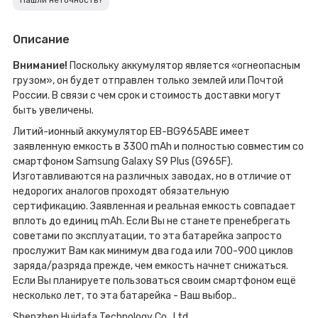
Нашли неточность?
Описание
Внимание!
Поскольку аккумулятор является «огнеопасным
грузом», он будет отправлен только землей или Почтой
России. В связи с чем срок и стоимость доставки могут
быть увеличены.
Литий-ионный аккумулятор EB-BG965ABE имеет
заявленную емкость в 3300 mAh и полностью совместим со
смартфоном Samsung Galaxy S9 Plus (G965F).
Изготавливаются на различных заводах, но в отличие от
недорогих аналогов проходят обязательную
сертификацию. Заявленная и реальная емкость совпадает
вплоть до единиц mAh. Если Вы не станете пренебрегать
советами по эксплуатации, то эта батарейка запросто
прослужит Вам как минимум два года или 700-900 циклов
заряда/разряда прежде, чем емкость начнет снижаться.
Если Вы планируете пользоваться своим смартфоном ещё
несколько лет, то эта батарейка - Ваш выбор..
Shenzhen Huidafa Technology Co., Ltd