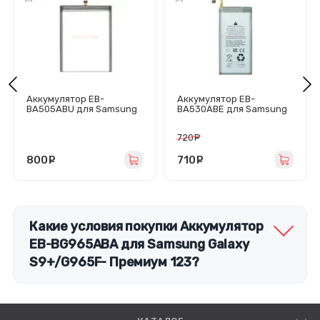
Аккумулятор EB-
Аккумулятор EB-
BA505ABU для Samsung
BA530ABE для Samsung
Galaxy
Galaxy A8 2018 (A530F) -
A50/A30/A30S/A20/A50s
Премиум
720
руб.
(A505/A305/A307/A205/
A507) - Премиум
800
руб.
710
руб.
Какие условия покупки Аккумулятор
EB-BG965ABA для Samsung Galaxy
S9+/G965F- Премиум 123?