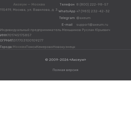
Аксеум — Москва
Телефон
8 (800) 222-98-57
115419, Москва, ул. Вавилова, д. 3
WhatsApp
+7 (983) 232-42-32
Telegram
@axeum
E-mail
support@axeum.ru
Индивидуальный предприниматель Меньшиков Руслан Юрьевич
ИНН
701745175857
ОГРНИП
317703100109277
Города:
Москва
Томск
Кемерово
Новокузнецк
© 2009-2026 «Аксеум»
Полная версия