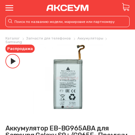
Каталог
Запчасти для телефонов
Аккумуляторы
Samsung
Распродажа
play_arrow
Аккумулятор EB-BG965ABA для