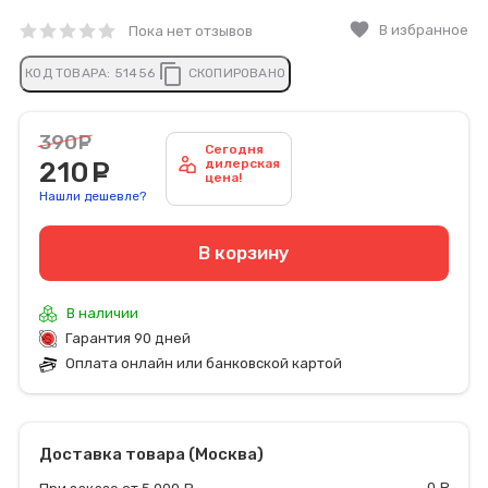
favorite
В избранное
Пока нет отзывов
content_copy
КОД ТОВАРА:
51456
СКОПИРОВАНО
390
руб.
Сегодня
210
руб.
дилерская
цена!
Нашли дешевле?
В корзину
В наличии
Гарантия 90 дней
Оплата онлайн или банковской картой
Доставка товара (Москва)
0
р