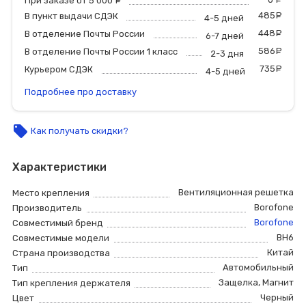
При заказе от 5 000
руб.
485
р
В пункт выдачи СДЭК
4-5 дней
448
р
В отделение Почты России
6-7 дней
586
р
В отделение Почты России 1 класс
2-3 дня
735
р
Курьером СДЭК
4-5 дней
Подробнее про доставку
local_offer
Как получать скидки?
Характеристики
Вентиляционная решетка
Место крепления
Borofone
Производитель
Borofone
Совместимый бренд
BH6
Совместимые модели
Китай
Страна производства
Автомобильный
Тип
Защелка
,
Магнит
Тип крепления держателя
Черный
Цвет