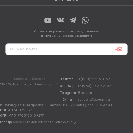
Узнайте первыми о скидках, новинках
и других суперпредложениях
Аксеум — Москва
Телефон
8 (800) 222-98-57
115419, Москва, ул. Вавилова, д. 3
WhatsApp
+7 (983) 232-42-32
Telegram
@axeum
E-mail
support@axeum.ru
Индивидуальный предприниматель Меньшиков Руслан Юрьевич
ИНН
701745175857
ОГРНИП
317703100109277
Города:
Москва
Томск
Кемерово
Новокузнецк