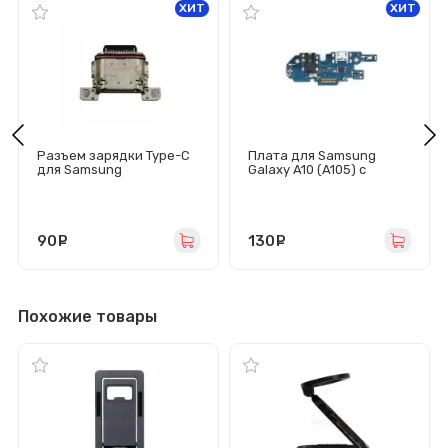
ХИТ
ХИТ
Разъем зарядки Type-C
Плата для Samsung
для Samsung
Galaxy A10 (A105) с
G990B/G991B/G996B/G99
разъемом зарядки/
8B/S901B/S906B/S908B/
гарнитуры/микрофоном
S911B/S916B/S918B
90
руб.
130
руб.
Похожие товары