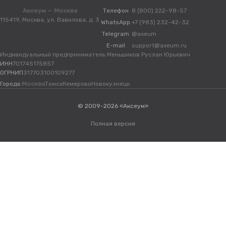
Аксеум — Москва
Телефон
8 (800) 222-98-57
115419, Москва, ул. Вавилова, д. 3
WhatsApp
+7 (983) 232-42-32
Telegram
@axeum
E-mail
support@axeum.ru
Индивидуальный предприниматель Меньшиков Руслан Юрьевич
ИНН
701745175857
ОГРНИП
317703100109277
Города:
Москва
Томск
Кемерово
Новокузнецк
© 2009-2026 «Аксеум»
Полная версия