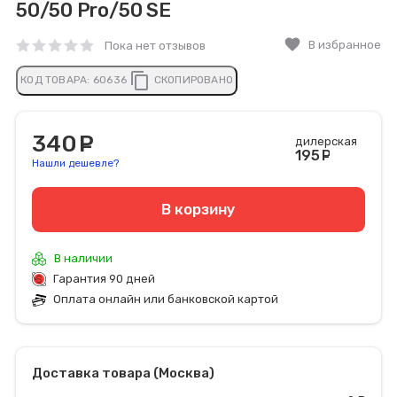
50/50 Pro/50 SE
favorite
В избранное
Пока нет отзывов
content_copy
КОД ТОВАРА:
60636
СКОПИРОВАНО
340
руб.
дилерская
195
руб
Нашли дешевле?
В корзину
В наличии
Гарантия 90 дней
Оплата онлайн или банковской картой
Доставка товара (Москва)