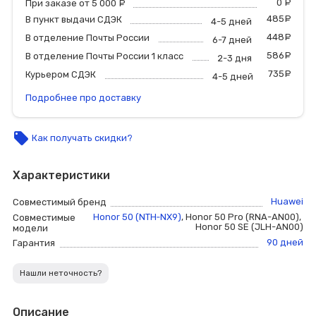
0
р
При заказе от 5 000
руб.
485
р
В пункт выдачи СДЭК
4-5 дней
448
р
В отделение Почты России
6-7 дней
586
р
В отделение Почты России 1 класс
2-3 дня
735
р
Курьером СДЭК
4-5 дней
Подробнее про доставку
local_offer
Как получать скидки?
Характеристики
Huawei
Совместимый бренд
Honor 50 (NTH‑NX9)
,
Honor 50 Pro (RNA-AN00)
,
Совместимые
Honor 50 SE (JLH-AN00)
модели
90 дней
Гарантия
Нашли неточность?
Описание