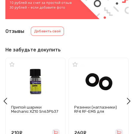
Отзывы
Добавить свой
Не забудьте докупить
Припой шарики
Резинки (наглазники)
Mechanic XZ10 Sn63Pb37
RF4 RF-EM5 для
(0.35 мм/10 000 шт)
микроскопа
210
руб.
260
руб.