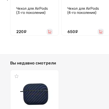
Чехол для AirPods
Чехол для AirPods
(3-го поколения)
(4-го поколения)
Soft Touch (темно-
Luxo 121 (сине-
зеленый)
черный)
220
руб.
650
руб.
Вы недавно смотрели