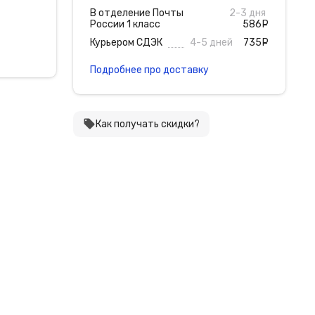
В отделение Почты
2-3 дня
России 1 класс
586
руб
Курьером СДЭК
4-5 дней
735
руб
Подробнее про доставку
local_offer
Как получать скидки?