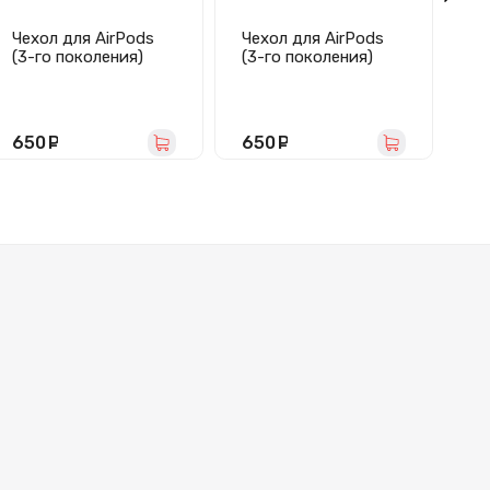
Чехол для AirPods
Чехол для AirPods
Че
(3-го поколения)
(3-го поколения)
(4
Luxo (сине-черный)
Luxo (синий)
So
зе
650
руб.
650
руб.
2