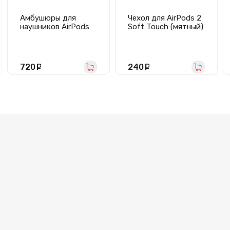
Амбушюры для
Чехол для AirPods 2
наушников AirPods
Soft Touch (мятный)
Pro набор (белый)
720
руб.
240
руб.