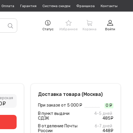
Оплата
Гарантия
Система скидок
Франшиза
Контакты
Статус
Избранное
Корзина
Войти
Доставка товара (Москва)
ерская
0
руб.
При заказе от 5 000
руб.
0
руб
В пункт выдачи
4-5 дней
СДЭК
485
руб
В отделение Почты
6-7 дней
России
448
руб