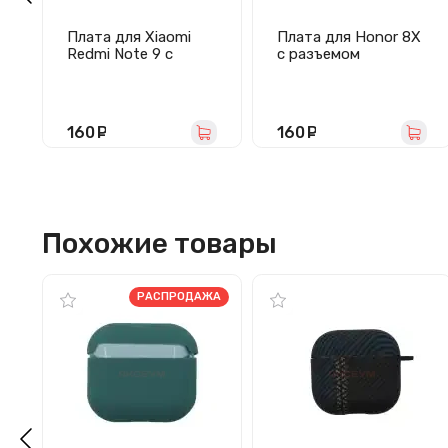
Плата для Xiaomi
Плата для Honor 8X
Redmi Note 9 с
с разъемом
разъемом зарядки/
зарядки/гарнитуры/
гарнитуры/
микрофоном
микрофоном
160
руб.
160
руб.
Похожие товары
РАСПРОДАЖА