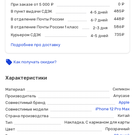
0
р
При заказе от 5 000
руб.
485
р
В пункт выдачи СДЭК
4-5 дней
448
р
В отделение Почты России
6-7 дней
586
р
В отделение Почты России 1 класс
2-3 дня
735
р
Курьером СДЭК
4-5 дней
Подробнее про доставку
local_offer
Как получать скидки?
Характеристики
Силикон
Материал
Anycase
Производитель
Apple
Совместимый бренд
iPhone 12 Pro Max
Совместимые модели
Китай
Страна производства
Накладка
,
С карманом для карты
Тип
Прозрачный
Цвет