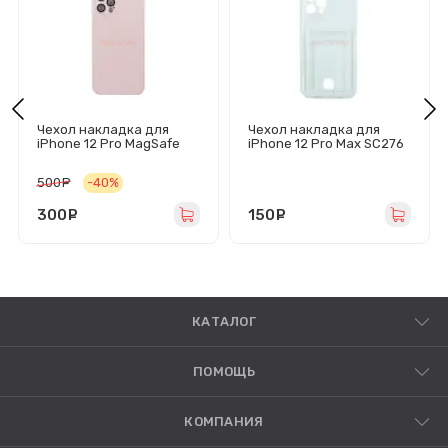
Чехол накладка для
Чехол накладка для
iPhone 12 Pro MagSafe
iPhone 12 Pro Max SC276
SM021 (светло-розовый)
с карманом для карты
(прозрачный)
500
руб.
-40%
300
руб.
150
руб.
КАТАЛОГ
ПОМОЩЬ
КОМПАНИЯ