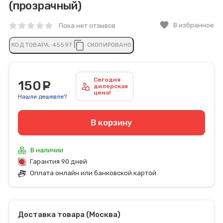
(прозрачный)
favorite
В избранное
Пока нет отзывов
content_copy
КОД ТОВАРА:
45597
СКОПИРОВАНО
Сегодня
150
руб.
дилерская
цена!
Нашли дешевле?
В корзину
В наличии
Гарантия 90 дней
Оплата онлайн или банковской картой
Доставка товара (Москва)