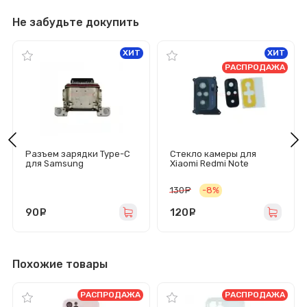
Не забудьте докупить
ХИТ
ХИТ
РАСПРОДАЖА
Разъем зарядки Type-C
Стекло камеры для
для Samsung
Xiaomi Redmi Note
G990B/G991B/G996B/G99
10/10S/Poco M5s в сборе
8B/S901B/S906B/S908B/
с рамкой (черное)
130
руб.
-8%
S911B/S916B/S918B
90
руб.
120
руб.
Похожие товары
РАСПРОДАЖА
РАСПРОДАЖА