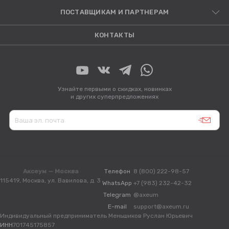
ПОСТАВЩИКАМ И ПАРТНЕРАМ
КОНТАКТЫ
Узнайте первыми о скидках, новинках
и других суперпредложениях
Аксеум — Москва
Телефон
8 (800) 222-98-57
115419, Москва, ул. Вавилова, д. 3
WhatsApp
+7 (983) 232-42-32
Telegram
@axeum
E-mail
support@axeum.ru
Индивидуальный предприниматель Меньшиков Руслан Юрьевич
ИНН
701745175857