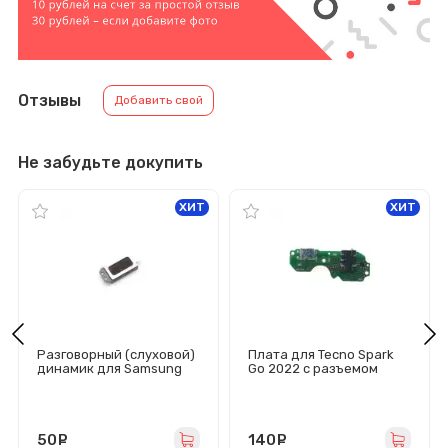
Отзывы
Добавить свой
Не забудьте докупить
ХИТ
ХИТ
Разговорный (слуховой)
Плата для Tecno Spark
динамик для Samsung
Go 2022 с разъемом
Galaxy
зарядки/гарнитуры/
A205/A305F/A310F/A510F
микрофон
/A505F/A705/A710F/J320
F/G532F/G570F/J106F/J2
50F/J330F/J400F/J510F/
50
руб.
140
руб.