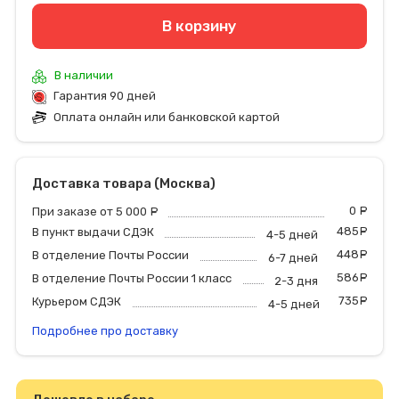
В корзину
В наличии
Гарантия 90 дней
Оплата онлайн или банковской картой
Доставка товара (Москва)
0
р
При заказе от 5 000
руб.
485
р
В пункт выдачи СДЭК
4-5 дней
448
р
В отделение Почты России
6-7 дней
586
р
В отделение Почты России 1 класс
2-3 дня
735
р
Курьером СДЭК
4-5 дней
Подробнее про доставку