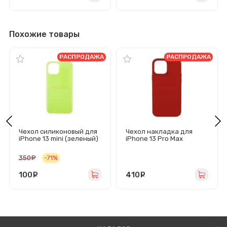
J710F
Похожие товары
РАСПРОДАЖА
РАСПРОДАЖА
Чехол силиконовый для
Чехол накладка для
iPhone 13 mini (зеленый)
iPhone 13 Pro Max
MagSafe SM003 с
анимацией (красный)
350
руб.
-71%
100
руб.
410
руб.