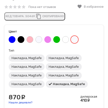
favorite
В избранное
Пока нет отзывов
content_copy
КОД ТОВАРА:
50469
СКОПИРОВАНО
Цвет
Тип
Накладка, MagSafe
Накладка, MagSafe
Накладка, MagSafe
Накладка, MagSafe
Накладка, MagSafe
Накладка, MagSafe
Накладка, MagSafe
Накладка, MagSafe
870
руб.
дилерская
410
руб
Нашли дешевле?