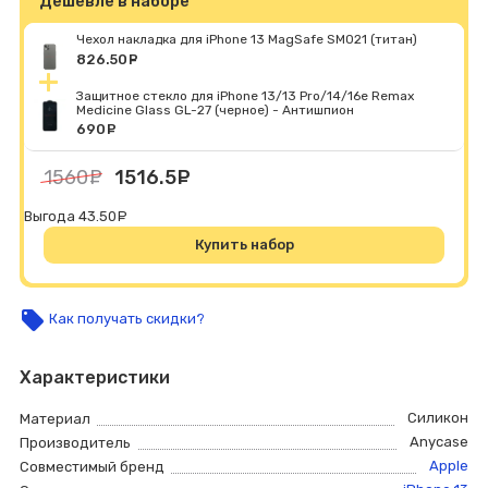
Дешевле в наборе
Чехол накладка для iPhone 13 MagSafe SM021 (титан)
826.50
руб.
Защитное стекло для iPhone 13/13 Pro/14/16e Remax
Medicine Glass GL-27 (черное) - Антишпион
690
руб.
1560
руб.
1516.5
руб.
Выгода 43.50
руб.
Купить набор
local_offer
Как получать скидки?
Характеристики
Силикон
Материал
Anycase
Производитель
Apple
Совместимый бренд