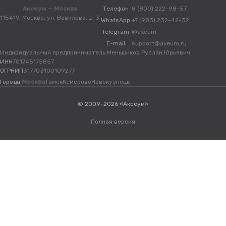
Аксеум — Москва
Телефон
8 (800) 222-98-57
115419, Москва, ул. Вавилова, д. 3
WhatsApp
+7 (983) 232-42-32
Telegram
@axeum
E-mail
support@axeum.ru
Индивидуальный предприниматель Меньшиков Руслан Юрьевич
ИНН
701745175857
ОГРНИП
317703100109277
Города:
Москва
Томск
Кемерово
Новокузнецк
© 2009-2026 «Аксеум»
Полная версия