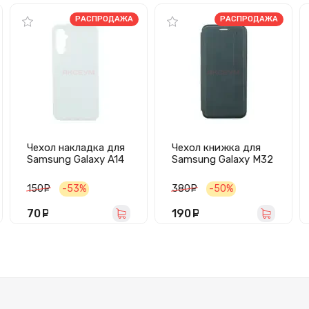
РАСПРОДАЖА
РАСПРОДАЖА
Чехол накладка для
Чехол книжка для
Samsung Galaxy A14
Samsung Galaxy M32
4G/A14 5G/A145/A146
Global/M325 BC002
Ultra Slim
(черный)
150
руб.
-53%
380
руб.
-50%
(прозрачный)
70
руб.
190
руб.