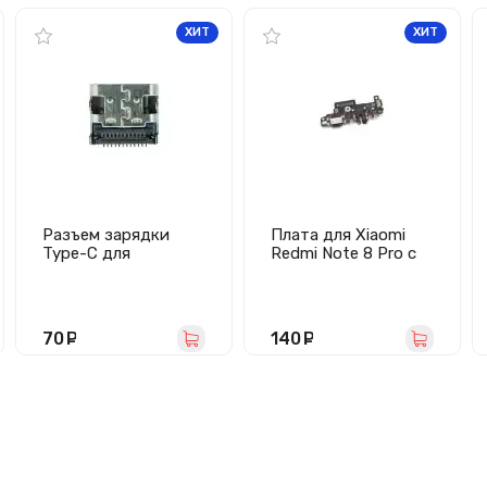
ХИТ
ХИТ
Разъем зарядки
Плата для Xiaomi
Type-C для
Redmi Note 8 Pro с
Яндекс.Станция
разъемом зарядки/
Мини (MC-371)
гарнитуры/
микрофоном
70
руб.
140
руб.