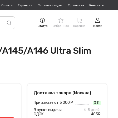
Оплата
Гарантия
Система скидок
Франшиза
Контакты
Статус
Избранное
Корзина
Войти
A145/A146 Ultra Slim
Доставка товара (Москва)
При заказе от 5 000
руб.
0
руб
В пункт выдачи
4-5 дней
СДЭК
485
руб