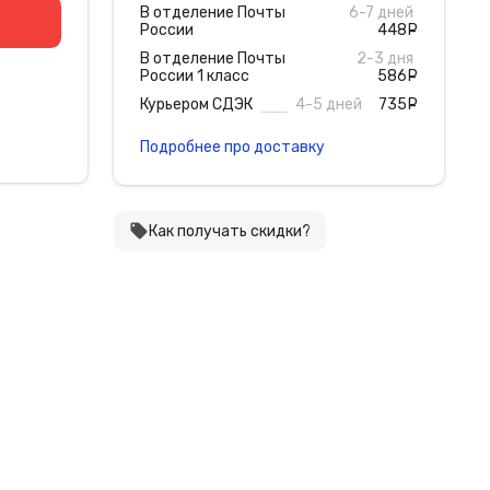
В отделение Почты
6-7 дней
России
448
руб
В отделение Почты
2-3 дня
России 1 класс
586
руб
Курьером СДЭК
4-5 дней
735
руб
Подробнее про доставку
local_offer
Как получать скидки?