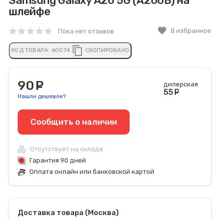
Samsung Galaxy A26 5G (A266B) на
шлейфе
favorite
В избранное
Пока нет отзывов
content_copy
КОД ТОВАРА:
60074
СКОПИРОВАНО
90
руб.
дилерская
55
руб
Нашли дешевле?
Сообщить o наличии
Отсутствует на складе
Гарантия 90 дней
Оплата онлайн или банковской картой
Доставка товара (Москва)