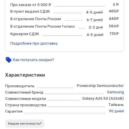
0
р
При заказе от 5 000
руб.
485
р
В пункт выдачи СДЭК
4-5 дней
448
р
В отделение Почты России
6-7 дней
586
р
В отделение Почты России 1 класс
2-3 дня
735
р
Курьером СДЭК
4-5 дней
Подробнее про доставку
local_offer
Как получать скидки?
Характеристики
Powerchip Semiconductor
Производитель
Samsung
Совместимый бренд
Galaxy A26 5G (A266B)
Совместимые модели
Тайвань
Страна производства
90 дней
Гарантия
Нашли неточность?