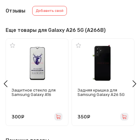
Отзывы
Добавить свой
Еще товары для Galaxy A26 5G (A266B)
Защитное стекло для
Задняя крышка для
Samsung Galaxy A16
Samsung Galaxy A26 5G
4G/5G/A17 4G/A26 5G
(A266B) черная -
(A165F/A166B/A175F/A266
Премиум
B) черное - Премиум
300
руб.
350
руб.