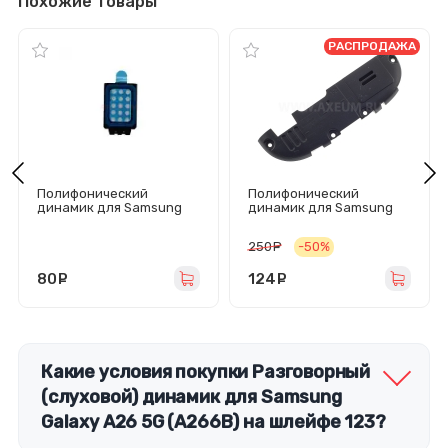
Похожие товары
РАСПРОДАЖА
Полифонический
Полифонический
динамик для Samsung
динамик для Samsung
Galaxy A15 4G/A15
Galaxy Express (i8730) в
5G/A25/M15
сборе
250
руб.
-50%
(A155F/A156B/A256E/M15
6B)
80
руб.
124
руб.
Какие условия покупки Разговорный
(слуховой) динамик для Samsung
Galaxy A26 5G (A266B) на шлейфе 123?