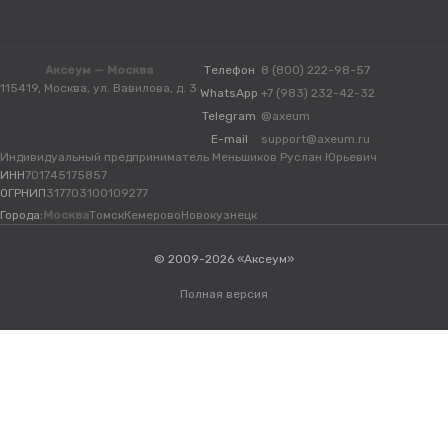
Аксеум — Москва
Телефон
8 (800) 222-98-57
115419, Москва, ул. Вавилова, д. 3
WhatsApp
+7 (983) 232-42-32
Telegram
@axeum
E-mail
support@axeum.ru
Индивидуальный предприниматель Меньшиков Руслан Юрьевич
ИНН
701745175857
ОГРНИП
317703100109277
Города:
Москва
Томск
Кемерово
Новокузнецк
© 2009-2026 «Аксеум»
Полная версия