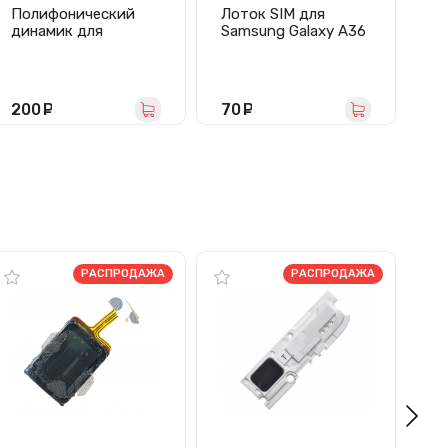
Полифонический
Лоток SIM для
За
динамик для
Samsung Galaxy A36
Sa
Samsung Galaxy A36
5G (A366B) серебро
5G
5G (A366B) в сборе
П
200
руб.
70
руб.
6
РАСПРОДАЖА
РАСПРОДАЖА