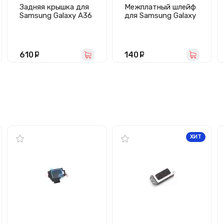
Задняя крышка для
Межплатный шлейф
Samsung Galaxy A36
для Samsung Galaxy
5G (A366B) черная -
A36 5G/A56 5G
Премиум
(A366B/A566B)
610
руб.
140
руб.
ХИТ