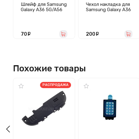
Шлейф для Samsung
Чехол накладка для
Galaxy A36 5G/A56
Samsung Galaxy A36
5G (A366B/A566B)
5G/A366E Ultra Slim
на кнопки
(прозрачный)
громкости/
включения
70
руб.
200
руб.
Похожие товары
РАСПРОДАЖА