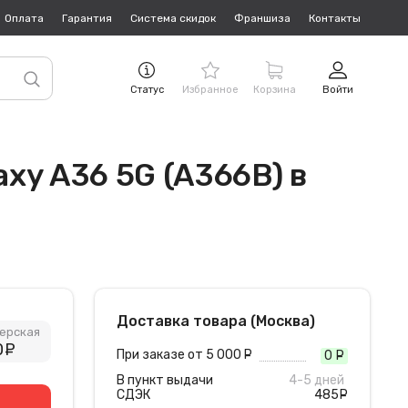
Оплата
Гарантия
Система скидок
Франшиза
Контакты
Статус
Избранное
Корзина
Войти
xy A36 5G (A366B) в
Доставка товара (Москва)
ерская
0
руб.
При заказе от 5 000
руб.
0
руб
В пункт выдачи
4-5 дней
СДЭК
485
руб