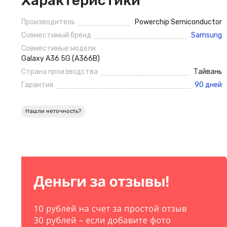
Характеристики
Производитель
Powerchip Semiconductor
Совместимый бренд
Samsung
Совместимые модели
Galaxy A36 5G (A366B)
Страна производства
Тайвань
Гарантия
90 дней
Нашли неточность?