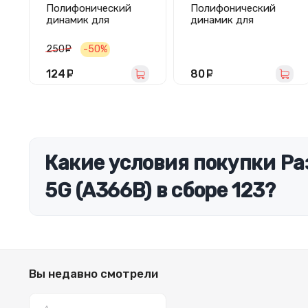
Полифонический
Полифонический
динамик для
динамик для
Samsung Galaxy
Samsung Galaxy A15
Express (i8730) в
4G/A15 5G/A25/M15
250
руб.
-50%
сборе
(A155F/A156B/A256E
/M156B)
124
руб.
80
руб.
Какие условия покупки Ра
5G (A366B) в сборе 123?
Вы недавно смотрели