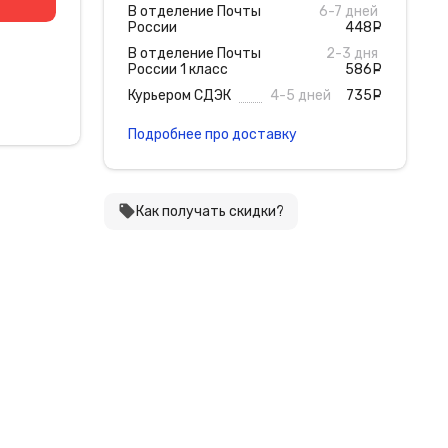
В отделение Почты
6-7 дней
России
448
руб
В отделение Почты
2-3 дня
России 1 класс
586
руб
Курьером СДЭК
4-5 дней
735
руб
Подробнее про доставку
local_offer
Как получать скидки?