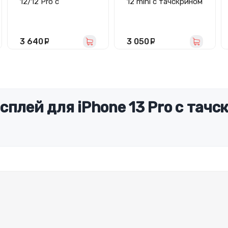
12/12 Pro с
12 mini с тачскрином
тачскрином
(площадка под IC)
(площадка под IC)
черный - In-Cell
черный - Hard OLED
3 640
руб.
3 050
руб.
плей для iPhone 13 Pro с тачс