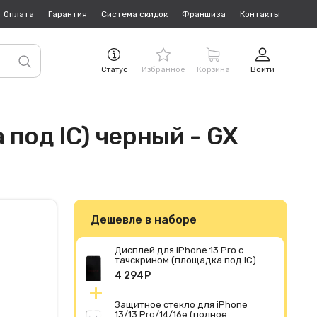
Оплата
Гарантия
Система скидок
Франшиза
Контакты
Статус
Избранное
Корзина
Войти
 под IC) черный - GX
Дешевле в наборе
Дисплей для iPhone 13 Pro с
тачскрином (площадка под IC)
черный - GX
4 294
руб.
Защитное стекло для iPhone
13/13 Pro/14/16e (полное