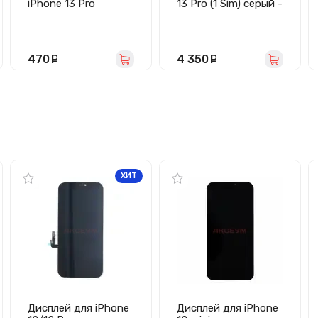
iPhone 13 Pro
13 Pro (1 Sim) серый -
(большое
Премиум
отверстие) белая
470
руб.
4 350
руб.
ХИТ
Дисплей для iPhone
Дисплей для iPhone