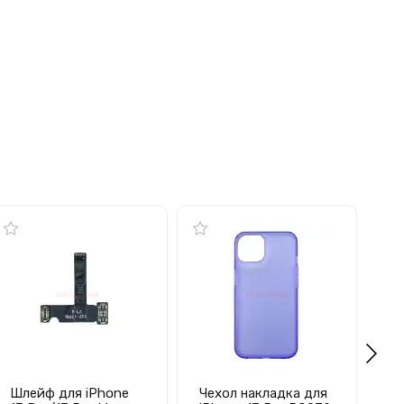
Шлейф для iPhone
Чехол накладка для
Че