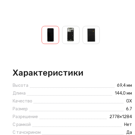
Характеристики
Высота
69,4 мм
Длина
144,0 мм
Качество
GX
Размер
6.7
Разрешение
2778×1284
С рамкой
Нет
С тачскрином
Да