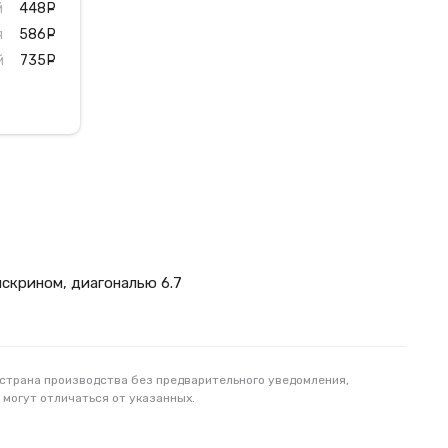
й
448
руб.
я
586
руб.
й
735
руб.
чскрином, диагональю 6.7
 страна производства без предварительного уведомления,
 могут отличаться от указанных.