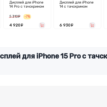
Дисплей для iPhone
Дисплей для iPhone
14 Pro с тачскрином
14 с тачскрином
(площадка под IC)
(черный) - Оригинал
черный - Hard OLED
5 310
руб.
-7%
4 920
руб.
6 930
руб.
плей для iPhone 15 Pro с тачск