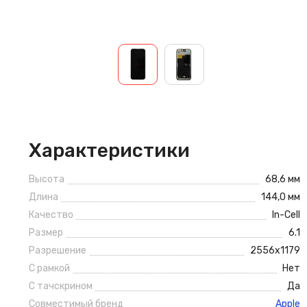
Характеристики
Высота
68,6 мм
Длина
144,0 мм
Качество
In-Cell
Размер
6.1
Разрешение
2556х1179
С рамкой
Нет
С тачскрином
Да
Совместимый бренд
Apple