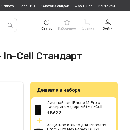
Оплата
Гарантия
Система скидок
Франшиза
Контакты
Статус
Избранное
Корзина
Войти
 In-Cell Стандарт
Дешевле в наборе
Дисплей для iPhone 15 Pro с
тачскрином (черный) - In-Cell
Стандарт
1 862
руб.
Защитное стекло для iPhone 15
Pro/15 Pro Max Remax GL-89