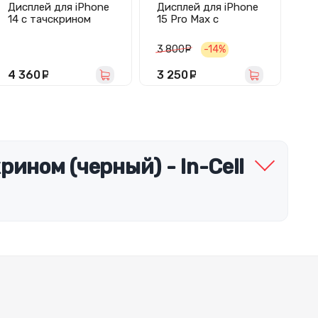
Дисплей для iPhone
Дисплей для iPhone
Ди
14 с тачскрином
15 Pro Max с
14
(черный) - GX
тачскрином
т
(площадка под IC)
(п
3 800
руб.
-14%
4 
черный - In-Cell
че
4 360
руб.
3 250
руб.
4
рином (черный) - In-Cell