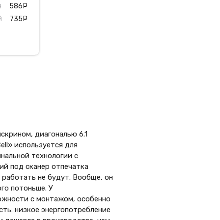
я
586
руб.
й
735
руб.
чскрином, диагональю 6.1
ell» используется для
инальной технологии с
ий под сканер отпечатка
 работать не будут. Вообще, он
го потоньше. У
ожности с монтажом, особенно
сть: низкое энергопотребление