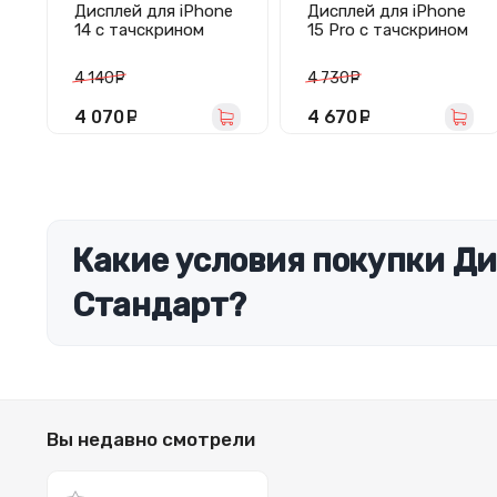
Дисплей для iPhone
Дисплей для iPhone
14 с тачскрином
15 Pro с тачскрином
(площадка под IC)
(Soft OLED/Full
черный - Hard OLED
HD/120 Гц/
4 140
руб.
4 730
руб.
площадка под IC)
черный - DD
4 070
руб.
4 670
руб.
Какие условия покупки Дис
Стандарт?
Вы недавно смотрели