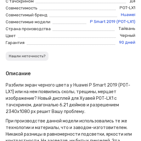
Да
С тачскрином
POT-LX1
Совместимость
Huawei
Совместимый бренд
P Smart 2019 (POT-LX1)
Совместимые модели
Тайвань
Страна производства
Черный
Цвет
90 дней
Гарантия
Нашли неточность?
Описание
Разбили экран черного цвета у Huawei P Smart 2019 (POT-
LX1) или на нем появились сколы, трещины, мерцает
изображение? Новый дисплей для Хуавей POT-LX1 с
тачскрином, диагональю 6.21 дюймов и разрешением
2340х1080 px решит Вашу проблему.
При производстве данной модели использовались те же
технологии и материалы, что и заводом-изготовителем.
Никакой разницы в равномерности подсветки, яркости или
контрастности. Ни засветов, ни битых пикселей. Эта