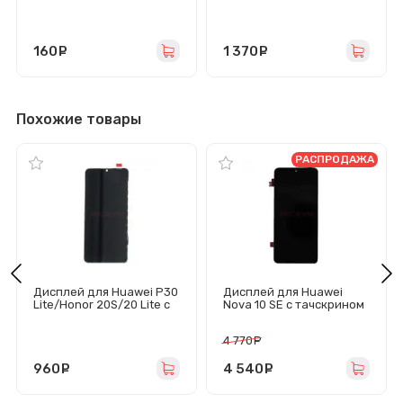
8A/8A Pro/10
оригинал
Lite/20e/9A/P Smart
2019/Y6p/Y7 2019/Y9
Prime 2019 (синий)
160
руб.
1 370
руб.
Похожие товары
РАСПРОДАЖА
Дисплей для Huawei P30
Дисплей для Huawei
Lite/Honor 20S/20 Lite с
Nova 10 SE с тачскрином
тачскрином (черный) -
(черный) - Оригинал
Стандарт
4 770
руб.
960
руб.
4 540
руб.