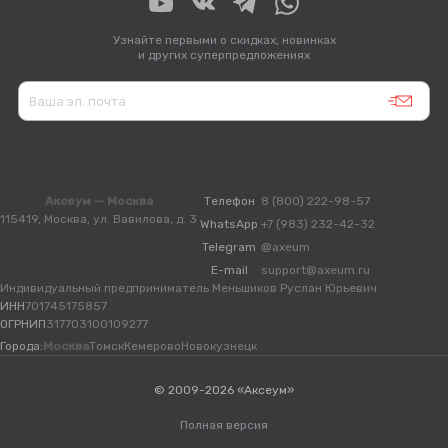
Узнайте первыми о скидках, новинках
и других суперпредложениях
Аксеум — Москва
Телефон
8 (800) 222-98-57
115419, Москва, ул. Вавилова, д. 3
WhatsApp
+7 (983) 232-42-32
Telegram
@axeum
E-mail
support@axeum.ru
Индивидуальный предприниматель Меньшиков Руслан Юрьевич
ИНН
701745175857
ОГРНИП
317703100109277
Города:
Москва
Томск
Кемерово
Новокузнецк
© 2009-2026 «Аксеум»
Полная версия