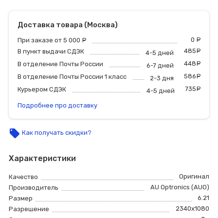
Доставка товара (Москва)
0
р
При заказе от 5 000
руб.
485
р
В пункт выдачи СДЭК
4-5 дней
448
р
В отделение Почты России
6-7 дней
586
р
В отделение Почты России 1 класс
2-3 дня
735
р
Курьером СДЭК
4-5 дней
Подробнее про доставку
local_offer
Как получать скидки?
Характеристики
Оригинал
Качество
AU Optronics (AUO)
Производитель
6.21
Размер
2340х1080
Разрешение