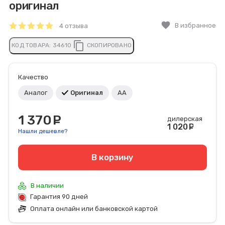
оригинал
favorite
В избранное
4 отзыва
content_copy
КОД ТОВАРА:
34610
СКОПИРОВАНО
Качество
Аналог
Оригинал
АА
1 370
руб.
дилерская
1 020
ру
Нашли дешевле?
В корзину
В наличии
Гарантия 90 дней
Оплата онлайн или банковской картой