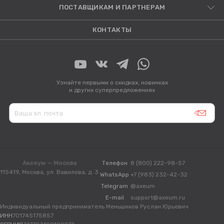
ПОСТАВЩИКАМ И ПАРТНЕРАМ
КОНТАКТЫ
Узнайте первыми о скидках, новинках
и других суперпредложениях
Аксеум — Москва
Телефон
8 (800) 222-98-57
115419, Москва, ул. Вавилова, д. 3
WhatsApp
+7 (983) 232-42-32
Telegram
@axeum
E-mail
support@axeum.ru
Индивидуальный предприниматель Меньшиков Руслан Юрьевич
ИНН
701745175857