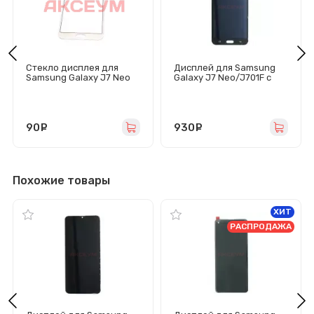
Стекло дисплея для
Дисплей для Samsung
Samsung Galaxy J7 Neo
Galaxy J7 Neo/J701F с
(J701F) золото
тачскрином (черный) -
TFT
90
руб.
930
руб.
Похожие товары
ХИТ
РАСПРОДАЖА