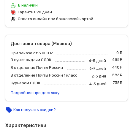
В наличии
Гарантия 90 дней
Оплата онлайн или банковской картой
Доставка товара (Москва)
0
р
При заказе от 5 000
руб.
485
р
В пункт выдачи СДЭК
4-5 дней
448
р
В отделение Почты России
6-7 дней
586
р
В отделение Почты России 1 класс
2-3 дня
735
р
Курьером СДЭК
4-5 дней
Подробнее про доставку
local_offer
Как получать скидки?
Характеристики