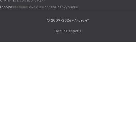
ОГРНИП
317703100109277
Города:
Москва
Томск
Кемерово
Новокузнецк
© 2009-2026 «Аксеум»
Полная версия