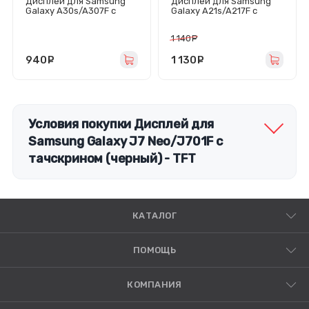
Дисплей для Samsung
Дисплей для Samsung
Galaxy A30s/A307F с
Galaxy A21s/A217F с
тачскрином (черный) -
тачскрином (черный) -
In-Cell
Оригинал
1 140
руб.
940
руб.
1 130
руб.
Условия покупки Дисплей для
Samsung Galaxy J7 Neo/J701F с
тачскрином (черный) - TFT
КАТАЛОГ
ПОМОЩЬ
КОМПАНИЯ