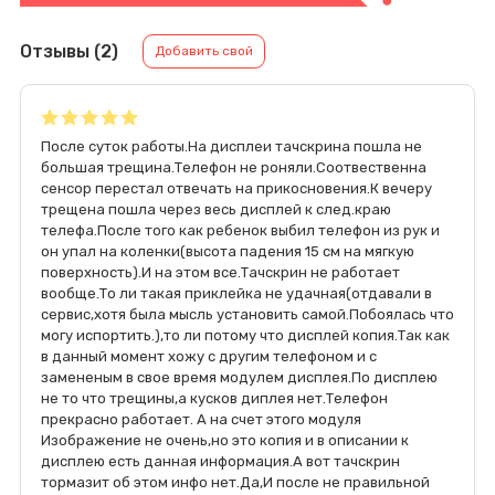
Отзывы (2)
Добавить свой
После суток работы.На дисплеи тачскрина пошла не
большая трещина.Телефон не роняли.Соотвественна
сенсор перестал отвечать на прикосновения.К вечеру
трещена пошла через весь дисплей к след.краю
телефа.После того как ребенок выбил телефон из рук и
он упал на коленки(высота падения 15 см на мягкую
поверхность).И на этом все.Тачскрин не работает
вообще.То ли такая приклейка не удачная(отдавали в
сервис,хотя была мысль установить самой.Побоялась что
могу испортить.),то ли потому что дисплей копия.Так как
в данный момент хожу с другим телефоном и с
замененым в свое время модулем дисплея.По дисплею
не то что трещины,а кусков диплея нет.Телефон
прекрасно работает. А на счет этого модуля
Изображение не очень,но это копия и в описании к
дисплею есть данная информация.А вот тачскрин
тормазит об этом инфо нет.Да,И после не правильной