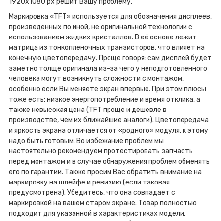
1920x1080 px решит Вашу проблему.
Маркировка «TFT» используется для обозначения дисплеев,
произведенных по иной, не оригинальной технологии с
использованием жидких кристаллов. В её основе лежит
матрица из тонкопленочных транзисторов, что влияет на
конечную цветопередачу. Проще говоря: сам дисплей будет
заметно толще оригинала из-за чего у неподготовленного
человека могут возникнуть сложности с монтажом,
особенно если Вы меняете экран впервые. При этом плюсы
тоже есть: низкое энергопотребление и время отклика, а
также невысокая цена (TFT проще и дешевле в
производстве, чем их ближайшие аналоги). Цветопередача
и яркость экрана отличается от «родного» модуля, к этому
надо быть готовым. Во избежание проблем мы
настоятельно рекомендуем протестировать запчасть
перед монтажом и в случае обнаружения проблем обменять
его по гарантии. Также просим Вас обратить внимание на
маркировку на шлейфе и ревизию (если таковая
предусмотрена). Убедитесь, что она совпадает с
маркировкой на вашем старом экране. Товар полностью
подходит для указанной в характеристиках модели.