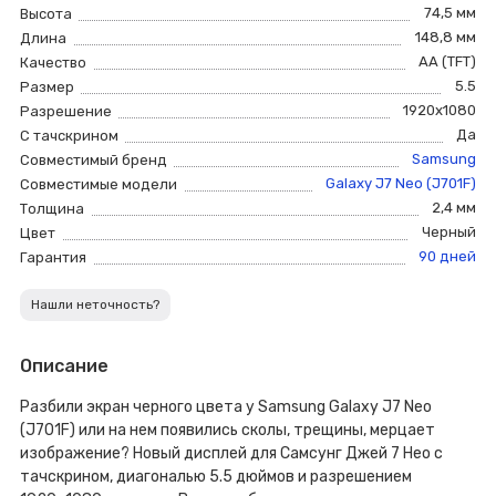
74,5 мм
Высота
148,8 мм
Длина
AA (TFT)
Качество
5.5
Размер
1920x1080
Разрешение
Да
С тачскрином
Samsung
Совместимый бренд
Galaxy J7 Neo (J701F)
Совместимые модели
2,4 мм
Толщина
Черный
Цвет
90 дней
Гарантия
Нашли неточность?
Описание
Разбили экран черного цвета у Samsung Galaxy J7 Neo
(J701F) или на нем появились сколы, трещины, мерцает
изображение? Новый дисплей для Самсунг Джей 7 Нео с
тачскрином, диагональю 5.5 дюймов и разрешением