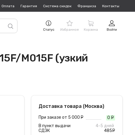
Оплата
Гарантия
Система скидок
Франшиза
Контакты
Статус
Избранное
Корзина
Войти
15F/M015F (узкий
Доставка товара (Москва)
При заказе от 5 000
руб.
0
руб
В пункт выдачи
4-5 дней
СДЭК
485
руб