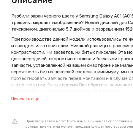
Описание
Разбили экран черного цвета у Samsung Galaxy A01 (A01
трещины, мерцает изображение? Новый дисплей для Са
тачскрином, диагональю 5.7 дюймов и разрешением 152
При производстве данной модели использовались те же
и заводом-изготовителем. Никакой разницы в равномер
контрастности. Ни засветов, ни битых пикселей. Эта 
цветопередачей, скоростью отклика и блеклыми краск
запчасти, установленной на вашем смартфоне изначальн
вероятность битых пикселей сведена к минимуму, мы н
протестировать запчасть перед монтажом и в случае 
его по гарантии. Также просим Вас обратить внимание 
ревизию (если таковая предусмотрена). Убедитесь, что
на вашем старом экране. Товар полностью подходит дл
Показать ещё
модели. Пожалуйста, если вы впервые приобретаете зап
выбрать - обратитесь к менеджеру в чат за консультаци
Дисплей изготовлен компанией AU Optronics (AUO) - к
Производителем могут быть изменены комплект поставки и
вследствие чего на момент продажи конкретного товара они
оптоэлектронного оборудования.