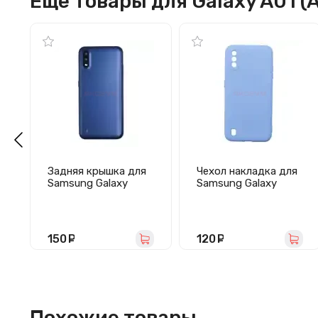
Еще товары для Galaxy A01 (A
Задняя крышка для
Чехол накладка для
Samsung Galaxy
Samsung Galaxy
A01/A015F (синяя)
A01/A015 Activ Full
Original Design
(светло-
фиолетовый)
150
руб.
120
руб.
Похожие товары