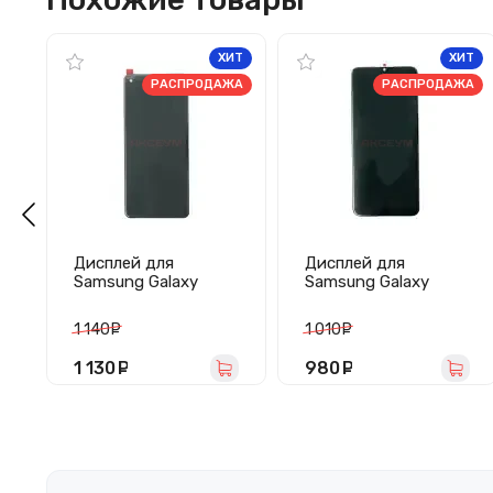
ХИТ
ХИТ
РАСПРОДАЖА
РАСПРОДАЖА
Дисплей для
Дисплей для
Samsung Galaxy
Samsung Galaxy
A21s/A217F с
A03/A035F с
тачскрином
тачскрином
1 140
руб.
1 010
руб.
(черный) - Оригинал
(черный) - Оригинал
1 130
руб.
980
руб.