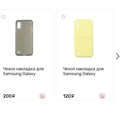
Чехол накладка для
Чехол накладка для
Че
Samsung Galaxy
Samsung Galaxy
Sa
A01/A015 SC123
A01/A015 Activ Full
A0
(черный)
Original Design
(п
(желтый)
200
руб.
120
руб.
7