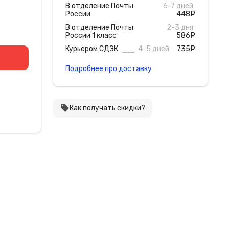
В отделение Почты
6-7 дней
России
448
руб
В отделение Почты
2-3 дня
России 1 класс
586
руб
Курьером СДЭК
4-5 дней
735
руб
Подробнее про доставку
local_offer
Как получать скидки?