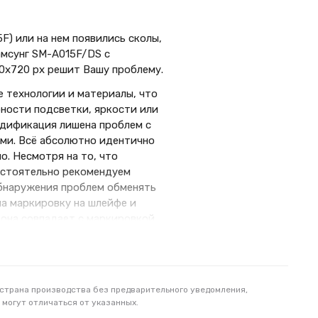
5F) или на нем появились сколы,
мсунг SM-A015F/DS с
0x720 px решит Вашу проблему.
 технологии и материалы, что
ности подсветки, яркости или
модификация лишена проблем с
ами. Всё абсолютно идентично
о. Несмотря на то, что
астоятельно рекомендуем
обнаружения проблем обменять
на маркировку на шлейфе и
 она совпадает с маркировкой
я указанной в характеристиках
части и не уверены в том, что
ей..
рупнейшим производителем
 страна производства без предварительного уведомления,
 могут отличаться от указанных.