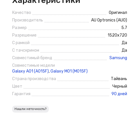
Характеристики
Качество
Оригинал
Производитель
AU Optronics (AUO)
Размер
5.7
Разрешение
1520x720
С рамкой
Да
С тачскрином
Да
Совместимый бренд
Samsung
Совместимые модели
Galaxy A01 (A015F)
,
Galaxy M01 (M015F)
Страна производства
Тайвань
Цвет
Черный
Гарантия
90 дней
Нашли неточность?