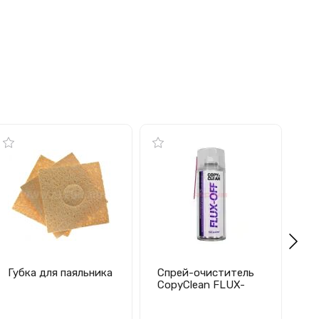
Губка для паяльника
Спрей-очиститель
С
CopyClean FLUX-
д
OFF (400 мл)
си
мм