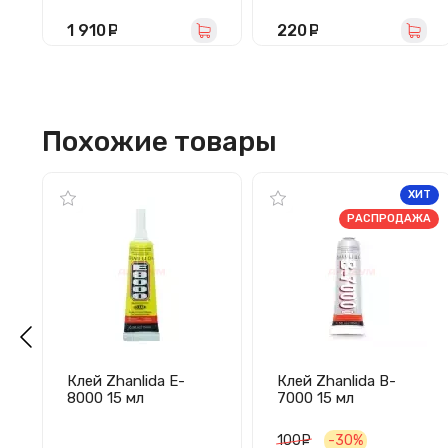
1 910
руб.
220
руб.
Похожие товары
ХИТ
РАСПРОДАЖА
Клей Zhanlida E-
Клей Zhanlida B-
8000 15 мл
7000 15 мл
(прозрачный)
(прозрачный)
100
руб.
-30%