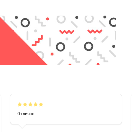
на поверхность.
Недостатки
Главный недостаток клея В7000 – слишком растянутая
схватывания (10-15 минут) и полного высыхания (24 часа)
Отлично
Поскольку клей является «опасным груз