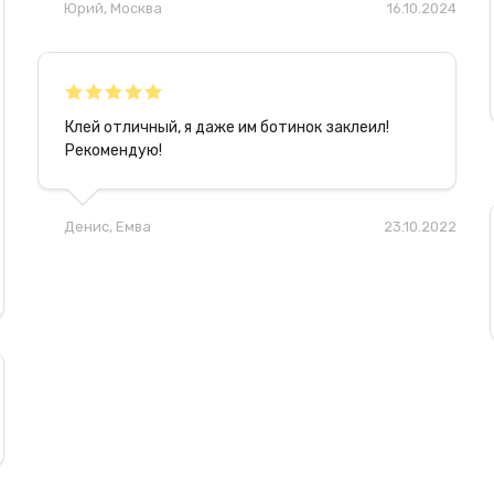
регионы может быть отправлен только 
Юрий
, Москва
16.10.2024
внимание, если в заказе есть клей, то с
могут быть увеличены.
Клей отличный, я даже им ботинок заклеил!
Рекомендую!
Денис
, Емва
23.10.2022