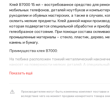
Клей B7000 15 мл – востребованное средство для ремо
мобильных телефонов, деталей ноутбуков и компьютер
рукоделии и обувных мастерских, а также в случаях, к
склеить мелкие предметы. Клей данной марки производ
которая подвергается специальной обработке и приоб
гелеобразное состояние. При помощи состава склеиваю
промышленные материалы – стекло, пластик, дерево, ме
камень и бумагу.
Преимущества клея В7000:
На тюбике расположен тонкий металлический наконечн
наносят на поверхности мелких деталей. А специальны
расположен с внутренней стороны колпачка, при закры
Показать ещё
наконечник и плотно закрывает емкость, предотвращая 
удобная и компактная емкость для хранения;
повышенная водонепроницаемость;
Производителем могут быть изменены комплект поставки и
вследствие чего на момент продажи конкретного товара они
прозрачность и мягкость клеевого шва;
сохранение одинакового состояния субстанции –