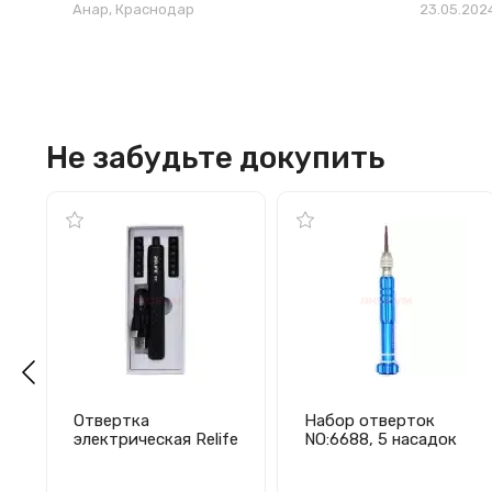
Анар
, Краснодар
23.05.202
Не забудьте докупить
Отвертка
Набор отверток
электрическая Relife
NO:6688, 5 насадок
E1 (12 в 1)
в ручке