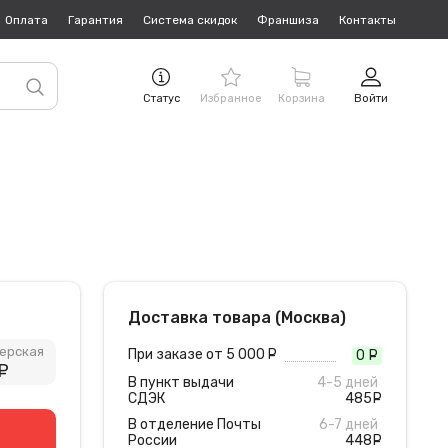
Оплата
Гарантия
Система скидок
Франшиза
Контакты
Статус
Избранное
Корзина
Войти
Доставка товара (Москва)
ерская
При заказе от 5 000
руб.
0
руб
руб.
В пункт выдачи
4-5 дней
СДЭК
485
руб
В отделение Почты
6-7 дней
России
448
руб