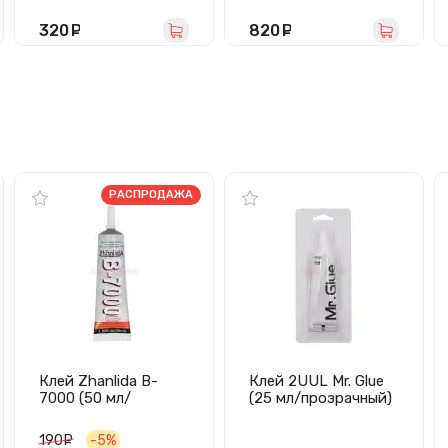
320
руб.
820
руб.
РАСПРОДАЖА
Клей Zhanlida B-
Клей 2UUL Mr. Glue
7000 (50 мл/
(25 мл/прозрачный)
прозрачный)
190
руб.
-5%