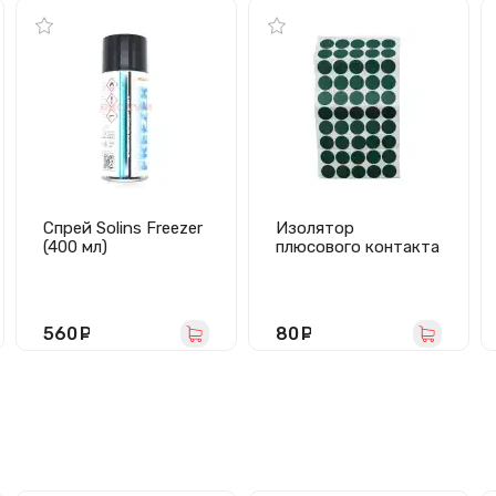
Спрей Solins Freezer
Изолятор
(400 мл)
плюсового контакта
АКБ 18650
(комплект 100 шт.)
560
руб.
80
руб.