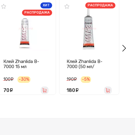
ХИТ
РАСПРОДАЖА
РАСПРОДАЖА
Клей Zhanlida B-
Клей Zhanlida B-
Кл
7000 15 мл
7000 (50 мл/
(2
(прозрачный)
прозрачный)
100
руб.
-30%
190
руб.
-5%
70
руб.
180
руб.
2