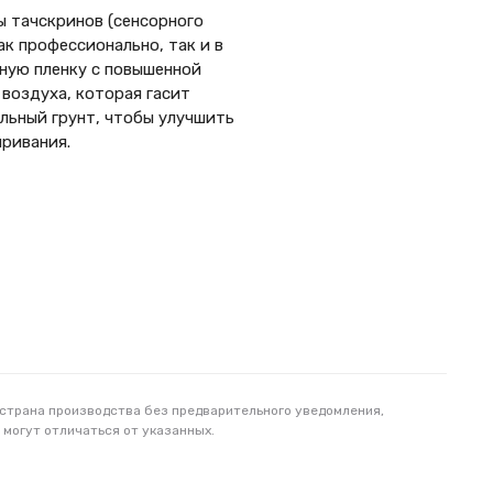
ы тачскринов (сенсорного
к профессионально, так и в
ную пленку с повышенной
 воздуха, которая гасит
льный грунт, чтобы улучшить
иривания.
 страна производства без предварительного уведомления,
 могут отличаться от указанных.