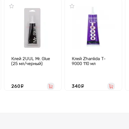
Клей 2UUL Mr. Glue
Клей Zhanlida T-
(25 мл/черный)
9000 110 мл
(прозрачный)
260
руб.
340
руб.