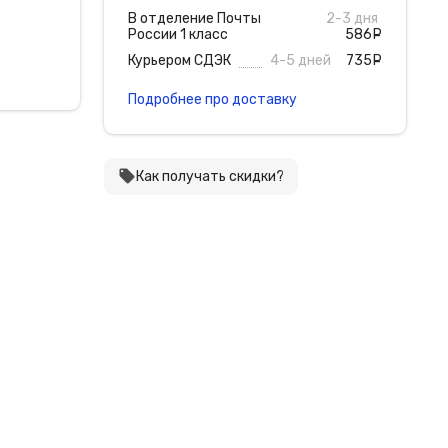
В отделение Почты
2-3 дня
России 1 класс
586
руб
Курьером СДЭК
4-5 дней
735
руб
Подробнее про доставку
local_offer
Как получать скидки?