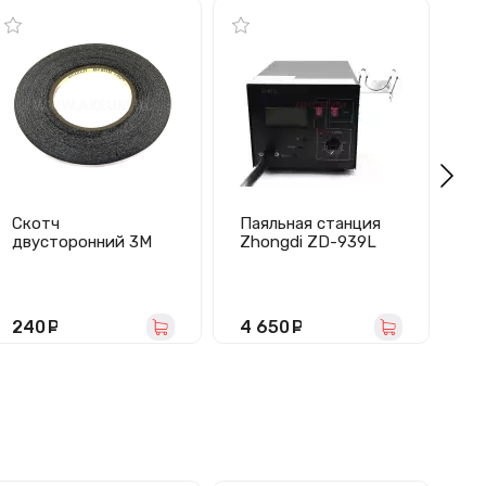
Скотч
Паяльная станция
Ге
двусторонний 3M
Zhongdi ZD-939L
ли
черный 5мм
GL
240
руб.
4 650
руб.
5