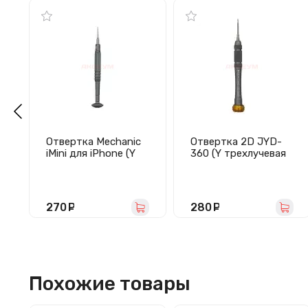
Отвертка Mechanic
Отвертка 2D JYD-
iMini для iPhone (Y
360 (Y трехлучевая
трехлучевая 0.6 мм/
0.6 мм)
от iPhone 7 и выше)
270
руб.
280
руб.
Похожие товары