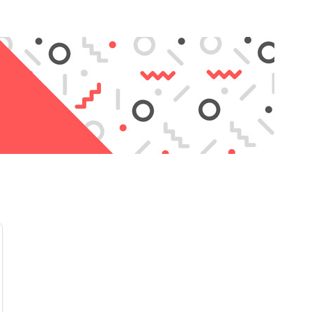
После нанесения клей самостоятельно выравнивается, с
отвердевает за 24-48 часов. Пахнет не сильно, но лучш
проветриваемом помещении. На экран смартфона уходит
Благодаря одинаковой адгезии к пористым и гладким п
ZHANLIDA склеивает все виды дисплеев и тачскринов, 
металлические детали, не повреждая при этом экран. В
рекомендует с осторожностью использовать клей при 
сборе, так как при попадании внутрь устройства его и
электронных компонентов.
Т-8000 50 мл также подходит для склеивания разбито
изделий, кожи, дерева, бумаги.