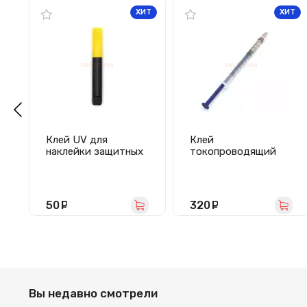
ХИТ
ХИТ
Клей UV для
Клей
наклейки защитных
токопроводящий
стекол
NBRAND NB-120A
50
руб.
320
руб.
Вы недавно смотрели