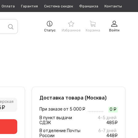
Оплата
Гарантия
Система скидок
Франшиза
Контакты
Статус
Избранное
Корзина
Войти
Доставка товара (Москва)
ерская
5
руб.
При заказе от 5 000
руб.
0
руб
В пункт выдачи
4-5 дней
СДЭК
485
руб
В отделение Почты
6-7 дней
России
448
руб