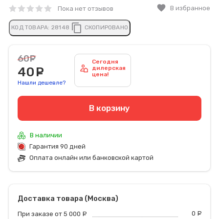
favorite
В избранное
Пока нет отзывов
content_copy
КОД ТОВАРА:
28148
СКОПИРОВАНО
60
руб.
Сегодня
40
руб.
дилерская
цена!
Нашли дешевле?
В корзину
В наличии
Гарантия 90 дней
Оплата онлайн или банковской картой
Доставка товара (Москва)
0
р
При заказе от 5 000
руб.