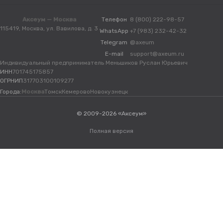
Аксеум — Москва
Телефон
8 (800) 222-98-57
115419, Москва, ул. Вавилова, д. 3
WhatsApp
+7 (983) 232-42-32
Telegram
@axeum
E-mail
support@axeum.ru
Индивидуальный предприниматель Меньшиков Руслан Юрьевич
ИНН
701745175857
ОГРНИП
317703100109277
Города:
Москва
Томск
Кемерово
Новокузнецк
© 2009-2026 «Аксеум»
Полная версия