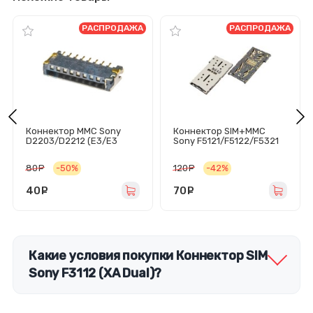
РАСПРОДАЖА
РАСПРОДАЖА
Коннектор MMC Sony
Коннектор SIM+MMC
D2203/D2212 (E3/E3
Sony F5121/F5122/F5321
Dual)
(X/X Dual/X Compact)
80
руб.
-50%
120
руб.
-42%
40
руб.
70
руб.
Какие условия покупки Коннектор SIM
Sony F3112 (XA Dual)?