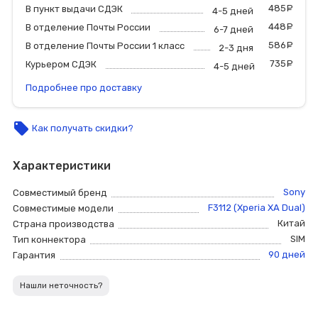
485
р
В пункт выдачи СДЭК
4-5 дней
448
р
В отделение Почты России
6-7 дней
586
р
В отделение Почты России 1 класс
2-3 дня
735
р
Курьером СДЭК
4-5 дней
Подробнее про доставку
local_offer
Как получать скидки?
Характеристики
Sony
Совместимый бренд
F3112 (Xperia XA Dual)
Совместимые модели
Китай
Страна производства
SIM
Тип коннектора
90 дней
Гарантия
Нашли неточность?