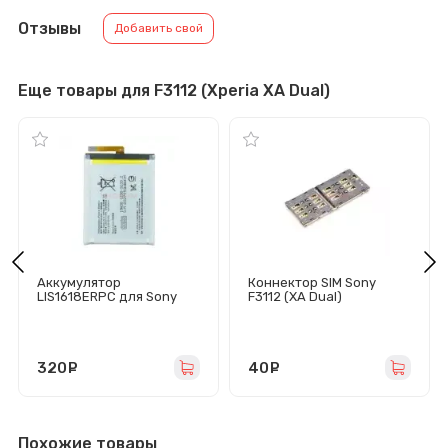
Отзывы
Добавить свой
Еще товары для F3112 (Xperia XA Dual)
Аккумулятор
Коннектор SIM Sony
LIS1618ERPC для Sony
F3112 (XA Dual)
Xperia E5/XA/XA Dual
(F3311/F3111/F3112)
320
руб.
40
руб.
Похожие товары