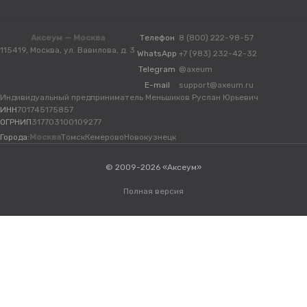
Аксеум — Москва
Телефон
8 (800) 222-98-57
115419, Москва, ул. Вавилова, д. 3
WhatsApp
+7 (983) 232-42-32
Telegram
@axeum
E-mail
support@axeum.ru
Индивидуальный предприниматель Меньшиков Руслан Юрьевич
ИНН
701745175857
ОГРНИП
317703100109277
Города:
Москва
Томск
Кемерово
Новокузнецк
© 2009-2026 «Аксеум»
Полная версия