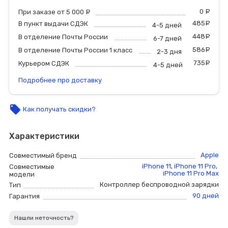
0
р
При заказе от 5 000
руб.
485
р
В пункт выдачи СДЭК
4-5 дней
448
р
В отделение Почты России
6-7 дней
586
р
В отделение Почты России 1 класс
2-3 дня
735
р
Курьером СДЭК
4-5 дней
Подробнее про доставку
local_offer
Как получать скидки?
Характеристики
Apple
Совместимый бренд
iPhone 11
,
iPhone 11 Pro
,
Совместимые
iPhone 11 Pro Max
модели
Контроллер беспроводной зарядки
Тип
90 дней
Гарантия
Нашли неточность?